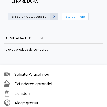
FILTRARE DUPA
5.6 Saten roscat deschis
Sterge filtrele
COMPARA PRODUSE
Nu aveti produse de comparat.
Formula de colorare a parului de calitate premium este
Solicita Articol nou
conceputa pentru a oferi rezultate vibrante si de lunga
Extinderea garantiei
durata, in timp ce hraneste si protejeaza parul. Indiferent
Lichidari
daca incercati nuante indraznete, vii sau tonuri subtile si
Alege gratuit!
naturale, gama noastra diversa va asigura ca puteti da