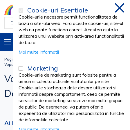
Cookie-uri Esentiale
inchi
Cookie-urile necesare permit functionalitatea de
baza a site-ului web. Fara aceste cookie-uri, site-ul
web nu poate functiona corect. Acestea ajuta la
utilizarea unui website prin activarea functionalitatii
PRODUSE
RO
de baza.
Mai multe informatii
Pagina principala
Cosmetica SPA
COAFOR & FRIZERIE
Vopsea Par, Oxidant & Decolorant
Marketing
Cookie-urile de marketing sunt folosite pentru a
Vopsea Par, Oxidant &
urmari si colecta actiunile vizitatorilor pe site.
Cookie-urile stocheaza date despre utilizatori si
Decolorant
informatii despre comportament, ceea ce permite
serviciilor de marketing sa vizeze mai multe grupuri
de public. De asemenea, va putem oferi o
experienta de utilizator mai personalizata in functie
de informatiile colectate.
Ai liber la creativitatea cu solutii
Mai multe informatii