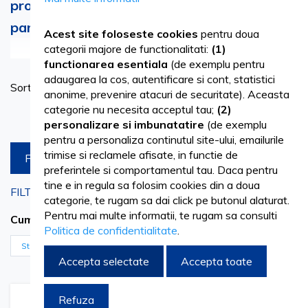
profesionale de colorare si decolorare a
parului cu gama MAXIMA
Acest site foloseste cookies
pentru doua
Vezi mai mult
categorii majore de functionalitati:
(1)
functionarea esentiala
(de exemplu pentru
adaugarea la cos, autentificare si cont, statistici
Se
Sortare dupa
Intra in lumea posibilitatilor nelimitate cu gama noastra de
anonime, prevenire atacuri de securitate). Aceasta
as
categorie nu necesita acceptul tau;
(2)
produse profesionale pentru colorarea si decolorarea
Produse pe pagina
personalizare si imbunatatire
(de exemplu
parului. La Vetro Design, suntem dedicati sa oferim
pentru a personaliza continutul site-ului, emailurile
trimise si reclamele afisate, in functie de
FILTREAZA
saloanelor de coafura si profesionistilor din domeniu
preferintele si comportamentul tau. Daca pentru
instrumentele de care au nevoie pentru a-si dezlantui
tine e in regula sa folosim cookies din a doua
FILTRARI CURENTE
categorie, te rugam sa dai click pe butonul alaturat.
creativitatea si a obtine rezultate uimitoare. Cu o paleta
Pentru mai multe informatii, te rugam sa consulti
5.6 SATEN ROSCAT DESCHIS
Cumpara acum de la
Politica de confidentialitate
.
extinsa de 127 de culori de par, incluzand 90 de nuante, 9
Sterge filtrele
decolorante, 8 culori mixte, 8 nuante metalice, 5 culori
Accepta selectate
Accepta toate
creative si 7 nuante de toner, aveti libertatea de a va
Refuza
Adaugati
Adaugati
exprima stilul unic si de a raspunde dorintelor fiecarui client.