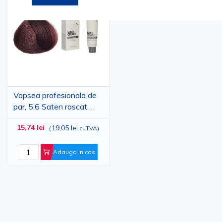
la
pentru
Lista
comparare
de
Dorinte
Vopsea profesionala de
par, 5.6 Saten roscat
deschis, MAXIMA, 100ml
15,74 lei
19,05 lei
(
cuTVA
)
Adauga in cos