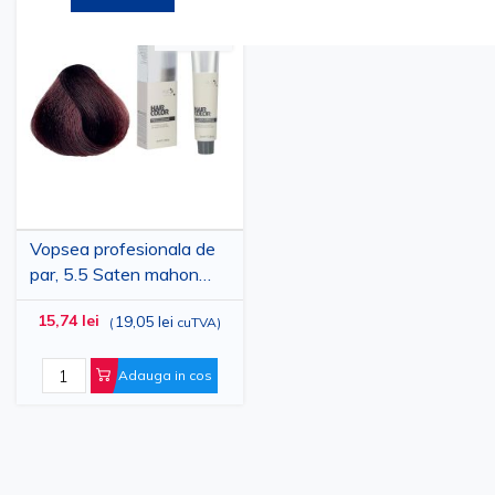
Adaugati
Adaugati
la
pentru
Lista
comparare
de
Dorinte
Vopsea profesionala de
par, 5.5 Saten mahon
deschis, MAXIMA, 100ml
15,74 lei
19,05 lei
(
cuTVA
)
Adauga in cos