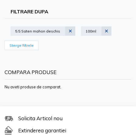
FILTRARE DUPA
5.5 Saten mahon deschis
100ml
Sterge filtrele
COMPARA PRODUSE
Nu aveti produse de comparat.
Formula de colorare a parului de calitate premium este
conceputa pentru a oferi rezultate vibrante si de lunga
durata, in timp ce hraneste si protejeaza parul. Indiferent
Solicita Articol nou
daca incercati nuante indraznete, vii sau tonuri subtile si
Extinderea garantiei
naturale, gama noastra diversa va asigura ca puteti da