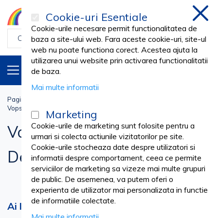
Cookie-uri Esentiale
inchi
Cookie-urile necesare permit functionalitatea de
baza a site-ului web. Fara aceste cookie-uri, site-ul
web nu poate functiona corect. Acestea ajuta la
utilizarea unui website prin activarea functionalitatii
PRODUSE
RO
de baza.
Mai multe informatii
Pagina principala
Cosmetica SPA
COAFOR & FRIZERIE
Vopsea Par, Oxidant & Decolorant
Marketing
Cookie-urile de marketing sunt folosite pentru a
Vopsea Par, Oxidant &
urmari si colecta actiunile vizitatorilor pe site.
Cookie-urile stocheaza date despre utilizatori si
Decolorant
informatii despre comportament, ceea ce permite
serviciilor de marketing sa vizeze mai multe grupuri
de public. De asemenea, va putem oferi o
experienta de utilizator mai personalizata in functie
de informatiile colectate.
Ai liber la creativitatea cu solutii
Mai multe informatii