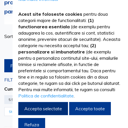
profesionale de colorare si decolorare a
parului cu gama MAXIMA
Acest site foloseste cookies
pentru doua
Vezi mai mult
categorii majore de functionalitati:
(1)
functionarea esentiala
(de exemplu pentru
adaugarea la cos, autentificare si cont, statistici
Se
Sortare dupa
Intra in lumea posibilitatilor nelimitate cu gama noastra de
anonime, prevenire atacuri de securitate). Aceasta
as
categorie nu necesita acceptul tau;
(2)
produse profesionale pentru colorarea si decolorarea
Produse pe pagina
personalizare si imbunatatire
(de exemplu
parului. La Vetro Design, suntem dedicati sa oferim
pentru a personaliza continutul site-ului, emailurile
trimise si reclamele afisate, in functie de
FILTREAZA
saloanelor de coafura si profesionistilor din domeniu
preferintele si comportamentul tau. Daca pentru
instrumentele de care au nevoie pentru a-si dezlantui
tine e in regula sa folosim cookies din a doua
FILTRARI CURENTE
categorie, te rugam sa dai click pe butonul alaturat.
creativitatea si a obtine rezultate uimitoare. Cu o paleta
Cumpara acum de la
Pentru mai multe informatii, te rugam sa consulti
Politica de confidentialitate
.
extinsa de 127 de culori de par, incluzand 90 de nuante, 9
5.5 SATEN MAHON DESCHIS
100ML
decolorante, 8 culori mixte, 8 nuante metalice, 5 culori
Accepta selectate
Accepta toate
Sterge filtrele
creative si 7 nuante de toner, aveti libertatea de a va
Refuza
exprima stilul unic si de a raspunde dorintelor fiecarui client.