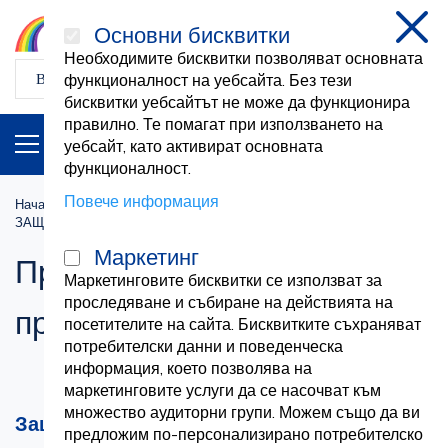
Основни бисквитки
затв
Необходимите бисквитки позволяват основната
функционалност на уебсайта. Без тези
бисквитки уебсайтът не може да функционира
правилно. Те помагат при използването на
ПРОДУКТИ
BG
уебсайт, като активират основната
функционалност.
Повече информация
Начална страница
Хигиена и безопасност
ЗАЩИТА НА ГЛАВАТА
Предпазни каски и противопрахови маски
Маркетинг
Предпазни каски и
Маркетинговите бисквитки се използват за
проследяване и събиране на действията на
противопрахови маски
посетителите на сайта. Бисквитките съхраняват
потребителски данни и поведенческа
информация, което позволява на
маркетинговите услуги да се насочват към
множество аудиторни групи. Можем също да ви
Защитни каски: безопасност и комфорт
предложим по-персонализирано потребителско