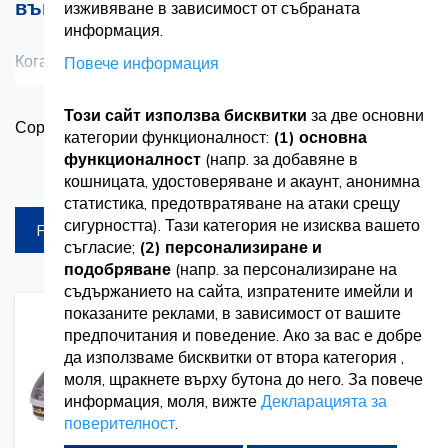
във всяка работна среда
изживяване в зависимост от събраната
информация.
Когато работите в натоварена среда, вашата
Повече информация
Вижте повече
физическа безопасност зависи от качеството на
Този сайт използва бисквитки
за две основни
З
Сортирай по
използваното оборудване. Изборът на подходяща
категории функционалност:
(1) основна
в
функционалност
(напр. за добавяне в
защитна каска не е само законово изискване, а и
Продукти на страница
кошницата, удостоверяване и акаунт, анонимна
съществена мярка за предотвратяване на сериозни
статистика, предотвратяване на атаки срещу
сигурността). Тази категория не изисква вашето
FILTREAZA
инциденти.
съгласие;
(2) персонализиране и
подобряване
(напр. за персонализиране на
Независимо дали работите в строителството,
съдържанието на сайта, изпратените имейли и
показаните реклами, в зависимост от вашите
логистиката или други индустрии, тези каски за защита
Добавете
Добавете
Добаве
Доба
предпочитания и поведение. Ако за вас е добре
към
за
към
за
на главата са проектирани да абсорбират механични
да използваме бисквитки от втора категория ,
списък
сравнение
списък
срав
моля, щракнете върху бутона до него. За повече
с
с
удари и да осигуряват повишена устойчивост на удар. В
желания
желани
информация, моля, вижте
Декларацията за
Vetro разбираме изискванията на вашата работа,
поверителност
.