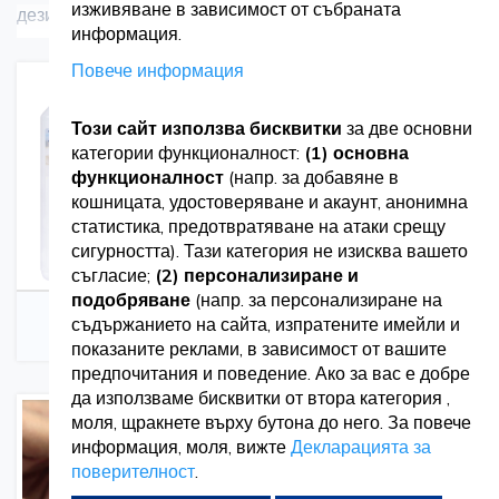
изживяване в зависимост от събраната
дезинфектанти за повърхности и инструменти, както и
Вижте повече
информация.
дезинфектанти за ръце.
Повече информация
Нашето предложение включва:
Този сайт използва бисквитки
за две основни
категории функционалност:
(1) основна
Дезинфектант за ръце и тъкан, с антисептичен и
функционалност
(напр. за добавяне в
дезинфектантен ефект. Създава оптимален защитен
кошницата, удостоверяване и акаунт, анонимна
статистика, предотвратяване на атаки срещу
слой и е нежна към кожата.
сигурността). Тази категория не изисква вашето
съгласие;
(2) персонализиране и
За хигиенично дезинфекциране на ръцете се
подобряване
(напр. за персонализиране на
Дезинфектант за
Дезинфектант за
препоръчва 3 мл от продукта да се масажира в ръцете
съдържанието на сайта, изпратените имейли и
повърхности
инструменти
показаните реклами, в зависимост от вашите
в продължение на 30 секунди, а за хирургично
предпочитания и поведение. Ако за вас е добре
да използваме бисквитки от втора категория ,
дезинфекциране на ръцете - 2.5-3 мл да се използват в
моля, щракнете върху бутона до него. За повече
продължение на 3 минути.
информация, моля, вижте
Декларацията за
поверителност
.
Ензимен почистващ препарат за инструменти.