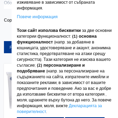
изживяване в зависимост от събраната
Оборудвайте се с основните комплекти ADR Travelkit
Вижте повече
информация.
от Vetro Design, предназначени да предоставят
Повече информация
З
Сортирай по
цялостни решения за първа помощ при различни
в
спешни ситуации. Нашите комплекти включват набор
Този сайт използва бисквитки
за две основни
Продукти на страница
категории функционалност:
(1) основна
от медицински консумативи и оборудване, включително
функционалност
(напр. за добавяне в
FILTREAZA
кошницата, удостоверяване и акаунт, анонимна
превръзки, антисептици и превръзки за рани,
статистика, предотвратяване на атаки срещу
гарантирайки, че сте готови да се справите ефективно
сигурността). Тази категория не изисква вашето
съгласие;
(2) персонализиране и
с често срещани наранявания и спешни медицински
подобряване
(напр. за персонализиране на
Добавете
Добавете
случаи. С удобството и надеждността на нашите
към
за
съдържанието на сайта, изпратените имейли и
списък
сравнение
показаните реклами, в зависимост от вашите
комплекти ADR Travelkit можете да пътувате с
с
предпочитания и поведение. Ако за вас е добре
желания
да използваме бисквитки от втора категория ,
увереност, знаейки, че разполагате с необходимите
моля, щракнете върху бутона до него. За повече
инструменти за справяне с неочаквани медицински
информация, моля, вижте
Декларацията за
поверителност
.
инциденти.