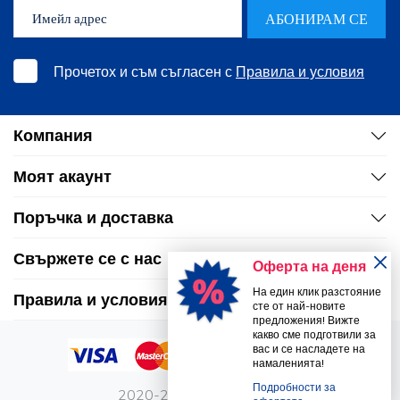
АБОНИРАМ СЕ
Прочетох и съм съгласен с
Правила и условия
Компания
Моят акаунт
Поръчка и доставка
Свържете се с нас
Оферта на деня
На един клик разстояние
Правила и условия
сте от най-новите
предложения! Вижте
какво сме подготвили за
вас и се насладете на
намаленията!
Подробности за
2020-2026 Vetro Design