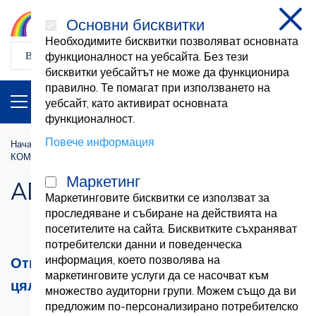
Основни бисквитки
затв
Необходимите бисквитки позволяват основната
функционалност на уебсайта. Без тези
бисквитки уебсайтът не може да функционира
правилно. Те помагат при използването на
ПРОДУКТИ
BG
уебсайт, като активират основната
функционалност.
Повече информация
Начална страница
Първа помощ
КОМПЛЕКТ ЗА ПЪРВА ПОМОЩ
ADR комплекти
Маркетинг
ADR комплекти
Маркетинговите бисквитки се използват за
проследяване и събиране на действията на
посетителите на сайта. Бисквитките съхраняват
потребителски данни и поведенческа
информация, което позволява на
Открийте комплекти ADR Travelkit за
маркетинговите услуги да се насочват към
цялостна подготовка за първа помощ
множество аудиторни групи. Можем също да ви
предложим по-персонализирано потребителско