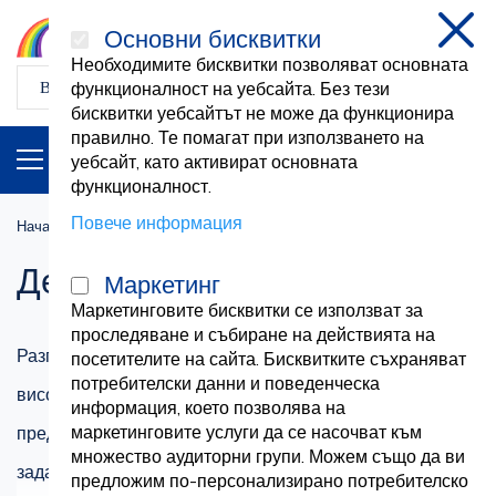
Основни бисквитки
затв
Необходимите бисквитки позволяват основната
функционалност на уебсайта. Без тези
бисквитки уебсайтът не може да функционира
правилно. Те помагат при използването на
ПРОДУКТИ
BG
уебсайт, като активират основната
функционалност.
Повече информация
Начална страница
Почистване и домакинство
Детергенти
Детергенти
Маркетинг
Маркетинговите бисквитки се използват за
проследяване и събиране на действията на
Разгледайте нашата обширна колекция от
посетителите на сайта. Бисквитките съхраняват
потребителски данни и поведенческа
висококачествени почистващи препарати във Vetro.ro,
информация, което позволява на
маркетинговите услуги да се насочват към
предназначени да се справят ефективно с различни
множество аудиторни групи. Можем също да ви
задачи за почистване. От почистване на прозорци до
предложим по-персонализирано потребителско
Вижте повече