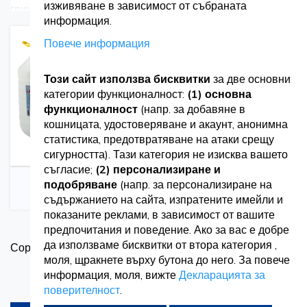
изживяване в зависимост от събраната
грижа за прането, нашата гама от перилни препарати
информация.
предлага гъвкавост, ефективност и превъзходно
Повече информация
почистващо действие.
Този сайт използва бисквитки
за две основни
категории функционалност:
(1) основна
Открийте универсални решения за
функционалност
(напр. за добавяне в
перилни препарати
кошницата, удостоверяване и акаунт, анонимна
статистика, предотвратяване на атаки срещу
сигурността). Тази категория не изисква вашето
Разгледайте нашата богата селекция от перилни
съгласие;
(2) персонализиране и
Течен сапун и
Течен перилен
подобряване
(напр. за персонализиране на
препарати, включително:
дозатори
препарат
съдържанието на сайта, изпратените имейли и
показаните реклами, в зависимост от вашите
Течен препарат Viora за прозорци: Специално
предпочитания и поведение. Ако за вас е добре
З
формулиран, за да остави прозорците без петна и
да използваме бисквитки от втора категория ,
Сортирай по
в
моля, щракнете върху бутона до него. За повече
искрящо чисти, идеален за професионална и домашна
информация, моля, вижте
Декларацията за
Продукти на страница
употреба.
поверителност
.