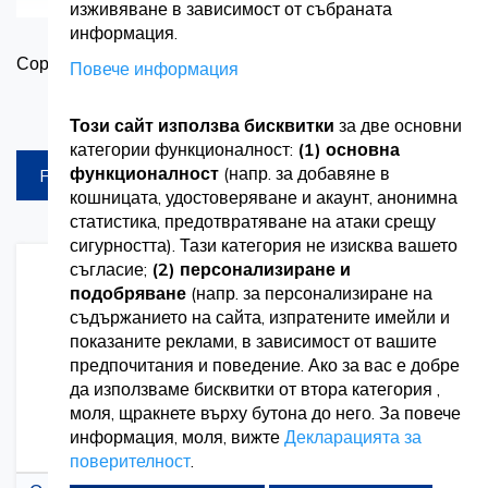
изживяване в зависимост от събраната
пакети при Vetro Design, проектирани да отговарят на
информация.
З
Сортирай по
разнообразните нужди на медицинските специалисти и
Повече информация
в
здравните заведения. От форми за отпечатъци за
Продукти на страница
Този сайт използва бисквитки
за две основни
стоматологични практики до комплекти глюкометри с
категории функционалност:
(1) основна
функционалност
(напр. за добавяне в
FILTREAZA
аксесоари за управление на диабет, нашите пакети са
кошницата, удостоверяване и акаунт, анонимна
подбрани да улеснят медицинските процедури и да
статистика, предотвратяване на атаки срещу
сигурността). Тази категория не изисква вашето
подобрят грижите за пациентите. Независимо дали
съгласие;
(2) персонализиране и
Добавете
Добавете
Добаве
Доба
подобряване
(напр. за персонализиране на
зареждате вашата клиника с необходимите материали
към
за
към
за
съдържанието на сайта, изпратените имейли и
списък
сравнение
списък
срав
или оборудвате здравното си заведение с основно
с
с
показаните реклами, в зависимост от вашите
желания
желани
предпочитания и поведение. Ако за вас е добре
оборудване, Vetro Design предлага цялостни пакети,
да използваме бисквитки от втора категория ,
които отговарят на различни медицински специалности
моля, щракнете върху бутона до него. За повече
информация, моля, вижте
Декларацията за
и приложения. С нашата ангажираност към качеството
поверителност
.
и надеждността, можете да се доверите на