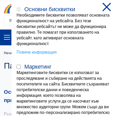
Основни бисквитки
затв
Необходимите бисквитки позволяват основната
функционалност на уебсайта. Без тези
бисквитки уебсайтът не може да функционира
правилно. Те помагат при използването на
ПРОДУКТИ
BG
уебсайт, като активират основната
функционалност.
Повече информация
Начална страница
Пакети
Пакети
Маркетинг
Маркетинговите бисквитки се използват за
проследяване и събиране на действията на
посетителите на сайта. Бисквитките съхраняват
потребителски данни и поведенческа
Основни медицински пакети за всяка
информация, което позволява на
практика
маркетинговите услуги да се насочват към
множество аудиторни групи. Можем също да ви
предложим по-персонализирано потребителско
Разгледайте нашата селекция от основни медицински
Вижте повече