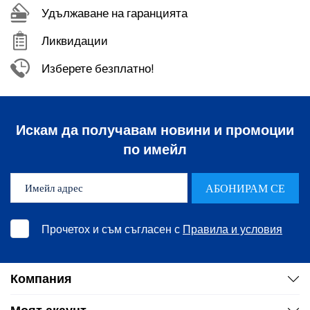
Удължаване на гаранцията
ефективността, от която се нуждаете, за да се справите
Ликвидации
с лекота и с най-трудните задачи.
Изберете безплатно!
Искам да получавам новини и промоции
по имейл
АБОНИРАМ СЕ
Прочетох и съм съгласен с
Правила и условия
Компания