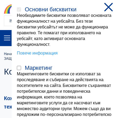
Основни бисквитки
затв
Необходимите бисквитки позволяват основната
функционалност на уебсайта. Без тези
бисквитки уебсайтът не може да функционира
правилно. Те помагат при използването на
ПРОДУКТИ
BG
уебсайт, като активират основната
функционалност.
Повече информация
Начална страница
Хигиена и безопасност
ЗАЩИТНИ РЪКАВИЦИ
Кожени ръкавици
Маркетинг
Кожени ръкавици
Маркетинговите бисквитки се използват за
проследяване и събиране на действията на
посетителите на сайта. Бисквитките съхраняват
потребителски данни и поведенческа
информация, което позволява на
Кожени ръкавици от говежда кожа за
маркетинговите услуги да се насочват към
тежка защита
множество аудиторни групи. Можем също да ви
предложим по-персонализирано потребителско