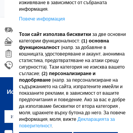
Можете да се върнете към
началната страница
изживяване в зависимост от събраната
информация.
Повече информация
Заявка за нов артикул
Този сайт използва бисквитки
за две основни
категории функционалност:
(1) основна
Удължаване на гаранцията
функционалност
(напр. за добавяне в
Ликвидации
кошницата, удостоверяване и акаунт, анонимна
статистика, предотвратяване на атаки срещу
Изберете безплатно!
сигурността). Тази категория не изисква вашето
съгласие;
(2) персонализиране и
подобряване
(напр. за персонализиране на
съдържанието на сайта, изпратените имейли и
Искам да получавам новини и промоции
показаните реклами, в зависимост от вашите
по имейл
предпочитания и поведение. Ако за вас е добре
да използваме бисквитки от втора категория ,
моля, щракнете върху бутона до него. За повече
АБОНИРАМ СЕ
информация, моля, вижте
Декларацията за
поверителност
.