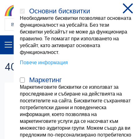
Основни бисквитки
затв
Необходимите бисквитки позволяват основната
функционалност на уебсайта. Без тези
бисквитки уебсайтът не може да функционира
правилно. Те помагат при използването на
ПРОДУКТИ
BG
уебсайт, като активират основната
функционалност.
Повече информация
404 Не е намерено
Маркетинг
Маркетинговите бисквитки се използват за
проследяване и събиране на действията на
посетителите на сайта. Бисквитките съхраняват
потребителски данни и поведенческа
Страницата, която търсите, не
информация, което позволява на
маркетинговите услуги да се насочват към
съществува
множество аудиторни групи. Можем също да ви
предложим по-персонализирано потребителско