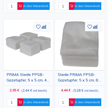
In den Warenkorb
In den Warenkorb
Zur
Hinzufügen
Zur
Hinz
Wunschliste
zum
Wunschl
zum
hinzufügen
vergleichen
hinzufü
vergl
PRIMA Sterile PPSB-
Sterile PRIMA PPSB-
Gazetupfer, 5 x 5 cm, 4-
Gazetupfer, 5 x 5 cm, 8-
lagig gefaltet, 100 Stück
lagig gefaltet, 2 Stück
2,05 €
4,44 €
2,44 €
5,28 €
(
mit MwSt
)
(
mit MwSt
)
pro Beutel, 32 Stück
In den Warenkorb
In den Warenkorb