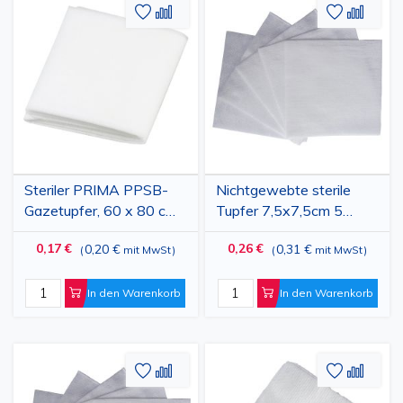
Zur
Hinzufügen
Zur
Hinz
Wunschliste
zum
Wunschl
zum
hinzufügen
vergleichen
hinzufü
vergl
Steriler PRIMA PPSB-
Nichtgewebte sterile
Gazetupfer, 60 x 80 cm,
Tupfer 7,5x7,5cm 5
saugfähig, mit
Stück
0,17 €
0,26 €
0,20 €
0,31 €
(
mit MwSt
)
(
mit MwSt
)
mikrobieller Barriere
In den Warenkorb
In den Warenkorb
Zur
Hinzufügen
Zur
Hinz
Wunschliste
zum
Wunschl
zum