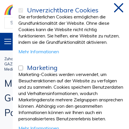
Unverzichtbare Cookies
schl
Die erforderlichen Cookies ermöglichen die
Grundfunktionalität der Website. Ohne diese
Cookies kann die Website nicht richtig
funktionieren. Sie helfen, eine Website zu nutzen,
PRODUKTE
DE
indem sie die Grundfunktionalität aktivieren.
Mehr Informationen
Zuhause
Arztpraxis
GAZE-KOMPRESSEN, TUPFER, BANDAGEN
Marketing
Medizinische Vliesstoff-Gaze-Tupfer & Alkohol-Pads
Marketing-Cookies werden verwendet, um
Medizinische Vliesstoff-
Besucheraktionen auf der Website zu verfolgen
und zu sammeln. Cookies speichern Benutzerdaten
und Verhaltensinformationen, wodurch
Gaze-Tupfer & Alkohol-
Marketingdienste mehrere Zielgruppen ansprechen
können. Abhängig von den gesammelten
Pads
Informationen können wir Ihnen auch ein
personalisierteres Benutzererlebnis bieten.
Mehr Informationen