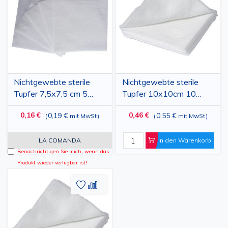
hinzufügen
vergleichen
hinzufü
vergl
Nichtgewebte sterile
Nichtgewebte sterile
Tupfer 7,5x7,5 cm 5
Tupfer 10x10cm 10
Stück
Stück
0,16 €
0,46 €
0,19 €
0,55 €
(
mit MwSt
)
(
mit MwSt
)
LA COMANDA
In den Warenkorb
Benachrichtigen Sie mich, wenn das
Produkt wieder verfügbar ist!
Zur
Hinzufügen
Wunschliste
zum
hinzufügen
vergleichen