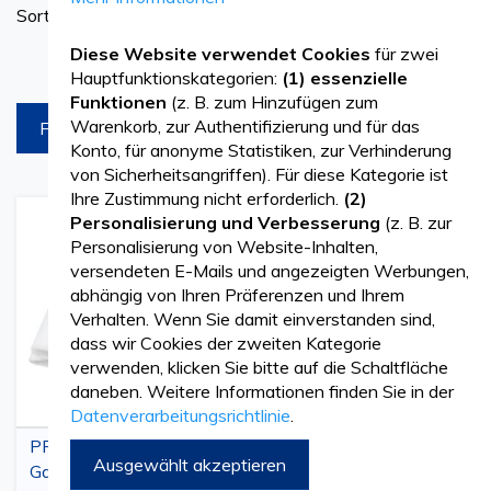
Sortieren nach
Aufsteigend
Diese Website verwendet Cookies
für zwei
Produkte pro Seite
eingestellt
Hauptfunktionskategorien:
(1) essenzielle
Funktionen
(z. B. zum Hinzufügen zum
Warenkorb, zur Authentifizierung und für das
FILTREAZA
Konto, für anonyme Statistiken, zur Verhinderung
von Sicherheitsangriffen). Für diese Kategorie ist
Ihre Zustimmung nicht erforderlich.
(2)
Personalisierung und Verbesserung
(z. B. zur
Zur
Hinzufügen
Zur
Hinz
Personalisierung von Website-Inhalten,
Wunschliste
zum
Wunschl
zum
versendeten E-Mails und angezeigten Werbungen,
hinzufügen
vergleichen
hinzufü
vergl
abhängig von Ihren Präferenzen und Ihrem
Verhalten. Wenn Sie damit einverstanden sind,
dass wir Cookies der zweiten Kategorie
verwenden, klicken Sie bitte auf die Schaltfläche
daneben. Weitere Informationen finden Sie in der
Datenverarbeitungsrichtlinie
.
PRIMA Steriler PPSB-
PRIMA Chlorfrei
Ausgewählt akzeptieren
Gazetupfer, 40 x 60 cm,
gebleichte