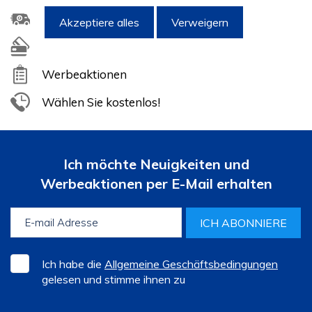
Neuen Artikel anfordern
Akzeptiere alles
Verweigern
Garantieverlängerung
Werbeaktionen
Wählen Sie kostenlos!
Ich möchte Neuigkeiten und
Werbeaktionen per E-Mail erhalten
ICH ABONNIERE
Ich habe die
Allgemeine Geschäftsbedingungen
gelesen und stimme ihnen zu