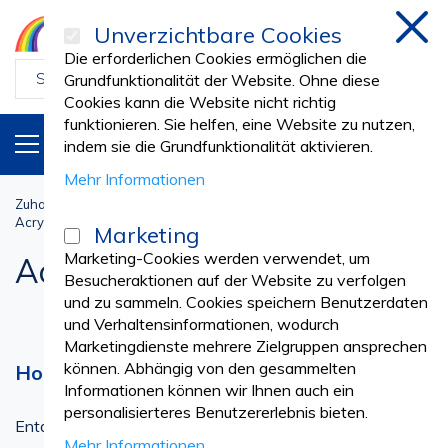
Unverzichtbare Cookies
schl
Die erforderlichen Cookies ermöglichen die
Grundfunktionalität der Website. Ohne diese
Cookies kann die Website nicht richtig
funktionieren. Sie helfen, eine Website zu nutzen,
PRODUKTE
DE
indem sie die Grundfunktionalität aktivieren.
Mehr Informationen
Zuhause
Zahntechnik
KÜNSTLICHE ZÄHNE
Acryl-Kunstzähne
Marketing
Marketing-Cookies werden verwendet, um
Acryl-Kunstzähne
Besucheraktionen auf der Website zu verfolgen
und zu sammeln. Cookies speichern Benutzerdaten
und Verhaltensinformationen, wodurch
Marketingdienste mehrere Zielgruppen ansprechen
können. Abhängig von den gesammelten
Hochwertige Acryl-Kunstzähne
Informationen können wir Ihnen auch ein
personalisierteres Benutzererlebnis bieten.
Entdecken Sie unsere exklusive Auswahl an hochwertigen
Mehr Informationen