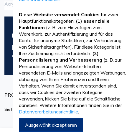
Acryl-Kunstzähnen bei Vetro Design. Aus erstklassigem
Mehr sehen
Acryl gefertigt, bieten unsere Zähne außergewöhnliche
Diese Website verwendet Cookies
für zwei
Hauptfunktionskategorien:
(1) essenzielle
Haltbarkeit, Ästhetik und Funktionalität für
Funktionen
(z. B. zum Hinzufügen zum
Es konnte keine zur Auswahl
Warenkorb, zur Authentifizierung und für das
zahntechnische Restaurationen.
Konto, für anonyme Statistiken, zur Verhinderung
passenden Produkte gefunden
von Sicherheitsangriffen). Für diese Kategorie ist
Ihre Zustimmung nicht erforderlich.
(2)
Umfassende Auswahl
werden.
Personalisierung und Verbesserung
(z. B. zur
Personalisierung von Website-Inhalten,
Entdecken Sie unser umfassendes Sortiment an Acryl-
versendeten E-Mails und angezeigten Werbungen,
Kunstzähnen – darunter Front- und Seitenzähne,
abhängig von Ihren Präferenzen und Ihrem
Verhalten. Wenn Sie damit einverstanden sind,
Prothesenzähne sowie Zähne aus Kompositmaterial.
dass wir Cookies der zweiten Kategorie
PRODUKTE VERGLEICHEN
Jedes Produkt ist präzise gefertigt, um das natürliche
verwenden, klicken Sie bitte auf die Schaltfläche
daneben. Weitere Informationen finden Sie in der
Aussehen und die Funktion echter Zähne nachzubilden –
Sie haben keine Produkte zum Vergleichen.
Datenverarbeitungsrichtlinie
.
für optimalen Komfort und eine ästhetisch ansprechende
Ausgewählt akzeptieren
Lösung für Ihre Patienten.