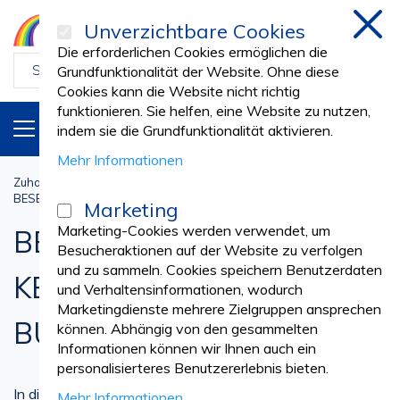
Unverzichtbare Cookies
schl
Die erforderlichen Cookies ermöglichen die
Grundfunktionalität der Website. Ohne diese
Cookies kann die Website nicht richtig
funktionieren. Sie helfen, eine Website zu nutzen,
PRODUKTE
DE
indem sie die Grundfunktionalität aktivieren.
Mehr Informationen
Zuhause
Reinigung und Hauswirtschaft
BESEN, MOPS, KEHRSCHAUFELN, BÜRSTEN
Marketing
Marketing-Cookies werden verwendet, um
BESEN, MOPS,
Besucheraktionen auf der Website zu verfolgen
und zu sammeln. Cookies speichern Benutzerdaten
KEHRSCHAUFELN,
und Verhaltensinformationen, wodurch
Marketingdienste mehrere Zielgruppen ansprechen
BÜRSTEN
können. Abhängig von den gesammelten
Informationen können wir Ihnen auch ein
personalisierteres Benutzererlebnis bieten.
In dieser Kategorie finden Sie eine große Auswahl an
Mehr Informationen