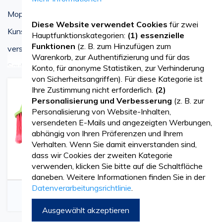
Mops aus Baumwolle oder Mikrofaser, Besen,
Diese Website verwendet Cookies
für zwei
Kunststoffwannen und Kehrschaufeln, erhältlich in
Hauptfunktionskategorien:
(1) essenzielle
Funktionen
(z. B. zum Hinzufügen zum
verschiedenen Farben und Größen, um eine makellose
Warenkorb, zur Authentifizierung und für das
Mehr sehen
Sauberkeit zu gewährleisten!
Konto, für anonyme Statistiken, zur Verhinderung
von Sicherheitsangriffen). Für diese Kategorie ist
Sehr widerstandsfähiger Metallstiel für Besen oder
Ihre Zustimmung nicht erforderlich.
(2)
Personalisierung und Verbesserung
(z. B. zur
Mop, der einfach zu handhaben ist und mühelos an
Personalisierung von Website-Inhalten,
versendeten E-Mails und angezeigten Werbungen,
jeden Mop oder Besen angebracht werden kann.
abhängig von Ihren Präferenzen und Ihrem
Verhalten. Wenn Sie damit einverstanden sind,
Kunststoff-Kehrschaufel, erhältlich mit oder ohne
dass wir Cookies der zweiten Kategorie
Gummilippe. Sehr robust und hervorragend zum
verwenden, klicken Sie bitte auf die Schaltfläche
daneben. Weitere Informationen finden Sie in der
Aufnehmen von Staub und Schmutz geeignet.
Datenverarbeitungsrichtlinie
.
Plastikbesen
Mops
Runde Kunststoffwanne, leicht zu tragen und
Ausgewählt akzeptieren
dennoch sehr widerstandsfähig. Vielseitig