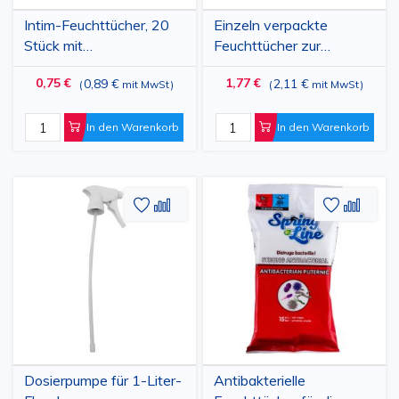
Intim-Feuchttücher, 20
Einzeln verpackte
Stück mit
Feuchttücher zur
Kamillenextrakt
Linsenreinigung, 13 x 17
0,75 €
1,77 €
0,89 €
2,11 €
(
mit MwSt
)
(
mit MwSt
)
cm, 30 Stück
In den Warenkorb
In den Warenkorb
Zur
Hinzufügen
Zur
Hinz
Wunschliste
zum
Wunschl
zum
hinzufügen
vergleichen
hinzufü
vergl
Dosierpumpe für 1-Liter-
Antibakterielle