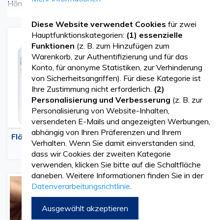
Händedesinfektionsmittel.
Mehr sehen
Diese Website verwendet Cookies
für zwei
Unser Angebot umfasst:
Hauptfunktionskategorien:
(1) essenzielle
Funktionen
(z. B. zum Hinzufügen zum
Desinfektionsmittel für Hände und Haut
, mit
Warenkorb, zur Authentifizierung und für das
antiseptischer und desinfizierender Wirkung. Es schafft
Konto, für anonyme Statistiken, zur Verhinderung
von Sicherheitsangriffen). Für diese Kategorie ist
eine optimale Schutzschicht und ist sanft zur Haut.
Ihre Zustimmung nicht erforderlich.
(2)
Personalisierung und Verbesserung
(z. B. zur
Für die hygienische Händedesinfektion werden 3 ml des
Personalisierung von Website-Inhalten,
versendeten E-Mails und angezeigten Werbungen,
Produkts empfohlen, die 30 Sekunden lang in die Hände
abhängig von Ihren Präferenzen und Ihrem
Flächendesinfektionsmi
Instrumentendesinfekti
einmassiert werden sollten. Für die chirurgische
Verhalten. Wenn Sie damit einverstanden sind,
ttel
onsmittel
dass wir Cookies der zweiten Kategorie
Händedesinfektion werden 2,5–3 ml für 3 Minuten
verwenden, klicken Sie bitte auf die Schaltfläche
empfohlen.
daneben. Weitere Informationen finden Sie in der
Datenverarbeitungsrichtlinie
.
Enzymreiniger für Instrumente
– Dieses Produkt dient
Ausgewählt akzeptieren
zur Reinigung medizinischer Instrumente. Der enthaltene