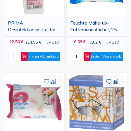
PRIMA
Feuchte Make-up-
Desinfektionsmittel für
Entfernungstücher, 25
Hände und Haut mit
Stück – Schnelle
12,56 €
0,69 €
14,95 €
0,82 €
(
mit MwSt
)
(
mit MwSt
)
Alkohol, 1 Liter
Gesichtspflege
In den Warenkorb
In den Warenkorb
Zur
Hinzufügen
Zur
Hinz
Wunschliste
zum
Wunschl
zum
hinzufügen
vergleichen
hinzufü
vergl