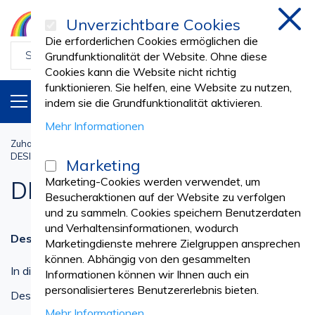
Unverzichtbare Cookies
schl
Die erforderlichen Cookies ermöglichen die
Grundfunktionalität der Website. Ohne diese
Cookies kann die Website nicht richtig
funktionieren. Sie helfen, eine Website zu nutzen,
PRODUKTE
DE
indem sie die Grundfunktionalität aktivieren.
Mehr Informationen
Zuhause
Sterilisation und Desinfektionsmittel
DESINFEKTIONSMITTEL
Marketing
Marketing-Cookies werden verwendet, um
DESINFEKTIONSMITTEL
Besucheraktionen auf der Website zu verfolgen
und zu sammeln. Cookies speichern Benutzerdaten
und Verhaltensinformationen, wodurch
Desinfektionsmittel
Marketingdienste mehrere Zielgruppen ansprechen
können. Abhängig von den gesammelten
In dieser Kategorie finden Sie eine große Auswahl an
Informationen können wir Ihnen auch ein
personalisierteres Benutzererlebnis bieten.
Desinfektionsmitteln für Flächen, Instrumente sowie
Mehr Informationen