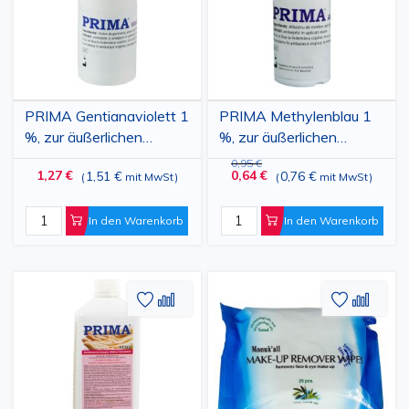
Hygieneanforderungen empfohlen, z. B. in der öffentlichen
Gastronomie, der Lebensmittelindustrie und überall dort,
wo strenge Hygieneregeln gelten.
PRIMA Gentianaviolett 1
PRIMA Methylenblau 1
%, zur äußerlichen
%, zur äußerlichen
Anwendung, 25 g
Anwendung, 25 g
0,95 €
1,27 €
0,64 €
1,51 €
0,76 €
(
mit MwSt
)
(
mit MwSt
)
In den Warenkorb
In den Warenkorb
Zur
Hinzufügen
Zur
Hinz
Wunschliste
zum
Wunschl
zum
hinzufügen
vergleichen
hinzufü
vergl