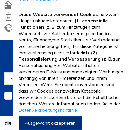
Garantieverlängerung
Diese Website verwendet Cookies
für zwei
Werbeaktionen
Hauptfunktionskategorien:
(1) essenzielle
Funktionen
(z. B. zum Hinzufügen zum
Wählen Sie kostenlos!
Warenkorb, zur Authentifizierung und für das
Konto, für anonyme Statistiken, zur Verhinderung
von Sicherheitsangriffen). Für diese Kategorie ist
Ihre Zustimmung nicht erforderlich.
(2)
Ich möchte Neuigkeiten und
Personalisierung und Verbesserung
(z. B. zur
Werbeaktionen per E-Mail erhalten
Personalisierung von Website-Inhalten,
versendeten E-Mails und angezeigten Werbungen,
abhängig von Ihren Präferenzen und Ihrem
ICH ABONNIERE
Verhalten. Wenn Sie damit einverstanden sind,
dass wir Cookies der zweiten Kategorie
Ich habe die
Allgemeine Geschäftsbedingungen
verwenden, klicken Sie bitte auf die Schaltfläche
gelesen und stimme ihnen zu
daneben. Weitere Informationen finden Sie in der
Datenverarbeitungsrichtlinie
.
die Firma
Ausgewählt akzeptieren