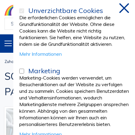
Unverzichtbare Cookies
schl
Die erforderlichen Cookies ermöglichen die
Grundfunktionalität der Website. Ohne diese
Cookies kann die Website nicht richtig
funktionieren. Sie helfen, eine Website zu nutzen,
PRODUKTE
DE
indem sie die Grundfunktionalität aktivieren.
Mehr Informationen
Zuhause
Zahnarztpraxis
SCHUTZ FÜR ARZT UND PATIENT
Marketing
SCHUTZ FÜR ARZT UND
Marketing-Cookies werden verwendet, um
Besucheraktionen auf der Website zu verfolgen
PATIENT
und zu sammeln. Cookies speichern Benutzerdaten
und Verhaltensinformationen, wodurch
Marketingdienste mehrere Zielgruppen ansprechen
können. Abhängig von den gesammelten
Informationen können wir Ihnen auch ein
personalisierteres Benutzererlebnis bieten.
Mehr Informationen