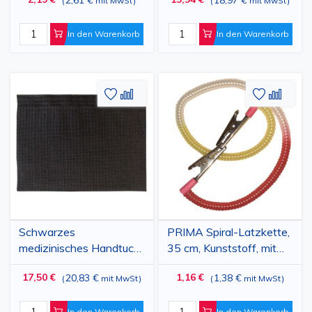
(
mit MwSt
)
(
mit MwSt
)
Polypropylen,
verschiedene Farben
In den Warenkorb
In den Warenkorb
Zur
Hinzufügen
Zur
Hinz
Wunschliste
zum
Wunschl
zum
hinzufügen
vergleichen
hinzufü
vergl
Schwarzes
PRIMA Spiral-Latzkette,
medizinisches Handtuch
35 cm, Kunststoff, mit
33x45cm, 500 Stück
Metallclips
17,50 €
1,16 €
20,83 €
1,38 €
(
mit MwSt
)
(
mit MwSt
)
In den Warenkorb
In den Warenkorb