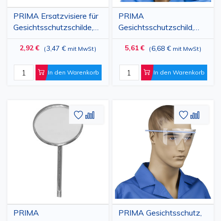
PRIMA Ersatzvisiere für
PRIMA
Gesichtsschutzschilde,
Gesichtsschutzschild,
28 x 19 cm, beschlagfrei,
28x19cm, 1
2,92 €
5,61 €
3,47 €
6,68 €
(
mit MwSt
)
(
mit MwSt
)
Kunststoff, 10 Stück
türkisfarbener Rahmen
und 10 Schilde
In den Warenkorb
In den Warenkorb
Zur
Hinzufügen
Zur
Hinz
Wunschliste
zum
Wunschl
zum
hinzufügen
vergleichen
hinzufü
vergl
PRIMA
PRIMA Gesichtsschutz,