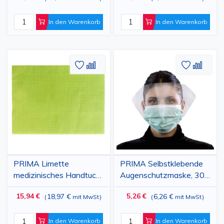
In den Warenkorb
In den Warenkorb
Zur
Hinzufügen
Zur
Hinz
Wunschliste
zum
Wunschl
zum
hinzufügen
vergleichen
hinzufü
vergl
PRIMA Limette
PRIMA Selbstklebende
medizinisches Handtuch
Augenschutzmaske, 30
33x45cm, 500 Stück
x 13 cm, 10 Stück
15,94 €
5,26 €
18,97 €
6,26 €
(
mit MwSt
)
(
mit MwSt
)
In den Warenkorb
In den Warenkorb