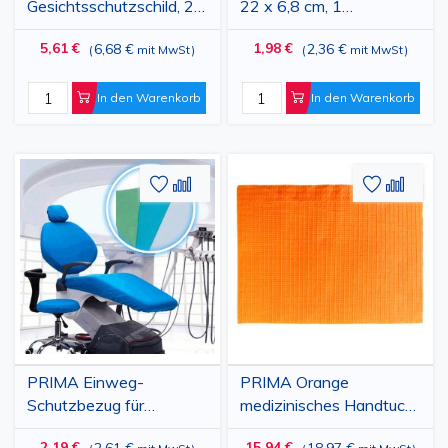
Gesichtsschutzschild, 28
22 x 6,8 cm, 1
x 19 cm,
wiederverwendbarer
5,61 €
1,98 €
6,68 €
2,36 €
(
mit MwSt
)
(
mit MwSt
)
wiederverwendbarer
Rahmen + 1 Einweg-
Rahmen + 10
Antibeschlagvisier
beschlagfreie Visiere
In den Warenkorb
In den Warenkorb
Zur
Hinzufügen
Zur
Hinz
Wunschliste
zum
Wunschl
zum
hinzufügen
vergleichen
hinzufü
vergl
PRIMA Einweg-
PRIMA Orange
Schutzbezug für
medizinisches Handtuch
Zahnarztstühle, 3-teilig,
33x45cm, 500 Stück
2,19 €
15,94 €
2,61 €
18,97 €