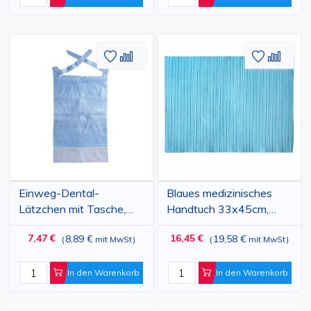
Zur
Hinzufügen
Zur
Hinz
Wunschliste
zum
Wunschl
zum
hinzufügen
vergleichen
hinzufü
vergl
Einweg-Dental-
Blaues medizinisches
Lätzchen mit Tasche,
Handtuch 33x45cm,
wasserdicht, 37 x 67 cm,
500 Stück
7,47 €
16,45 €
8,89 €
19,58 €
(
mit MwSt
)
(
mit MwSt
)
blau, 100 Stück
In den Warenkorb
In den Warenkorb