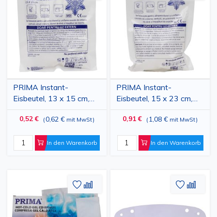
Wunschliste
zum
Wunschl
zum
hinzufügen
vergleichen
hinzufü
vergl
PRIMA Instant-
PRIMA Instant-
Eisbeutel, 13 x 15 cm,
Eisbeutel, 15 x 23 cm,
105 g, äußerliche
235 g, äußerliche
0,52 €
0,91 €
0,62 €
1,08 €
(
mit MwSt
)
(
mit MwSt
)
Anwendung
Anwendung
In den Warenkorb
In den Warenkorb
Zur
Hinzufügen
Zur
Hinz
Wunschliste
zum
Wunschl
zum
hinzufügen
vergleichen
hinzufü
vergl