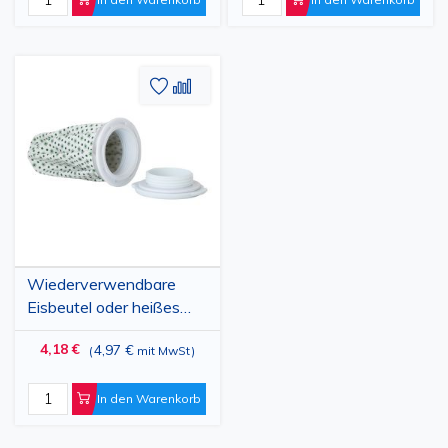
Zur
Hinzufügen
Wunschliste
zum
hinzufügen
vergleichen
Wiederverwendbare
Eisbeutel oder heißes
Wasser
4,18 €
4,97 €
(
mit MwSt
)
In den Warenkorb