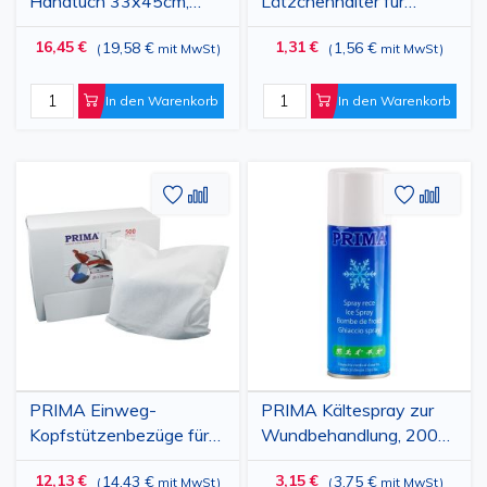
Handtuch 33x45cm,
Lätzchenhalter für
500 Stück
Zahnärzte, mit Klemmen,
16,45 €
1,31 €
19,58 €
1,56 €
(
mit MwSt
)
(
mit MwSt
)
42 cm
In den Warenkorb
In den Warenkorb
Zur
Hinzufügen
Zur
Hinz
Wunschliste
zum
Wunschl
zum
hinzufügen
vergleichen
hinzufü
vergl
PRIMA Einweg-
PRIMA Kältespray zur
Kopfstützenbezüge für
Wundbehandlung, 200
Zahnarztpraxen, 27 x 33
ml
12,13 €
3,15 €
14,43 €
3,75 €
(
mit MwSt
)
(
mit MwSt
)
cm, 175 Stück