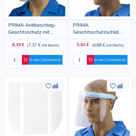
PRIMA Antibeschlag-
PRIMA
Gesichtsschutz mit
Gesichtsschutzschild,
Nasenstütze, 10 Visiere,
28x19cm, 1 weißer
6,19 €
5,61 €
7,37 €
6,68 €
(
mit MwSt
)
(
mit MwSt
)
25 x 17,5 cm
Rahmen und 10 Schilde
In den Warenkorb
In den Warenkorb
Zur
Hinzufügen
Zur
Hinz
Wunschliste
zum
Wunschl
zum
hinzufügen
vergleichen
hinzufü
vergl