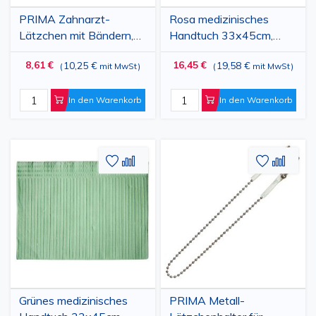
PRIMA Zahnarzt-
Rosa medizinisches
Lätzchen mit Bändern,
Handtuch 33x45cm,
61 x 53 cm, 2-lagig,
500 Stück
8,61 €
16,45 €
10,25 €
19,58 €
(
mit MwSt
)
(
mit MwSt
)
Weiß/Blau, 80
Stück/Rolle
In den Warenkorb
In den Warenkorb
Zur
Hinzufügen
Zur
Hinz
Wunschliste
zum
Wunschl
zum
hinzufügen
vergleichen
hinzufü
vergl
Grünes medizinisches
PRIMA Metall-