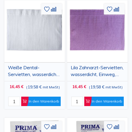
Zur
Hinzufügen
Zur
Hinz
Wunschliste
zum
Wunschl
zum
hinzufügen
vergleichen
hinzufü
vergl
Weiße Dental-
Lila Zahnarzt-Servietten,
Servietten, wasserdicht,
wasserdicht, Einweg,
Einweg, 500 Stück
500 Stück
16,45 €
16,45 €
19,58 €
19,58 €
(
mit MwSt
)
(
mit MwSt
)
In den Warenkorb
In den Warenkorb
Zur
Hinzufügen
Zur
Hinz