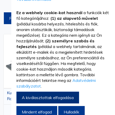
beállítása
Termékek az oldalon
Ez a webhely cookie-kat használ
a funkciók két
FILTREAZA
fő kategóriájához:
(1) az alapvető művelet
(például kosárba helyezés, hitelesítés és fiók,
anonim statisztikák, biztonsági támadások
megelőzése). Ez a kategória nem igényli az Ön
hozzájárulását;
(2) személyre szabás és
Hozzáadás
Hozzáadás
Hozzáa
Hozz
fejlesztés
(például a webhely tartalmának, az
a
az
a
az
kívánságlistához
összehasonlításhoz
kívánsá
össze
elküldött e-mailek és a megjelenített hirdetések
személyre szabásához, az Ön preferenciáitól és
viselkedésétől függően. Ha megfelelő, hogy
cookie-kat használjon második kategória,
kattintson a mellette lévő gombra. További
információért tekintse meg az
Adatvédelmi
szabályzatot
.
Kutyakefe, 19x7 cm,
Kutyaszőrnyíró kefe,
A kiválasztottak elfogadása
Rozsdamentes acél és
15x7,5 cm,
szilikon, szürke/zöld
rozsdamentes acél és
3 676,57 Ft
6 460,14 Ft
szilikon, szürke/zöld
Mindent elfogad
Hulladék