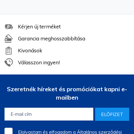
Kérjen új terméket
Garancia meghosszabbítása
Kivonások
Válasszon ingyen!
Szeretnék híreket és promóciókat kapni e-
mailben
ELÕFIZET
Elolvastam és elfogadom a
Általános szerződési