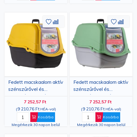
Hozzáadás
Hozzáadás
Hozzáa
Hozz
a
az
a
az
kívánságlistához
összehasonlításhoz
kívánsá
össze
Fedett macskaalom aktív
Fedett macskaalom aktív
szénszűrővel és
szénszűrővel és
hordozófogantyúval,
hordozófogantyúval,
7 252,57 Ft
7 252,57 Ft
57x39x41 cm, műanyag,
57x39x41 cm, műanyag,
9 210,76 Ft
9 210,76 Ft
(
HÉA-val
)
(
HÉA-val
)
fekete/sárga
világos
szürke/mentazöld
Kosárba
Kosárba
Megérkezik 30 napon belül
Megérkezik 30 napon belül