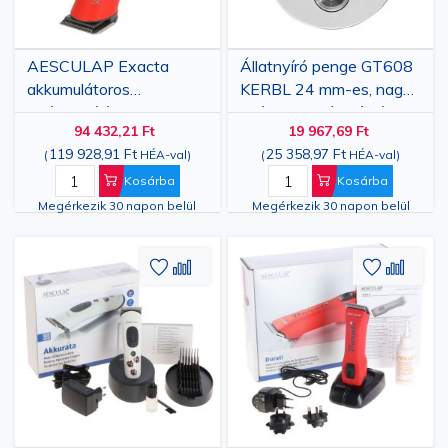
AESCULAP ​​Exacta
Állatnyíró penge GT608
akkumulátoros
KERBL 24 mm-es, nagy
kisállatnyíró
széntartalmú acélból,
94 432,21 Ft
19 967,69 Ft
Exacta/Isis
119 928,91 Ft
25 358,97 Ft
(
HÉA-val
)
(
HÉA-val
)
nyírógépekhez
Kosárba
Kosárba
Megérkezik 30 napon belül
Megérkezik 30 napon belül
Hozzáadás
Hozzáadás
Hozzáa
Hozz
a
az
a
az
kívánságlistához
összehasonlításhoz
kívánsá
össze