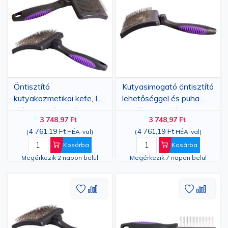
kívánságlistához
összehasonlításhoz
kívánsá
össze
Öntisztító
Kutyasimogató öntisztító
kutyakozmetikai kefe, L
lehetőséggel és puha
méret, behúzható puha
tüskékkel, L méret
3 748,97 Ft
3 748,97 Ft
és kemény tűkkel
4 761,19 Ft
4 761,19 Ft
(
HÉA-val
)
(
HÉA-val
)
hosszú/dupla szőrzethez
Kosárba
Kosárba
Megérkezik 2 napon belül
Megérkezik 7 napon belül
Hozzáadás
Hozzáadás
Hozzáa
Hozz
a
az
a
az
kívánságlistához
összehasonlításhoz
kívánsá
össze