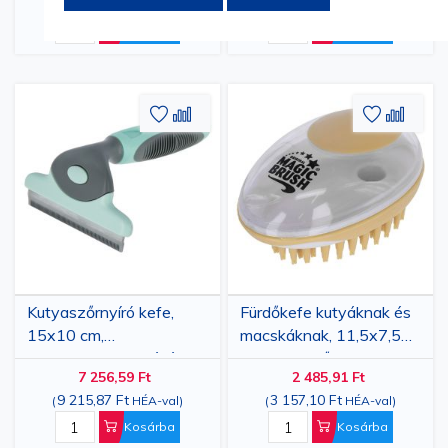
4 669,24 Ft
8 204,37 Ft
(
HÉA-val
)
(
HÉA-val
)
Kosárba
Kosárba
Hozzáadás
Hozzáadás
Hozzáa
Hozz
a
az
a
az
kívánságlistához
összehasonlításhoz
kívánsá
össze
Kutyaszőrnyíró kefe,
Fürdőkefe kutyáknak és
15x10 cm,
macskáknak, 11,5x7,5
rozsdamentes acél és
cm, 100 ml űrtartalom
7 256,59 Ft
2 485,91 Ft
szilikon, szürke/zöld
9 215,87 Ft
3 157,10 Ft
(
HÉA-val
)
(
HÉA-val
)
Kosárba
Kosárba