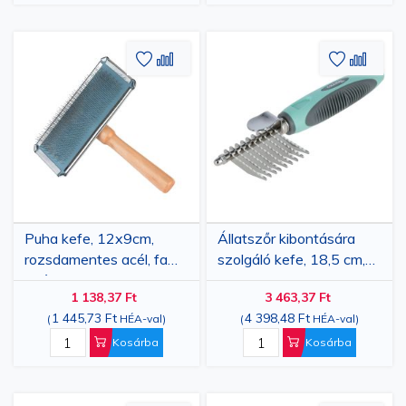
Hozzáadás
Hozzáadás
Hozzáa
Hozz
a
az
a
az
kívánságlistához
összehasonlításhoz
kívánsá
össze
Puha kefe, 12x9cm,
Állatszőr kibontására
rozsdamentes acél, fa
szolgáló kefe, 18,5 cm,
nyél
szürke/zöld
1 138,37 Ft
3 463,37 Ft
1 445,73 Ft
4 398,48 Ft
(
HÉA-val
)
(
HÉA-val
)
Kosárba
Kosárba