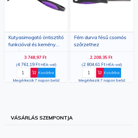
Kutyasimogató öntisztító
Fém durva fésű csomós
funkcióval és kemény
szőrzethez
tüskékkel, L méret
3 748,97 Ft
2 208,35 Ft
4 761,19 Ft
2 804,61 Ft
(
HÉA-val
)
(
HÉA-val
)
Kosárba
Kosárba
Megérkezik 7 napon belül
Megérkezik 7 napon belül
VÁSÁRLÁS SZEMPONTJA