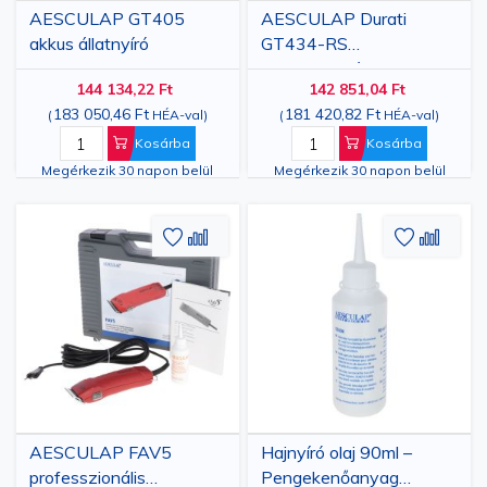
AESCULAP ​​GT405
AESCULAP ​​Durati
akkus állatnyíró
GT434-RS
professzionális akkus
144 134,22 Ft
142 851,04 Ft
állatnyíró
183 050,46 Ft
181 420,82 Ft
(
HÉA-val
)
(
HÉA-val
)
Kosárba
Kosárba
Megérkezik 30 napon belül
Megérkezik 30 napon belül
Hozzáadás
Hozzáadás
Hozzáa
Hozz
a
az
a
az
kívánságlistához
összehasonlításhoz
kívánsá
össze
AESCULAP FAV5
Hajnyíró olaj 90ml –
professzionális
Pengekenőanyag