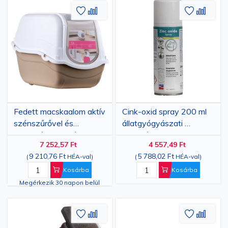
Hozzáadás
Hozzáadás
Hozzáa
Hozz
a
az
a
az
kívánságlistához
összehasonlításhoz
kívánsá
össze
Fedett macskaalom aktív
Cink-oxid spray 200 ml
szénszűrővel és
állatgyógyászati ​​
hordozófogantyúval,
használatra,
7 252,57 Ft
4 557,49 Ft
57x39x41 cm, műanyag,
állatbőrápolásra
9 210,76 Ft
5 788,02 Ft
(
HÉA-val
)
(
HÉA-val
)
bézs/fehér/krém
Kosárba
Kosárba
Megérkezik 30 napon belül
Hozzáadás
Hozzáadás
Hozzáa
Hozz
a
az
a
az