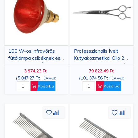
kívánságlistához
összehasonlításhoz
kívánsá
össze
100 W-os infravörös
Professzionális Ívelt
fűtőlámpa csibéknek és
Kutyakozmetikai Olló 20
baromfiknak – Állatok
cm Rozsdamentes Acél
3 974,23 Ft
79 822,49 Ft
melegítésére
5 047,27 Ft
101 374,56 Ft
(
HÉA-val
)
(
HÉA-val
)
Kosárba
Kosárba
Hozzáadás
Hozzáadás
Hozzáa
Hozz
a
az
a
az
kívánságlistához
összehasonlításhoz
kívánsá
össze