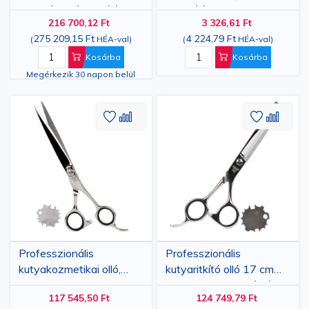
vezetékes állatnyíró
Hajnyíróhoz
216 700,12 Ft
3 326,61 Ft
275 209,15 Ft
4 224,79 Ft
(
HÉA-val
)
(
HÉA-val
)
Kosárba
Kosárba
Megérkezik 30 napon belül
Hozzáadás
Hozzáadás
Hozzáa
Hozz
a
az
a
az
kívánságlistához
összehasonlításhoz
kívánsá
össze
Professzionális
Professzionális
kutyakozmetikai olló,
kutyaritkító olló 17 cm
egyenes, 19 cm,
rozsdamentes acélból
117 545,50 Ft
124 749,79 Ft
rozsdamentes acél