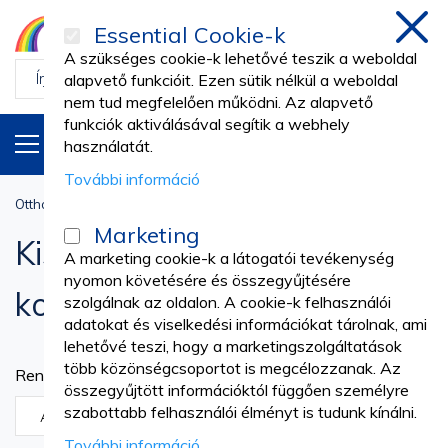
Essential Cookie-k
Bezá
A szükséges cookie-k lehetővé teszik a weboldal
alapvető funkcióit. Ezen sütik nélkül a weboldal
nem tud megfelelően működni. Az alapvető
funkciók aktiválásával segítik a webhely
TERMÉKEK
HU
használatát.
További információ
Otthon
Állatorvosi
Kisállat-ápolás és kozmetika
Marketing
Kisállat-ápolás és
A marketing cookie-k a látogatói tevékenység
nyomon követésére és összegyűjtésére
kozmetika
szolgálnak az oldalon. A cookie-k felhasználói
adatokat és viselkedési információkat tárolnak, ami
lehetővé teszi, hogy a marketingszolgáltatások
több közönségcsoportot is megcélozzanak. Az
Rendezési szempont
összegyűjtött információktól függően személyre
Növekvõ
szabottabb felhasználói élményt is tudunk kínálni.
irány
További információ