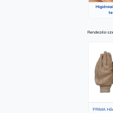
Higiénia
t
Rendezési sz
PRIMA Hőá