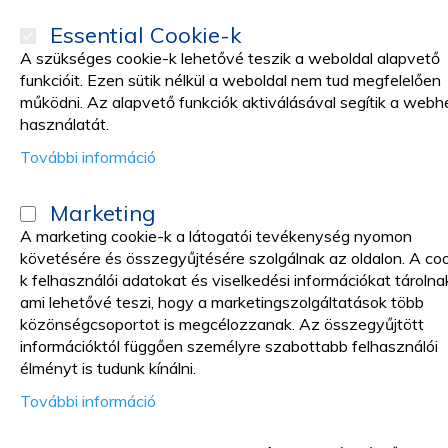
Essential Cookie-k
A szükséges cookie-k lehetővé teszik a weboldal alapvető
funkcióit. Ezen sütik nélkül a weboldal nem tud megfelelően
működni. Az alapvető funkciók aktiválásával segítik a webh
TERMÉKEK
Promóciók
használatát.
További információ
Katalóguso
Marketing
A marketing cookie-k a látogatói tevékenység nyomon
Otthon
Higiénia és biztonság
Védőkesztyűk
követésére és összegyűjtésére szolgálnak az oldalon. A co
k felhasználói adatokat és viselkedési információkat tárolna
Védőkesztyűk
ami lehetővé teszi, hogy a marketingszolgáltatások több
közönségcsoportot is megcélozzanak. Az összegyűjtött
információktól függően személyre szabottabb felhasználói
VÁSÁRLÁS SZEMPONTJA
élményt is tudunk kínálni.
További információ
Kategória