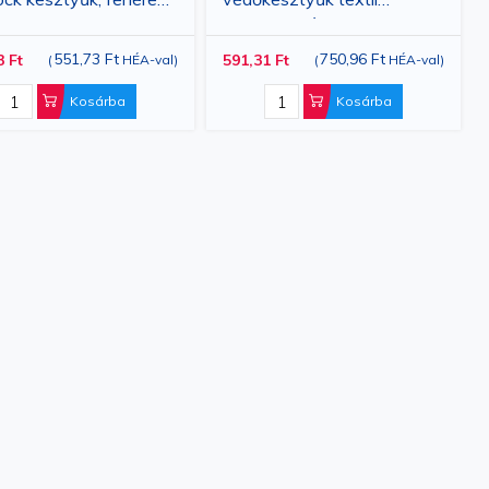
ret
mandzsettával
551,73 Ft
750,96 Ft
3 Ft
591,31 Ft
(
HÉA-val
)
(
HÉA-val
)
Kosárba
Kosárba