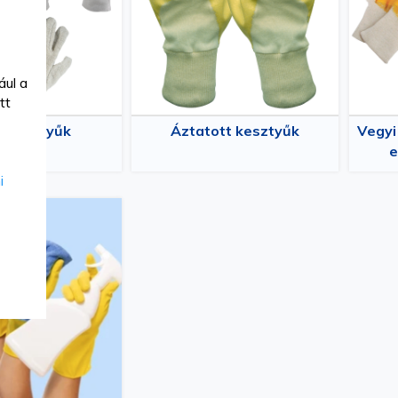
ául a
tt
t kesztyűk
Áztatott kesztyűk
Vegyi
e
i