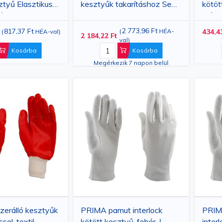
tyű Elasztikus
kesztyűk takarításhoz Seni
kötöt
val, 25 cm
Care, 50 db
mére
2 773,96 Ft
817,37 Ft
(
HÉA-
434,4
(
HÉA-val
)
2 184,22 Ft
val
)
Kosárba
Kosárba
Megérkezik 7 napon belül
erálló kesztyűk
PRIMA pamut interlock
PRIM
sel, textil
kötött kesztyű, fehér, L
inter