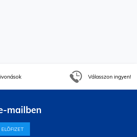
ivonások
Válasszon ingyen!
 e-mailben
ELÕFIZET