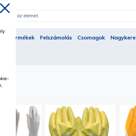
Bezárás
ely
Új termékek
Felszámolás
Csomagok
Nagykere
k
okie-
k,