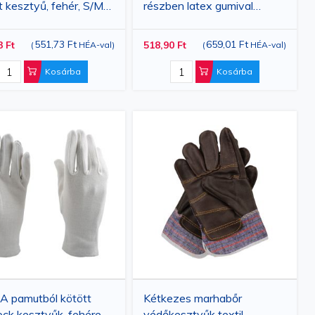
t kesztyű, fehér, S/M/L
részben latex gumival
tek
bevonva, XL
551,73 Ft
659,01 Ft
3 Ft
518,90 Ft
(
HÉA-val
)
(
HÉA-val
)
Kosárba
Kosárba
A pamutból kötött
Kétkezes marhabőr
lock kesztyűk, fehérek,
védőkesztyűk textil