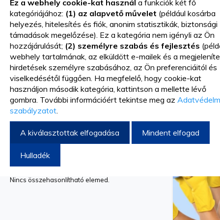
Ez a webhely cookie-kat használ
a funkciók két fő
Szőtt kesztyűk
kategóriájához:
(1) az alapvető művelet
(például kosárba
Vegyi anyagokkal szemben ellenálló
helyezés, hitelesítés és fiók, anonim statisztikák, biztonsági
kesztyűk
támadások megelőzése). Ez a kategória nem igényli az Ön
Bőrkesztyű
hozzájárulását;
(2) személyre szabás és fejlesztés
(péld
Higiéniai és biztonsági termékek
webhely tartalmának, az elküldött e-mailek és a megjeleníte
hirdetések személyre szabásához, az Ön preferenciáitól és
Szőt
Méret
viselkedésétől függően. Ha megfelelő, hogy cookie-kat
használjon második kategória, kattintson a mellette lévő
M
gombra. További információért tekintse meg az
Adatvédelm
L
szabályzatot
.
A kiválasztottak elfogadása
Mindent elfogad
TERMÉKEK
Hulladék
ÖSSZEHASONLÍTÁSA
Nincs összehasonlítható elemed.