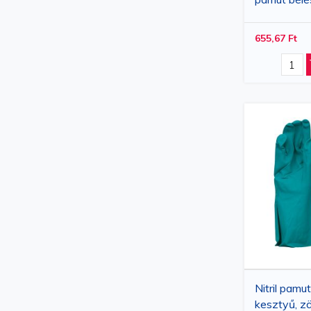
mandzsettá
655,67 Ft
Nitril pamut 
kesztyű, zö