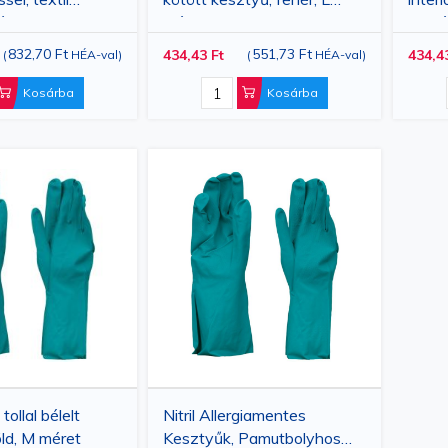
val, XL, 27 cm
méret
M mé
832,70 Ft
551,73 Ft
434,43 Ft
434,4
(
HÉA-val
)
(
HÉA-val
)
Kosárba
Kosárba
tollal bélelt
Nitril Allergiamentes
ld, M méret
Kesztyűk, Pamutbolyhos