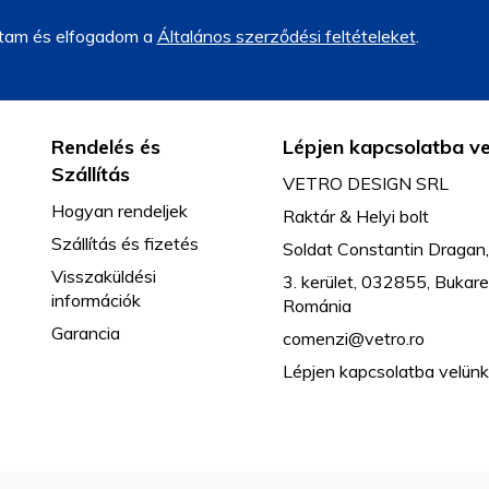
stam és elfogadom a
Általános szerződési feltételeket
.
Rendelés és
Lépjen kapcsolatba v
Szállítás
VETRO DESIGN SRL
Hogyan rendeljek
Raktár & Helyi bolt
Szállítás és fizetés
Soldat Constantin Dragan,
Visszaküldési
3. kerület, 032855, Bukare
információk
Románia
Garancia
comenzi@vetro.ro
Lépjen kapcsolatba velün