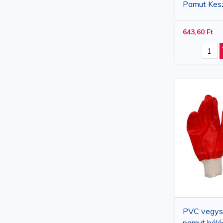
Pamut Kesz
Mandzsettá
643,60 Ft
PVC vegysz
pamut bélés