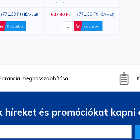
Béleléssel, Zöld, M/L
771,39 Ft
771,39 Ft
607,40 Ft
(
HÉA-val
)
(
HÉA-val
)
Kosárba
Kosárba
Garancia meghosszabbítása
K
 híreket és promóciókat kapni