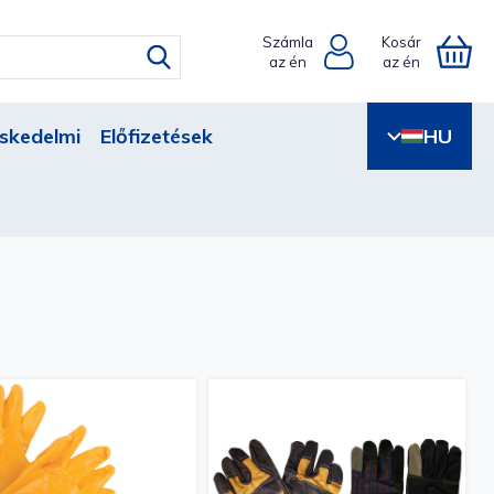
Számla
Kosár
az én
az én
skedelmi
Előfizetések
HU