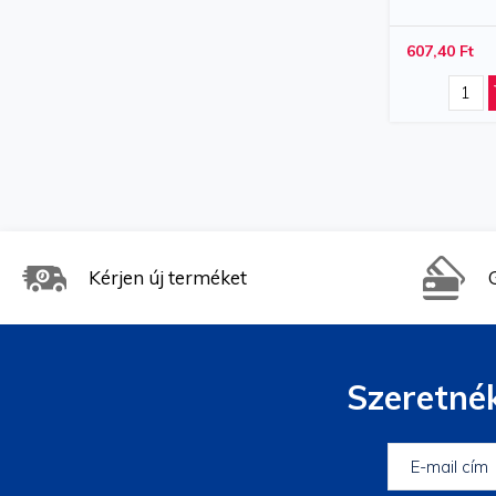
607,40 Ft
Kérjen új terméket
Szeretnék