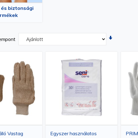
i és biztonsági
ermékek
Növekvõ
empont
irány
beállítása
lló Vastag
Egyszer használatos
PRIMA