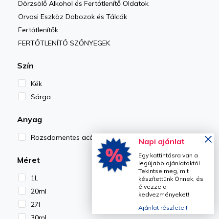
Dörzsölő Alkohol és Fertőtlenítő Oldatok
Orvosi Eszköz Dobozok és Tálcák
Fertőtlenítők
FERTŐTLENÍTŐ SZŐNYEGEK
Szín
Kék
Sárga
Anyag
Rozsdamentes acél
Napi ajánlat
Egy kattintásra van a
Méret
legújabb ajánlatoktól.
Tekintse meg, mit
1L
készítettünk Önnek, és
élvezze a
20ml
kedvezményeket!
27l
Ajánlat részletei!
30ml