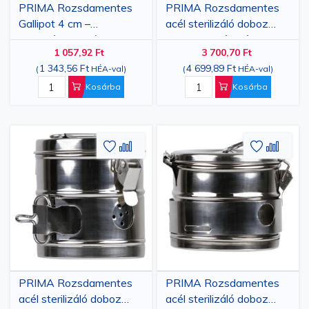
PRIMA Rozsdamentes
PRIMA Rozsdamentes
Gallipot 4 cm –
acél sterilizáló doboz
Autoklávozható
8x8 cm fedéllel és
1 057,92 Ft
3 700,70 Ft
sebészeti pohár
zárrendszerrel
1 343,56 Ft
4 699,89 Ft
(
HÉA-val
)
(
HÉA-val
)
Kosárba
Kosárba
Hozzáadás
Hozzáadás
Hozzáa
Hozz
a
az
a
az
kívánságlistához
összehasonlításhoz
kívánsá
össze
PRIMA Rozsdamentes
PRIMA Rozsdamentes
acél sterilizáló doboz
acél sterilizáló doboz