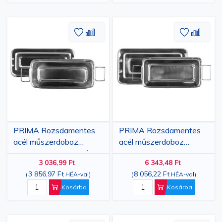
Hozzáadás
Hozzáadás
Hozzáa
Hozz
a
az
a
az
kívánságlistához
összehasonlításhoz
kívánsá
össze
PRIMA Rozsdamentes
PRIMA Rozsdamentes
acél műszerdoboz
acél műszerdoboz
18x8x4 cm fogantyúval
20x10x4 cm
3 036,99 Ft
6 343,48 Ft
fogantyúval
3 856,97 Ft
8 056,22 Ft
(
HÉA-val
)
(
HÉA-val
)
Kosárba
Kosárba