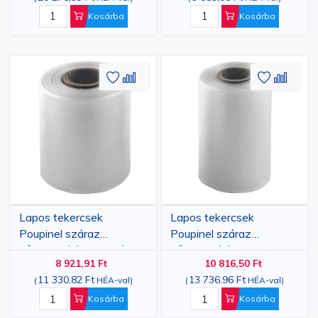
Kosárba
Kosárba
Hozzáadás
Hozzáadás
Hozzáa
Hozz
a
az
a
az
kívánságlistához
összehasonlításhoz
kívánsá
össze
Lapos tekercsek
Lapos tekercsek
Poupinel száraz
Poupinel száraz
hősterilizáláshoz, méret
hősterilizáláshoz,
8 921,91 Ft
10 816,50 Ft
76 mm x 30,5 m
102mm x 30.5m
11 330,82 Ft
13 736,96 Ft
(
HÉA-val
)
(
HÉA-val
)
Kosárba
Kosárba