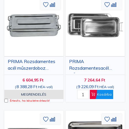
Hozzáadás
Hozzáadás
Hozzáa
Hozz
a
az
a
az
kívánságlistához
összehasonlításhoz
kívánsá
össze
PRIMA Rozsdamentes
PRIMA
acél műszerdoboz
Rozsdamentesacél
30x15x4 cm
műszerdoboz 32x16x6
6 604,95 Ft
7 264,64 Ft
fogantyúval
cm fogantyúval
8 388,28 Ft
9 226,09 Ft
(
HÉA-val
)
(
HÉA-val
)
MEGRENDELÉS
Kosárba
Értesíts, ha készletre érkezik!
Hozzáadás
Hozzáadás
Hozzáa
Hozz
a
az
a
az