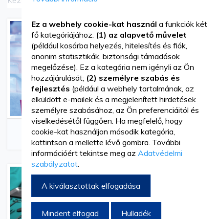
hatással. Optimális védőréteget képez, és kíméletes a
Ez a webhely cookie-kat használ
a funkciók két
bőrhöz.
fő kategóriájához:
(1) az alapvető művelet
(például kosárba helyezés, hitelesítés és fiók,
anonim statisztikák, biztonsági támadások
Higiénikus kézfertőtlenítéshez 3 ml terméket ajánlott
megelőzése). Ez a kategória nem igényli az Ön
masszírozni a kezekbe 30 másodpercig, míg a sebészeti
hozzájárulását;
(2) személyre szabás és
fejlesztés
(például a webhely tartalmának, az
kézfertőtlenítéshez 2,5-3 ml ajánlott 3 percig.
elküldött e-mailek és a megjelenített hirdetések
személyre szabásához, az Ön preferenciáitól és
Enzimes tisztítószer eszközökhöz. A termék orvosi
viselkedésétől függően. Ha megfelelő, hogy
Sterilizálás
Dörzsölő Alkohol és
eszközök mosására használható. A készítményben
cookie-kat használjon második kategória,
Fertőtlenítő Oldatok
kattintson a mellette lévő gombra. További
található enzimes komplex segít eltávolítani az organikus
információért tekintse meg az
Adatvédelmi
szabályzatot
.
maradványokat. A munkásoldat koncentrációja növelhető
az eszközök szennyezettségi fokának megfelelően.
A kiválasztottak elfogadása
Biocid fertőtlenítő, amelyet a helyiségek levegőjének
Mindent elfogad
Hulladék