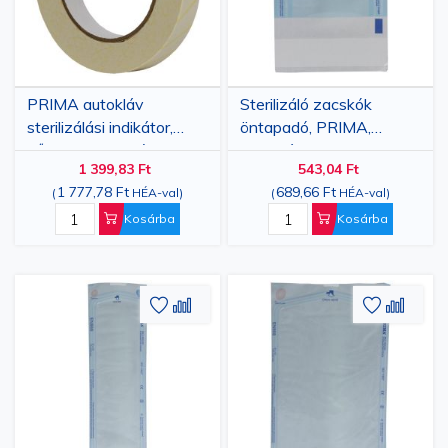
PRIMA autokláv
Sterilizáló zacskók
sterilizálási indikátor,
öntapadó, PRIMA,
gőzös, öntapadó
Autokláv/EO,
1 399,83 Ft
543,04 Ft
60x100mm(50x40mm),
1 777,78 Ft
689,66 Ft
(
HÉA-val
)
(
HÉA-val
)
100 darab
Kosárba
Kosárba
Hozzáadás
Hozzáadás
Hozzáa
Hozz
a
az
a
az
kívánságlistához
összehasonlításhoz
kívánsá
össze