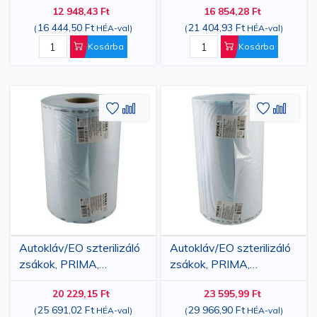
12 948,43 Ft
16 854,28 Ft
16 444,50 Ft
21 404,93 Ft
(
HÉA-val
)
(
HÉA-val
)
Kosárba
Kosárba
Hozzáadás
Hozzáadás
Hozzáa
Hozz
a
az
a
az
kívánságlistához
összehasonlításhoz
kívánsá
össze
Autokláv/EO szterilizáló
Autokláv/EO szterilizáló
zsákok, PRIMA,
zsákok, PRIMA,
300mmx200m
350mmx200m
20 229,15 Ft
23 595,99 Ft
25 691,02 Ft
29 966,90 Ft
(
HÉA-val
)
(
HÉA-val
)