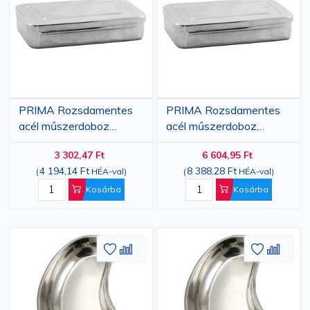
kívánságlistához
összehasonlításhoz
kívánsá
össze
PRIMA Rozsdamentes
PRIMA Rozsdamentes
acél műszerdoboz
acél műszerdoboz
20X10X4 cm, 1. sz
26X15X5 cm, 2. sz
3 302,47 Ft
6 604,95 Ft
4 194,14 Ft
8 388,28 Ft
(
HÉA-val
)
(
HÉA-val
)
Kosárba
Kosárba
Hozzáadás
Hozzáadás
Hozzáa
Hozz
a
az
a
az
kívánságlistához
összehasonlításhoz
kívánsá
össze