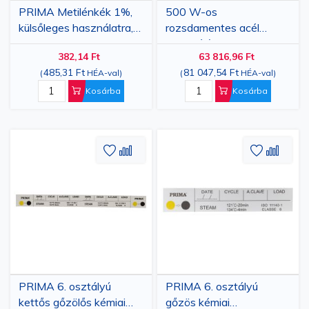
PRIMA Metilénkék 1%,
500 W-os
külsőleges használatra,
rozsdamentes acél
25g
sterilizáló
382,14 Ft
63 816,96 Ft
tasakhegesztővel, 250
485,31 Ft
81 047,54 Ft
(
HÉA-val
)
(
HÉA-val
)
mm-es hegesztési
szélességgel (430 × 340
Kosárba
Kosárba
× 250 mm)
Hozzáadás
Hozzáadás
Hozzáa
Hozz
a
az
a
az
kívánságlistához
összehasonlításhoz
kívánsá
össze
PRIMA 6. osztályú
PRIMA 6. osztályú
kettős gőzölős kémiai
gőzös kémiai