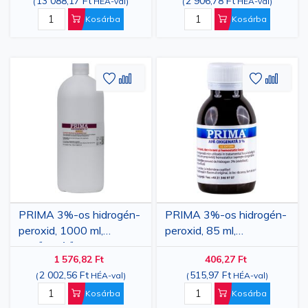
13 088,17 Ft
2 906,78 Ft
(
HÉA-val
)
(
HÉA-val
)
Kosárba
Kosárba
Hozzáadás
Hozzáadás
Hozzáa
Hozz
a
az
a
az
kívánságlistához
összehasonlításhoz
kívánsá
össze
PRIMA 3%-os hidrogén-
PRIMA 3%-os hidrogén-
peroxid, 1000 ml,
peroxid, 85 ml,
fertőtlenítő,
antiszeptikus,
1 576,82 Ft
406,27 Ft
vérzéscsillapító,
vérzéscsillapító,
2 002,56 Ft
515,97 Ft
(
HÉA-val
)
(
HÉA-val
)
sebkezelés és
sebkezelés és
szájhigiénia
szájhigiénia
Kosárba
Kosárba