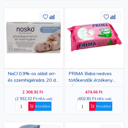
Hozzáadás
Hozzáadás
Hozzáa
Hozz
a
az
a
az
kívánságlistához
összehasonlításhoz
kívánsá
össze
NaCl 0,9%-os oldat orr-
PRIMA Baba nedves
és szemhigiéniára, 20 db
törlőkendők érzékeny
5 ml-es fiola
bőrre aloe verával,
2 308,92 Ft
474,66 Ft
alkoholmentes, 72 darab
2 932,32 Ft
602,81 Ft
(
HÉA-val
)
(
HÉA-val
)
Kosárba
Kosárba