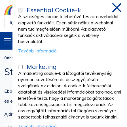
Essential Cookie-k
Bezá
A szükséges cookie-k lehetővé teszik a weboldal
alapvető funkcióit. Ezen sütik nélkül a weboldal
nem tud megfelelően működni. Az alapvető
funkciók aktiválásával segítik a webhely
TERMÉKEK
HU
használatát.
További információ
Otthon
Sterilizálás és Fertőtlenítők
Marketing
Sterilizálás és Fertőtlenítők
A marketing cookie-k a látogatói tevékenység
nyomon követésére és összegyűjtésére
szolgálnak az oldalon. A cookie-k felhasználói
Ebben a kategóriában széles választékot talál a felületek
adatokat és viselkedési információkat tárolnak, ami
lehetővé teszi, hogy a marketingszolgáltatások
és eszközök fertőtlenítőiből, valamint kézfertőtlenítőkből.
több közönségcsoportot is megcélozzanak. Az
összegyűjtött információktól függően személyre
Ajánlatunk tartalmazza:
szabottabb felhasználói élményt is tudunk kínálni.
További információ
Kéz- és bőrfertőtlenítő, antiszeptikus és fertőtlenítő
További részletek