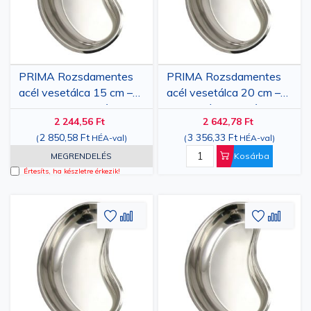
PRIMA Rozsdamentes
PRIMA Rozsdamentes
acél vesetálca 15 cm –
acél vesetálca 20 cm –
Kompakt orvosi tálca
sokoldalú orvosi tálca
2 244,56 Ft
2 642,78 Ft
2 850,58 Ft
3 356,33 Ft
(
HÉA-val
)
(
HÉA-val
)
MEGRENDELÉS
Kosárba
Értesíts, ha készletre érkezik!
Hozzáadás
Hozzáadás
Hozzáa
Hozz
a
az
a
az
kívánságlistához
összehasonlításhoz
kívánsá
össze