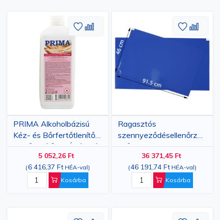
Hozzáadás
Hozzáadás
Hozzáa
Hozz
a
az
a
az
kívánságlistához
összehasonlításhoz
kívánsá
össze
PRIMA Alkoholbázisú
Ragasztós
Kéz- és Bőrfertőtlenítő
szennyeződésellenőrző
Fertőtlenítő 1L Átlátszó
szőnyeg, PRIMA, 46x91
5 052,26 Ft
36 371,45 Ft
cm, 10 készlet x 30 lap,
6 416,37 Ft
46 191,74 Ft
(
HÉA-val
)
(
HÉA-val
)
kék
Kosárba
Kosárba