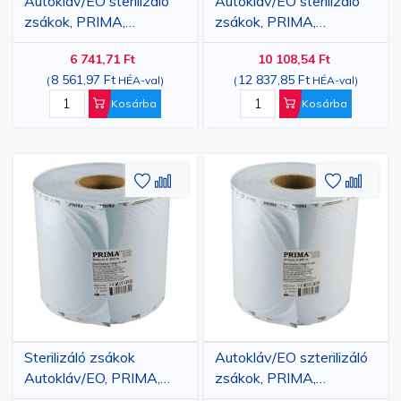
Autokláv/EO sterilizáló
Autokláv/EO sterilizáló
zsákok, PRIMA,
zsákok, PRIMA,
100mmx200m
150mmx200m
6 741,71 Ft
10 108,54 Ft
8 561,97 Ft
12 837,85 Ft
(
HÉA-val
)
(
HÉA-val
)
Kosárba
Kosárba
Hozzáadás
Hozzáadás
Hozzáa
Hozz
a
az
a
az
kívánságlistához
összehasonlításhoz
kívánsá
össze
Sterilizáló zsákok
Autokláv/EO szterilizáló
Autokláv/EO, PRIMA,
zsákok, PRIMA,
200mmx200m
250mmx200m