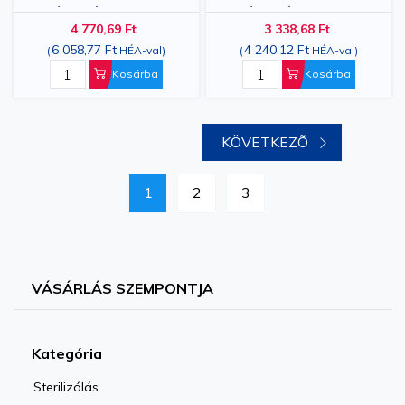
indikátorcsíkok
indikátorcsíkok
4 770,69 Ft
3 338,68 Ft
autoklávhoz, 6. osztály,
autoklávhoz, 105x20
6 058,77 Ft
4 240,12 Ft
(
HÉA-val
)
(
HÉA-val
)
205x20mm, 250 db
mm, 250 db
Kosárba
Kosárba
KÖVETKEZÕ
Oldal
Jelenleg az oldalt olvasod
Oldal
Oldal
1
2
3
VÁSÁRLÁS SZEMPONTJA
Kategória
Sterilizálás