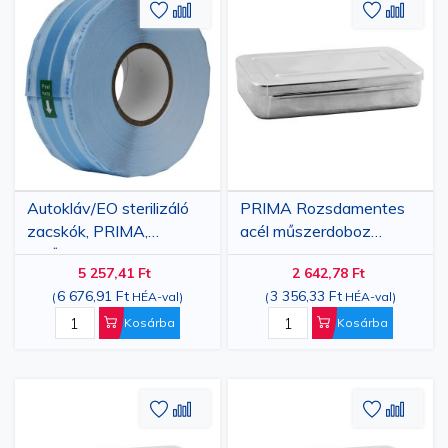
Hozzáadás
Hozzáadás
Hozzáa
Hozz
a
az
a
az
kívánságlistához
összehasonlításhoz
kívánsá
össze
Autokláv/EO sterilizáló
PRIMA Rozsdamentes
zacskók, PRIMA,
acél műszerdoboz
redővel,
17x07x3 cm, 0. sz
5 257,41 Ft
2 642,78 Ft
75x25mmx100m
6 676,91 Ft
3 356,33 Ft
(
HÉA-val
)
(
HÉA-val
)
Kosárba
Kosárba
Hozzáadás
Hozzáadás
Hozzáa
Hozz
a
az
a
az