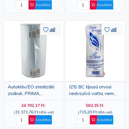
Kosárba
Kosárba
Hozzáadás
Hozzáadás
Hozzáa
Hozz
a
az
a
az
kívánságlistához
összehasonlításhoz
kívánsá
össze
Autokláv/EO sterilizáló
IZIS BC típusú orvosi
zsákok, PRIMA,
nedvszívó vatta, nem
400mmx200m
steril, 50% pamut 50%
24 702,17 Ft
563,15 Ft
cellulózrost, 200 g, jól
31 371,76 Ft
715,20 Ft
(
HÉA-val
)
(
HÉA-val
)
kártolt
Kosárba
Kosárba