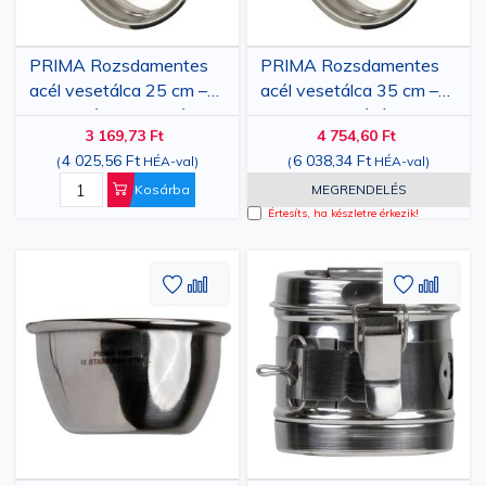
PRIMA Rozsdamentes
PRIMA Rozsdamentes
acél vesetálca 25 cm –
acél vesetálca 35 cm –
Univerzális orvosi tálca
nagy kapacitású orvosi
3 169,73 Ft
4 754,60 Ft
tálca
4 025,56 Ft
6 038,34 Ft
(
HÉA-val
)
(
HÉA-val
)
Kosárba
MEGRENDELÉS
Értesíts, ha készletre érkezik!
Hozzáadás
Hozzáadás
Hozzáa
Hozz
a
az
a
az
kívánságlistához
összehasonlításhoz
kívánsá
össze