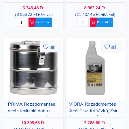
10x10 cm fedéllel és
12x12 cm fedéllel és
6 343,48 Ft
8 982,24 Ft
zárrendszerrel
zárrendszerrel
8 056,22 Ft
11 407,45 Ft
(
HÉA-val
)
(
HÉA-val
)
Kosárba
Kosárba
Hozzáadás
Hozzáadás
Hozzáa
Hozz
a
az
a
az
kívánságlistához
összehasonlításhoz
kívánsá
össze
PRIMA Rozsdamentes
VIORA Rozsdamentes
acél sterilizáló doboz
Acél Tisztító Vízkő, Zsír
16x16 cm fedéllel és
és Szennyeződés
10 305,65 Ft
2 288,80 Ft
zárrendszerrel
Eltávolítására, 1 L