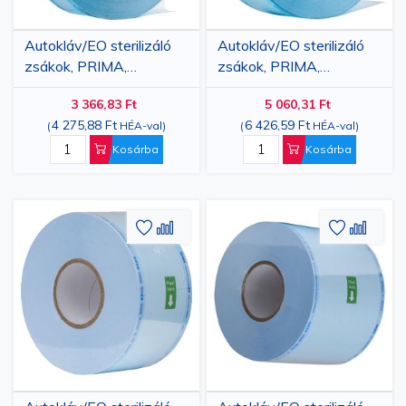
Autokláv/EO sterilizáló
Autokláv/EO sterilizáló
zsákok, PRIMA,
zsákok, PRIMA,
50mmx200m
75mmx200m
3 366,83 Ft
5 060,31 Ft
4 275,88 Ft
6 426,59 Ft
(
HÉA-val
)
(
HÉA-val
)
Kosárba
Kosárba
Hozzáadás
Hozzáadás
Hozzáa
Hozz
a
az
a
az
kívánságlistához
összehasonlításhoz
kívánsá
össze