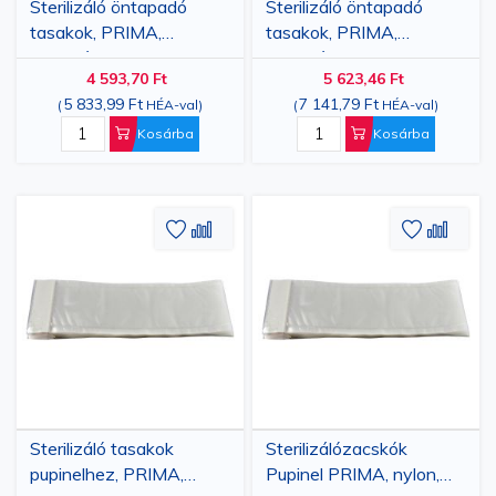
Sterilizáló öntapadó
Sterilizáló öntapadó
tasakok, PRIMA,
tasakok, PRIMA,
Autokláv/EO,
Autokláv/EO,
4 593,70 Ft
5 623,46 Ft
200x400mm(180x335
250x400mm(220x335
5 833,99 Ft
7 141,79 Ft
(
HÉA-val
)
(
HÉA-val
)
mm), 100 darab
mm), 100 darab
Kosárba
Kosárba
Hozzáadás
Hozzáadás
Hozzáa
Hozz
a
az
a
az
kívánságlistához
összehasonlításhoz
kívánsá
össze
Sterilizáló tasakok
Sterilizálózacskók
pupinelhez, PRIMA,
Pupinel PRIMA, nylon,