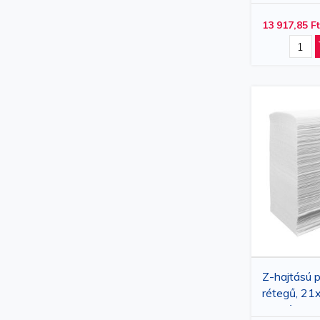
13 917,85 Ft
Z-hajtású p
rétegű, 21
lap/készlet