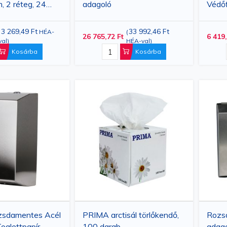
 2 réteg, 24
adagoló
Védőf
240×
3 269,49 Ft
33 992,46 Ft
(
HÉA-
(
26 765,72 Ft
6 419,
val
)
HÉA-val
)
Kosárba
Kosárba
sdamentes Acél
PRIMA arctisál törlőkendő,
Rozs
oalettpapír
100 darab
adago