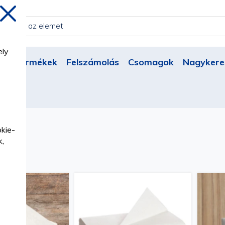
Bezárás
ely
Új termékek
Felszámolás
Csomagok
Nagykere
k
lók
okie-
k,