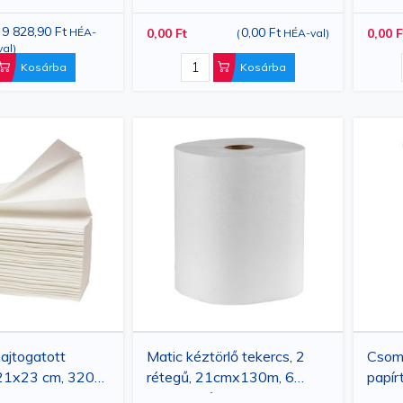
m, 2
teker
zlet
9 828,90 Ft
0,00 Ft
(
HÉA-
0,00 Ft
0,00 F
(
HÉA-val
)
val
)
Kosárba
Kosárba
jtogatott
Matic kéztörlő tekercs, 2
Csom
, 21x23 cm, 3200
rétegű, 21cmx130m, 6
papír
tekercs/készlet
26cm