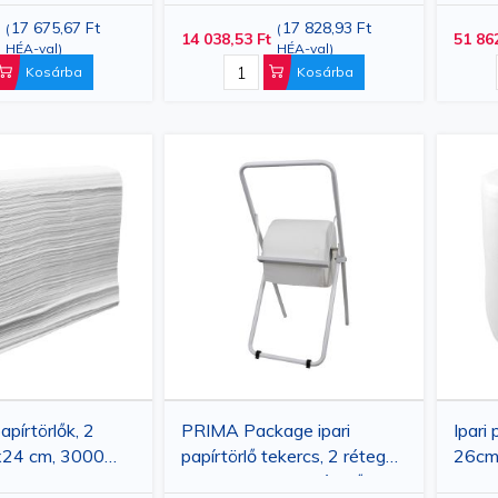
teker
17 675,67 Ft
17 828,93 Ft
(
(
14 038,53 Ft
51 86
fém p
HÉA-val
)
HÉA-val
)
papír
Kosárba
Kosárba
apírtörlők, 2
PRIMA Package ipari
Ipari 
x24 cm, 3000
papírtörlő tekercs, 2 rétegű,
26c
26 cmx180 m + fémből