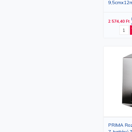
9,5cmx12m,
tekercs
2 574,40 Ft
PRIMA Roz
Z-hajtású T