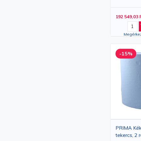
rozsdament
H1 rendsze
192 549,03 
Megérkez
-15%
PRIMA Kék i
tekercs, 2 