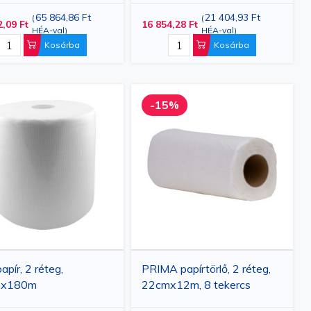
cs/készlet + PRIMA
65 864,86 Ft
21 404,93 Ft
(
(
2,09 Ft
16 854,28 Ft
adlón álló adagoló
HÉA-val
)
HÉA-val
)
tekercshez
Kosárba
Kosárba
-15%
papír, 2 réteg,
PRIMA papírtörlő, 2 réteg,
mx180m
22cmx12m, 8 tekercs