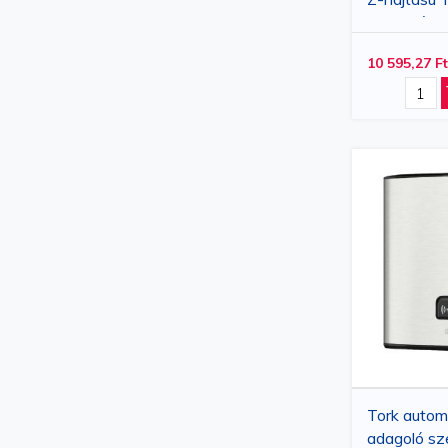
Adagoló
10 595,27 Ft
Tork autom
adagoló sze