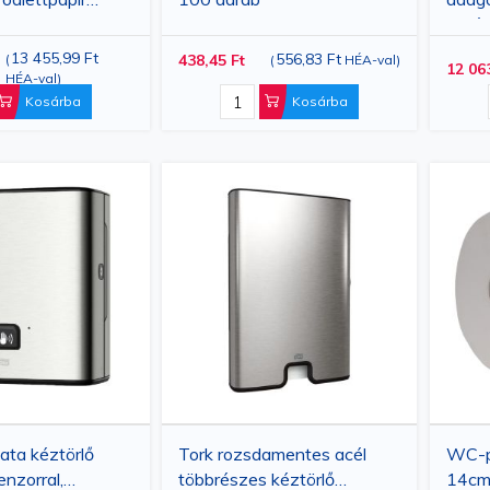
papír
13 455,99 Ft
556,83 Ft
(
438,45 Ft
(
HÉA-val
)
12 06
HÉA-val
)
Kosárba
Kosárba
ata kéztörlő
Tork rozsdamentes acél
WC-pa
nzorral,
többrészes kéztörlő
14cm