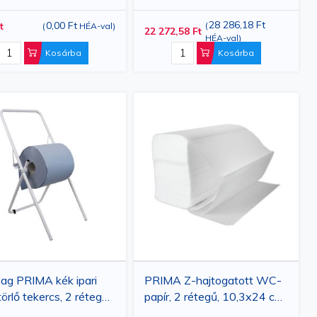
cs/készlet
db/doboz
28 286,18 Ft
0,00 Ft
t
(
(
HÉA-val
)
22 272,58 Ft
HÉA-val
)
Kosárba
Kosárba
ag PRIMA kék ipari
PRIMA Z-hajtogatott WC-
törlő tekercs, 2 rétegű,
papír, 2 rétegű, 10,3x24 cm,
x296m, 2
200 db, 30 szett/doboz