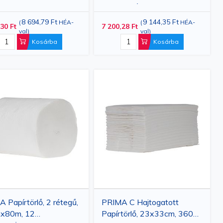
tekercs/készlet
8 694,79 Ft
9 144,35 Ft
(
HÉA-
(
HÉA-
30 Ft
7 200,28 Ft
val
)
val
)
Kosárba
Kosárba
 Papírtörlő, 2 rétegű,
PRIMA C Hajtogatott
x80m, 12
Papírtörlő, 23x33cm, 3600