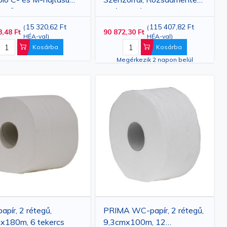
törlőkhöz
Acél, Metál Szürke, 1L
15 320,62 Ft
115 407,82 Ft
(
(
3,48 Ft
90 872,30 Ft
HÉA-val
)
HÉA-val
)
Kosárba
Kosárba
Megérkezik 2 napon belül
pír, 2 rétegű,
PRIMA WC-papír, 2 rétegű,
x180m, 6 tekercs
9,3cmx100m, 12