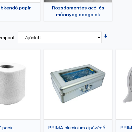
ebkendő papír
Rozsdamentes acél és
műanyag adagolók
Növekvõ
empont
irány
beállítása
papír,
PRIMA alumínium cipővédő
PRIMA