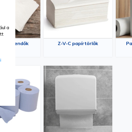
ául a
tt
i zsebkendők
Z-V-C papírtörlők
Pa
i