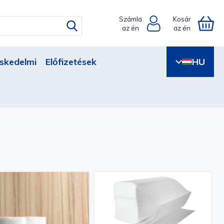
Számla
Kosár
az én
az én
skedelmi
Előfizetések
HU