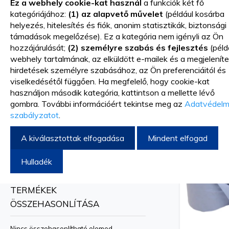
Ez a webhely cookie-kat használ
a funkciók két fő
Asztali zsebkendők
kategóriájához:
(1) az alapvető művelet
(például kosárba
Z-V-C papírtörlők
helyezés, hitelesítés és fiók, anonim statisztikák, biztonsági
Papírtörlő tekercsek
támadások megelőzése). Ez a kategória nem igényli az Ön
hozzájárulását;
(2) személyre szabás és fejlesztés
(péld
WC-papír
webhely tartalmának, az elküldött e-mailek és a megjeleníte
Ipari zsebkendő papír
hirdetések személyre szabásához, az Ön preferenciáitól és
Asztal
Rozsdamentes acél és műanyag adagolók
viselkedésétől függően. Ha megfelelő, hogy cookie-kat
használjon második kategória, kattintson a mellette lévő
Szín
gombra. További információért tekintse meg az
Adatvédelm
Fehér
szabályzatot
.
Brand
A kiválasztottak elfogadása
Mindent elfogad
PRIMA
Hulladék
TERMÉKEK
ÖSSZEHASONLÍTÁSA
Nincs összehasonlítható elemed.