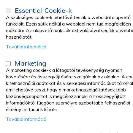
Essential Cookie-k
A szükséges cookie-k lehetővé teszik a weboldal alapvető
funkcióit. Ezen sütik nélkül a weboldal nem tud megfelelően
működni. Az alapvető funkciók aktiválásával segítik a webh
TERMÉKEK
Promóciók
használatát.
További információ
Katalóguso
Marketing
A marketing cookie-k a látogatói tevékenység nyomon
Otthon
Takarítás és háztartási munkák
Papírtermékek és adago
követésére és összegyűjtésére szolgálnak az oldalon. A co
k felhasználói adatokat és viselkedési információkat tárolna
Papírtermékek és adagolók
ami lehetővé teszi, hogy a marketingszolgáltatások több
közönségcsoportot is megcélozzanak. Az összegyűjtött
információktól függően személyre szabottabb felhasználói
VÁSÁRLÁS SZEMPONTJA
élményt is tudunk kínálni.
További információ
Kategória