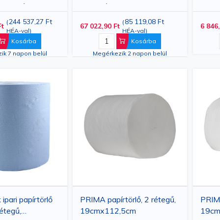
es acél, szürke,
adagoló, kompatibilis a Z/M
r
adagolókkal
244 537,27 Ft
85 119,08 Ft
(
(
Ft
67 022,90 Ft
6 846,
HÉA-val
)
HÉA-val
)
Kosárba
Kosárba
ik 7 napon belül
Megérkezik 2 napon belül
pari papírtörlő
PRIMA papírtörlő, 2 rétegű,
PRIMA
rétegű,
19cmx112,5cm
19cm