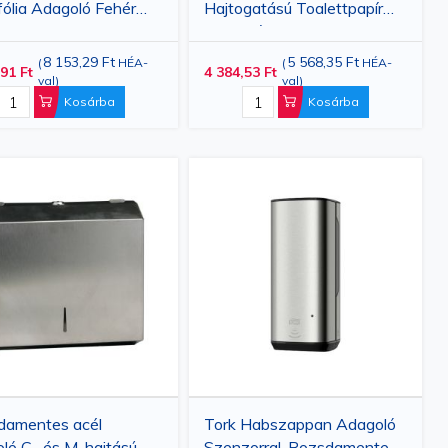
ólia Adagoló Fehér
Hajtogatású Toalettpapír
135×180 mm
Adagoló
8 153,29 Ft
5 568,35 Ft
(
HÉA-
(
HÉA-
91 Ft
4 384,53 Ft
val
)
val
)
Kosárba
Kosárba
damentes acél
Tork Habszappan Adagoló
ló C- és M-hajtású
Szenzorral, Rozsdamentes