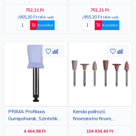
durvaságú, nagy
szemcsés, kis lángos
752,21 Ft
752,21 Ft
lángtípus
típus
955,30 Ft
955,30 Ft
(
HÉA-val
)
(
HÉA-val
)
Kosárba
Kosárba
Hozzáadás
Hozzáadás
Hozzáa
Hozz
a
az
a
az
kívánságlistához
összehasonlításhoz
kívánsá
össze
PRIMA Profilaxis
Kenda polírozó,
Gumipoharak, Szintetikus
finom/extra finom,
Gumi, Pohár alakú, M,
koronákhoz és hidakhoz,
4 464,98 Ft
104 834,40 Ft
Fehér, 100 db
különböző formák, 100