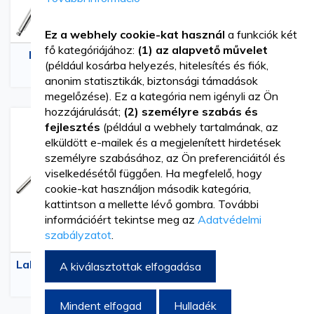
Ez a webhely cookie-kat használ
a funkciók két
fő kategóriájához:
(1) az alapvető művelet
Kompozit Fényezők
Fényezők Koronákhoz
(például kosárba helyezés, hitelesítés és fiók,
és Hídban
anonim statisztikák, biztonsági támadások
megelőzése). Ez a kategória nem igényli az Ön
hozzájárulását;
(2) személyre szabás és
fejlesztés
(például a webhely tartalmának, az
elküldött e-mailek és a megjelenített hirdetések
személyre szabásához, az Ön preferenciáitól és
viselkedésétől függően. Ha megfelelő, hogy
cookie-kat használjon második kategória,
kattintson a mellette lévő gombra. További
információért tekintse meg az
Adatvédelmi
szabályzatot
.
Laboratóriumi fényezők
A kiválasztottak elfogadása
Mindent elfogad
Hulladék