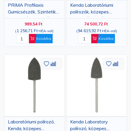
PRIMA Profilaxis
Kenda Laboratóriumi
Gumicsészék, Szintetikus
polírozók, közepes
Gumi, Csésze Alakú, M,
szemcsés, kis lángos,
989,54 Ft
74 500,72 Ft
Fehér, 10 db
100 db
1 256,71 Ft
94 615,92 Ft
(
HÉA-val
)
(
HÉA-val
)
Kosárba
Kosárba
Hozzáadás
Hozzáadás
Hozzáa
Hozz
a
az
a
az
kívánságlistához
összehasonlításhoz
kívánsá
össze
Laboratóriumi polírozó,
Kenda Laboratory
Kenda, közepes
polírozó, közepes