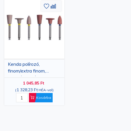
Hozzáadás
Hozzáadás
a
az
kívánságlistához
összehasonlításhoz
Kenda polírozó,
finom/extra finom,
koronákhoz és hidakhoz,
1 045,85 Ft
különböző formákban
1 328,23 Ft
(
HÉA-val
)
Kosárba