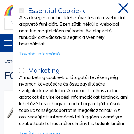
Essential Cookie-k
Bezá
A szükséges cookie-k lehetővé teszik a weboldal
alapvető funkcióit. Ezen sütik nélkül a weboldal
nem tud megfelelően működni. Az alapvető
funkciók aktiválásával segítik a webhely
TERMÉKEK
HU
használatát.
További információ
Otthon
Fogorvosi Rendelő
FOGÁSZATI FÉNYEZŐK
Marketing
FOGÁSZATI FÉNYEZŐK
A marketing cookie-k a látogatói tevékenység
nyomon követésére és összegyűjtésére
szolgálnak az oldalon. A cookie-k felhasználói
adatokat és viselkedési információkat tárolnak, ami
lehetővé teszi, hogy a marketingszolgáltatások
több közönségcsoportot is megcélozzanak. Az
összegyűjtött információktól függően személyre
szabottabb felhasználói élményt is tudunk kínálni.
További információ