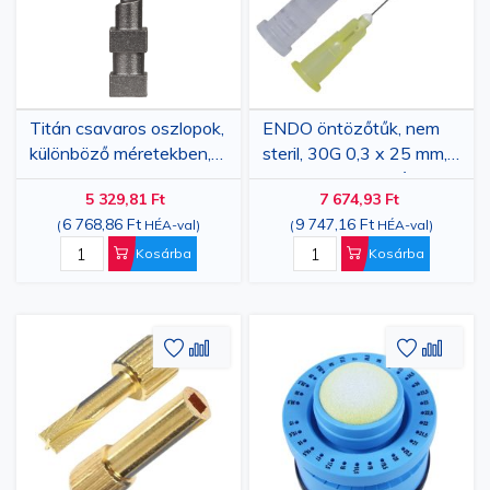
Titán csavaros oszlopok,
ENDO öntözőtűk, nem
különböző méretekben, 6
steril, 30G 0,3 x 25 mm,
db
rozsdamentes acél,
5 329,81 Ft
7 674,93 Ft
oldalsó szellőzőnyílással,
6 768,86 Ft
9 747,16 Ft
(
HÉA-val
)
(
HÉA-val
)
lekerekített hegyű, 100
darab
Kosárba
Kosárba
Hozzáadás
Hozzáadás
Hozzáa
Hozz
a
az
a
az
kívánságlistához
összehasonlításhoz
kívánsá
össze