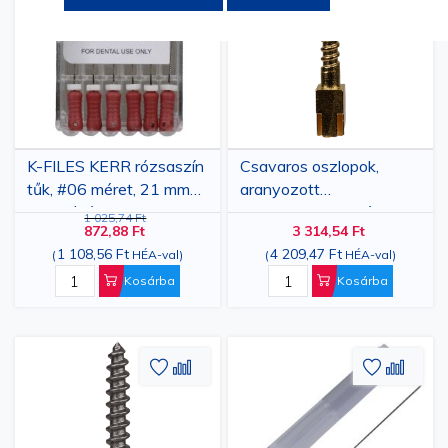
kívánságlistához
összehasonlításhoz
kívánsá
össze
K-FILES KERR rózsaszín
Csavaros oszlopok,
tűk, #06 méret, 21 mm
aranyozott
hosszúság, 6 darab
rozsdamentes acél,
1 025,74 Ft
872,88 Ft
3 314,54 Ft
többféle méretben, 12
1 108,56 Ft
4 209,47 Ft
(
HÉA-val
)
(
HÉA-val
)
db
Kosárba
Kosárba
Hozzáadás
Hozzáadás
Hozzáa
Hozz
a
az
a
az
kívánságlistához
összehasonlításhoz
kívánsá
össze