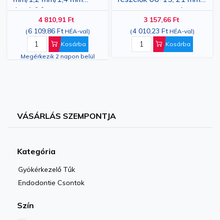
átmérőjű endodonciai
rozsdamentes acél, 6
4 810,91 Ft
3 157,66 Ft
forgócsapokhoz, 1 db
darabos készlet
6 109,86 Ft
4 010,23 Ft
(
HÉA-val
)
(
HÉA-val
)
Kosárba
Kosárba
Megérkezik 2 napon belül
VÁSÁRLÁS SZEMPONTJA
Kategória
Gyökérkezelő Tűk
Endodontie Csontok
Szín