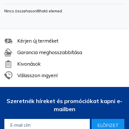
Nincs összehasonlítható elemed.
Kérjen új terméket
Garancia meghosszabbítása
Kivonások
Válasszon ingyen!
Szeretnék híreket és promóciókat kapni e-
mailben
ELÕFIZET