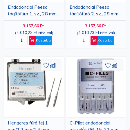
Endodonciai Peeso
Endodonciai Peeso
tágítófúró 1. sz., 28 mm,
tágítófúró 2. sz., 28 mm,
6 darabos
6 darabos
3 157,66 Ft
3 157,66 Ft
4 010,23 Ft
4 010,23 Ft
(
HÉA-val
)
(
HÉA-val
)
Kosárba
Kosárba
Hozzáadás
Hozzáadás
Hozzáa
Hozz
a
az
a
az
kívánságlistához
összehasonlításhoz
kívánsá
össze
Hengeres fúró fej 1
C-Pilot endodonciai
mm/1,2 mm/1,4 mm
reszelők 06-15, 21 mm,