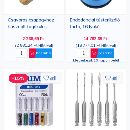
Csavaros csapágyhoz
Endodonciai tűsterilizáló
használt fogókulcs,
tartó, 16 lyukú,
kereszt vég
szivacsos, Ø 7,4 cm
2 268,69 Ft
14 782,69 Ft
2 881,24 Ft
18 774,01 Ft
(
HÉA-val
)
(
HÉA-val
)
Kosárba
Kosárba
Megérkezik 10 napon belül
Hozzáadás
Hozzáadás
Hozzáa
Hozz
-15%
a
az
a
az
kívánságlistához
összehasonlításhoz
kívánsá
össze