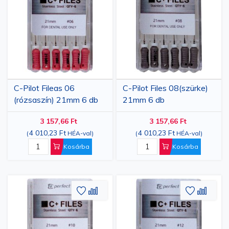
kívánságlistához
összehasonlításhoz
kívánsá
össze
C-Pilot Fileas 06
C-Pilot Files 08(szürke)
(rózsaszín) 21mm 6 db
21mm 6 db
3 157,66 Ft
3 157,66 Ft
4 010,23 Ft
4 010,23 Ft
(
HÉA-val
)
(
HÉA-val
)
Kosárba
Kosárba
Hozzáadás
Hozzáadás
Hozzáa
Hozz
a
az
a
az
kívánságlistához
összehasonlításhoz
kívánsá
össze