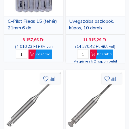
C-Pilot Fileas 15 (fehér)
Üvegszálas oszlopok,
21mm 6 db
kúpos, 10 darab
3 157,66 Ft
11 315,29 Ft
4 010,23 Ft
14 370,42 Ft
(
HÉA-val
)
(
HÉA-val
)
Kosárba
Kosárba
Megérkezik 2 napon belül
Hozzáadás
Hozzáadás
Hozzáa
Hozz
a
az
a
az
kívánságlistához
összehasonlításhoz
kívánsá
össze