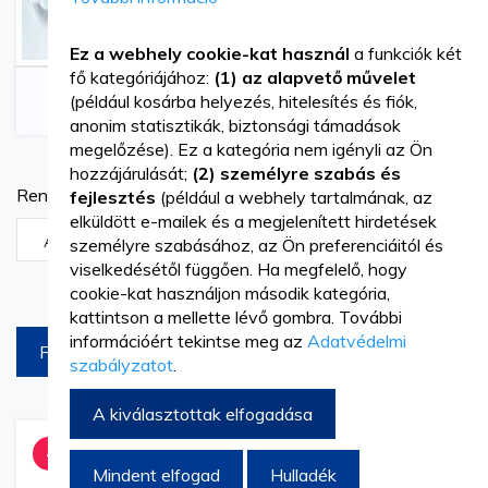
Ez a webhely cookie-kat használ
a funkciók két
fő kategóriájához:
(1) az alapvető művelet
Gyökérkezelő Tűk
Endodontie Csontok
(például kosárba helyezés, hitelesítés és fiók,
anonim statisztikák, biztonsági támadások
megelőzése). Ez a kategória nem igényli az Ön
hozzájárulását;
(2) személyre szabás és
Rendezési szempont
fejlesztés
(például a webhely tartalmának, az
elküldött e-mailek és a megjelenített hirdetések
Növekvõ
személyre szabásához, az Ön preferenciáitól és
irány
viselkedésétől függően. Ha megfelelő, hogy
beállítása
Termékek az oldalon
cookie-kat használjon második kategória,
kattintson a mellette lévő gombra. További
információért tekintse meg az
Adatvédelmi
FILTREAZA
szabályzatot
.
A kiválasztottak elfogadása
Hozzáadás
Hozzáadás
Hozzáa
Hozz
-15%
a
az
a
az
Mindent elfogad
Hulladék