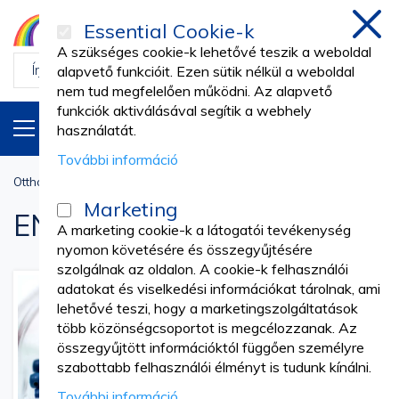
Essential Cookie-k
Bezá
A szükséges cookie-k lehetővé teszik a weboldal
alapvető funkcióit. Ezen sütik nélkül a weboldal
nem tud megfelelően működni. Az alapvető
funkciók aktiválásával segítik a webhely
TERMÉKEK
HU
használatát.
További információ
Otthon
Fogorvosi Rendelő
ENDODONTIA
Marketing
ENDODONTIA
A marketing cookie-k a látogatói tevékenység
nyomon követésére és összegyűjtésére
szolgálnak az oldalon. A cookie-k felhasználói
adatokat és viselkedési információkat tárolnak, ami
lehetővé teszi, hogy a marketingszolgáltatások
több közönségcsoportot is megcélozzanak. Az
összegyűjtött információktól függően személyre
szabottabb felhasználói élményt is tudunk kínálni.
További információ