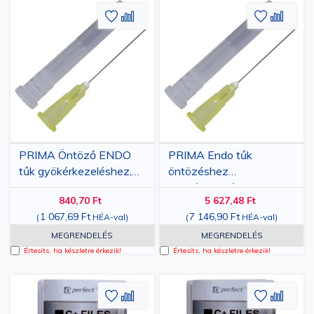
Hozzáadás
Hozzáadás
Hozzáa
Hozz
a
az
a
az
kívánságlistához
összehasonlításhoz
kívánsá
össze
PRIMA Öntöző ENDO
PRIMA Endo tűk
tűk gyökérkezeléshez,
öntözéshez
10 darab
gyökérkezeléshez, 100
840,70 Ft
5 627,48 Ft
darab
1 067,69 Ft
7 146,90 Ft
(
HÉA-val
)
(
HÉA-val
)
MEGRENDELÉS
MEGRENDELÉS
Értesíts, ha készletre érkezik!
Értesíts, ha készletre érkezik!
Hozzáadás
Hozzáadás
Hozzáa
Hozz
a
az
a
az