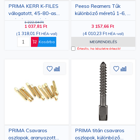
PRIMA KERR K-FILES
Peeso Reamers Tűk
válogatott, 45-80-as
különböző méretű 1-6, 1
számú, hosszúság
doboz
1 222,84 Ft
1 037,81 Ft
3 157,66 Ft
25mm, 6 darab
1 318,01 Ft
4 010,23 Ft
(
HÉA-val
)
(
HÉA-val
)
Kosárba
MEGRENDELÉS
Értesíts, ha készletre érkezik!
Hozzáadás
Hozzáadás
Hozzáa
Hozz
a
az
a
az
kívánságlistához
összehasonlításhoz
kívánsá
össze
PRIMA Csavaros
PRIMA titán csavaros
oszlopok, aranyozott
oszlopok, különböző