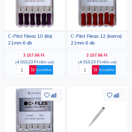
C-Pilot Fileas 10 (lila)
C-Pilot Fileas 12 (barna)
21mm 6 db
21mm 6 db
3 157,66 Ft
3 157,66 Ft
4 010,23 Ft
4 010,23 Ft
(
HÉA-val
)
(
HÉA-val
)
Kosárba
Kosárba
Hozzáadás
Hozzáadás
Hozzáa
Hozz
a
az
a
az
kívánságlistához
összehasonlításhoz
kívánsá
össze