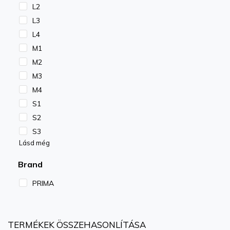
L2
L3
L4
M1
M2
M3
M4
S1
S2
S3
Lásd még
Brand
PRIMA
TERMÉKEK ÖSSZEHASONLÍTÁSA