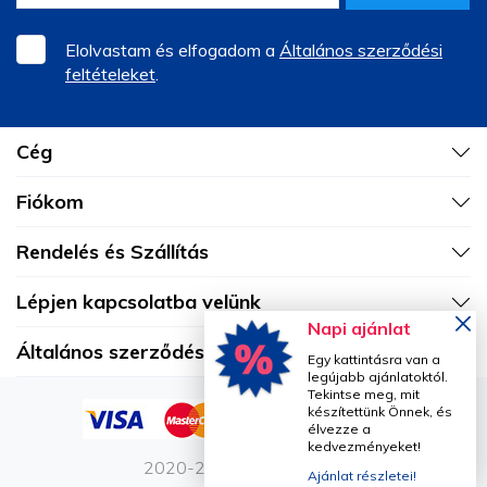
Elolvastam és elfogadom a
Általános szerződési
feltételeket
.
Cég
Fiókom
Rendelés és Szállítás
Lépjen kapcsolatba velünk
Napi ajánlat
Általános szerződési feltételek
Egy kattintásra van a
legújabb ajánlatoktól.
Tekintse meg, mit
készítettünk Önnek, és
élvezze a
kedvezményeket!
2020-2026 Vetro Design
Ajánlat részletei!