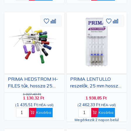
Hozzáadás
Hozzáadás
Hozzáa
Hozz
a
az
a
az
kívánságlistához
összehasonlításhoz
kívánsá
össze
PRIMA HEDSTROM H-
PRIMA LENTULLO
FILES tűk, hossza 25
reszelők, 25 mm hosszú,
mm, 6 db
4 darab
1 327,43 Ft
1 130,32 Ft
1 938,85 Ft
1 435,51 Ft
2 462,33 Ft
(
HÉA-val
)
(
HÉA-val
)
Kosárba
Kosárba
Megérkezik 2 napon belül