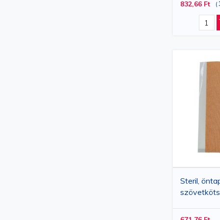
832,66 Ft
(
Kötszerek
Steril, önt
szövetköts
0,1%-kal, 
darab
671,76 Ft