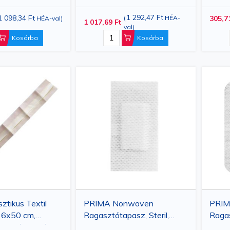
b
Ragtapaszok 38x38 mm,
kisze
y más, a sérült bőr gyógyulását segítő anyagokat tartalmazhat
200 db
1 292,47 Ft
1 098,34 Ft
(
HÉA-
305,7
HÉA-val
)
1 017,69 Ft
val
)
osi felhasználásra készült termékek felfedezésére, beleértve 
Kosárba
Kosárba
e egészségügyi ellenőrző eszközöket is, amelyek az igények
zelésekhez, ezért bíznak a weboldalunkon elérhető lehetősége
ztikus Textil
PRIMA Nonwoven
PRIM
 6x50 cm,
Ragasztótapasz, Steril,
Ragas
Hosszú Formátum
6x3cm, 100 darab
6x8c