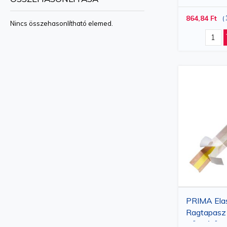
mm, 200 d
hegek csökkentéséhez. Ezek az elemek hidrokolloid gél vag
864,84 Ft
(
Nincs összehasonlítható elemed.
A Vetro Design az a hely, ahol lehetősége van különféle orv
alkalmasak különböző eljárásokhoz és beavatkozásokhoz, d
tudják, hogy minőségi eszközökre van szükség a sikeres ke
PRIMA Elas
Ragtapasz
Bőrszínű, 