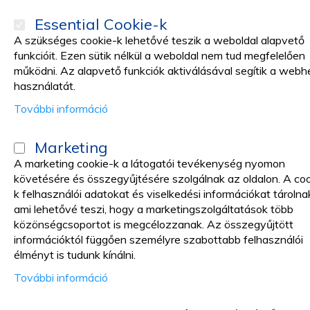
Essential Cookie-k
A szükséges cookie-k lehetővé teszik a weboldal alapvető
funkcióit. Ezen sütik nélkül a weboldal nem tud megfelelően
működni. Az alapvető funkciók aktiválásával segítik a webh
TERMÉKEK
Promóciók
használatát.
További információ
Katalóguso
Marketing
A marketing cookie-k a látogatói tevékenység nyomon
Otthon
Orvosi gyakorlat
ORVOSI RAGASZTÓSZALAGOK, TAPA
követésére és összegyűjtésére szolgálnak az oldalon. A co
k felhasználói adatokat és viselkedési információkat tárolna
Elsősegély tapaszok
ami lehetővé teszi, hogy a marketingszolgáltatások több
közönségcsoportot is megcélozzanak. Az összegyűjtött
információktól függően személyre szabottabb felhasználói
élményt is tudunk kínálni.
Ragtapaszok – az eszközök, a
További információ