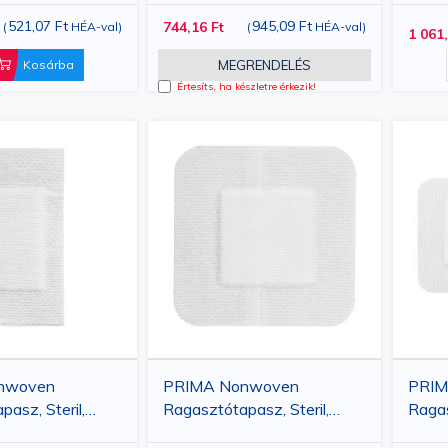
tett Fedettségért
521,07 Ft
945,09 Ft
744,16 Ft
(
HÉA-val
)
(
HÉA-val
)
1 061,
Kosárba
MEGRENDELÉS
Értesíts, ha készletre érkezik!
nwoven
PRIMA Nonwoven
PRIM
asz, Steril,
Ragasztótapasz, Steril,
Ragas
00 darab
10x10cm, 50 darab
15x1