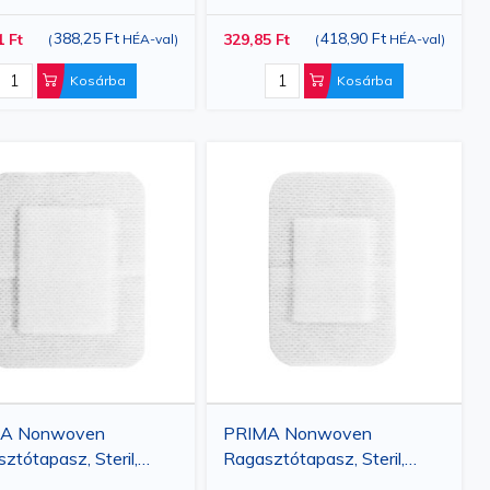
relés
nak.
388,25 Ft
418,90 Ft
1 Ft
329,85 Ft
(
HÉA-val
)
(
HÉA-val
)
az orvosi tapaszokat, önállóan ragadókat, amelyek
Kosárba
Kosárba
nek megfelelően alkalmazkodnak. Az orvosi szakemberek
kben!
A Nonwoven
PRIMA Nonwoven
ztótapasz, Steril,
Ragasztótapasz, Steril,
m, 50 darab
7,5x5 cm, 100 darab