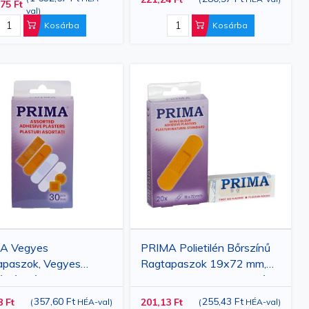
75 Ft
val
)
Kosárba
Kosárba
A Vegyes
PRIMA Polietilén Bőrszínű
apaszok, Vegyes
Ragtapaszok 19x72 mm,
k és Típusok, 30 db
20 db, Kompakt Kiszerelés
357,60 Ft
255,43 Ft
8 Ft
201,13 Ft
(
HÉA-val
)
(
HÉA-val
)