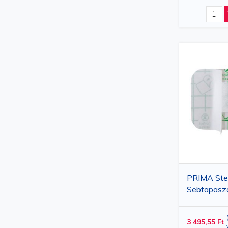
PRIMA Steri
Sebtapaszo
Darab
3 495,55 Ft