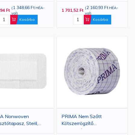
1 348,66 Ft
2 160,93 Ft
(
HÉA-
(
HÉA-
94 Ft
1 701,52 Ft
val
)
val
)
Kosárba
Kosárba
A Nonwoven
PRIMA Nem Szőtt
ztótapasz, Steril,
Kötszerrögzítő
0cm, 50 darab
Ragasztószalag 5 cm x 10