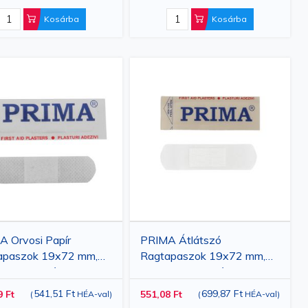
Kosárba
Kosárba
 Orvosi Papír
PRIMA Átlátszó
apaszok 19x72 mm,
Ragtapaszok 19x72 mm,
db, Gazdaságos
100 db, Gazdaságos
relés
Kiszerelés
541,51 Ft
699,87 Ft
9 Ft
551,08 Ft
(
HÉA-val
)
(
HÉA-val
)