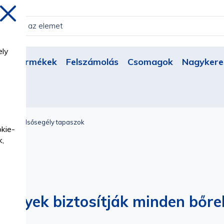
Bezárás
ely
Új termékek
Felszámolás
Csomagok
Nagykere
k
SZOK
Elsősegély tapaszok
okie-
k,
melyek biztosítják minden bőrel