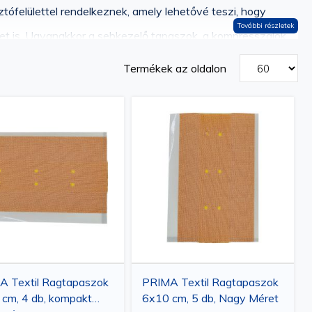
ófelülettel rendelkeznek, amely lehetővé teszi, hogy
További részletek
et is. Ugyanakkor a sebkezelő tapaszok, a kompresszálók
Termékek az oldalon
sekkel vagy vízzel szemben. Ebből a szempontból a Vetro
ek a nyitott seb és a külső környezet között – a tapaszok
zve
ó tapaszokat gyakran használják hasonlóan a
 tapaszokat ortopédiai vagy sebészeti beavatkozások után
A Textil Ragtapaszok
PRIMA Textil Ragtapaszok
cm, 4 db, kompakt
6x10 cm, 5 db, Nagy Méret
hozzájárulva a sérülések gyorsabb gyógyulásához és a