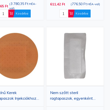
m, Rugalmas, Kis
3 780,35 Ft
776,50 Ft
(
HÉA-
611,42 Ft
(
HÉA-val
)
65 Ft
Kötszerekhez
val
)
Kosárba
Kosárba
ínű Kerek
Nem szőtt steril
paszok Injekciókhoz
ragtapaszok, egyenként
 mm, 100 db
csomagolva, 10x20 cm, 20
db