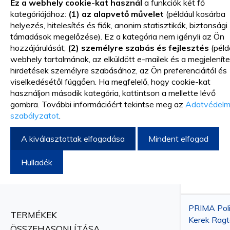
Ez a webhely cookie-kat használ
a funkciók két fő
A ragasztós tapaszok fontos részét képezik a személyes áp
kategóriájához:
(1) az alapvető művelet
(például kosárba
helyezés, hitelesítés és fiók, anonim statisztikák, biztonsági
könnyen tapadjanak a bőrre. Tartalmazhatnak gyógyszereke
támadások megelőzése). Ez a kategória nem igényli az Ön
és kötések együttese segít a bőrelváltozások kezelésében.
hozzájárulását;
(2) személyre szabás és fejlesztés
(péld
Rendezési sz
VÁSÁRLÁS SZEMPONTJA
webhely tartalmának, az elküldött e-mailek és a megjeleníte
Az átlátszó tapaszokat gyakran használják a sebek védelmé
hirdetések személyre szabásához, az Ön preferenciáitól és
viselkedésétől függően. Ha megfelelő, hogy cookie-kat
Design katalógusában megtalálható kerek vagy négyzet alak
Anyag
használjon második kategória, kattintson a mellette lévő
Nem szőtt
csökkentik a fertőzések vagy szövődmények kockázatát.
gombra. További információért tekintse meg az
Adatvédelm
szabályzatot
.
Méret
8x6cm
Steril önállóan ragadó tapaszok – kül
A kiválasztottak elfogadása
Mindent elfogad
Brand
Hulladék
A steril tapaszok különösen műtétek után vagy égési sebe
PRIMA
leukoplasthoz, például az elektródák rögzítésére fizioterá
alkalmazzák.
PRIMA Poli
TERMÉKEK
Kerek Ragt
Ezen kívül vannak sebészeti tapaszok égési sebekhez, amel
ÖSSZEHASONLÍTÁSA