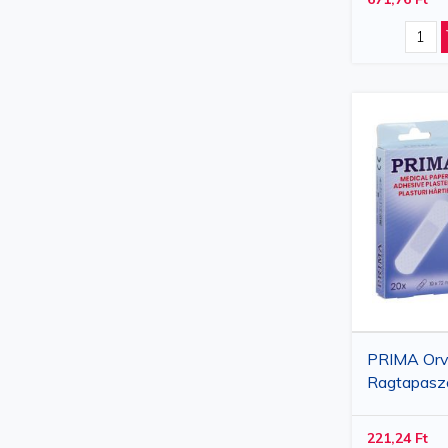
PRIMA Orvo
Ragtapasz
20 db, Kom
221,24 Ft