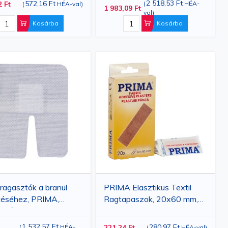
2 518,53 Ft
572,16 Ft
2 Ft
(
HÉA-
(
HÉA-val
)
1 983,09 Ft
val
)
Kosárba
Kosárba
l ragasztók a branül
PRIMA Elasztikus Textil
téséhez, PRIMA,
Ragtapaszok, 20x60 mm,
ből, 8x6cm, 50 darab
20 db
1 532,57 Ft
280,97 Ft
(
HÉA-
221,24 Ft
(
HÉA-val
)