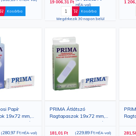
19 006,31 Ft
1 206,
HÉA-val
)
Kosárba
Kosárba
Megérkezik 30 napon belül
si Papír
PRIMA Átlátszó
PRIM
ok 19x72 mm,
Ragtapaszok 19x72 mm,
Ragt
pakt Kiszerelés
20 db, kompakt kiszerelés
Formá
280,97 Ft
229,89 Ft
181,01 Ft
281,5
(
HÉA-val
)
(
HÉA-val
)