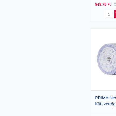
848,75 Ft
(
PRIMA Nem
Kötszerrög
Ragasztós
10 m, Ruga