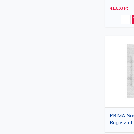
a Kiterjesz
410,30 Ft
PRIMA No
Ragasztótap
7x3.5cm, 1