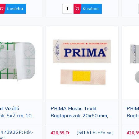
Kosárba
Kosárba
l Vízálló
PRIMA Elastic Textil
PRIMA
k, 5x7 cm, 100
Ragtapaszok, 20x60 mm,
Ragt
100 db
100 
Kisze
4 439,35 Ft
541,51 Ft
(
HÉA-
426,39 Ft
426,3
(
HÉA-val
)
val
)