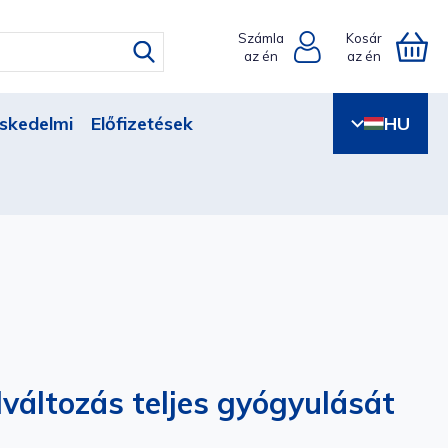
Számla
Kosár
az én
az én
skedelmi
Előfizetések
HU
változás teljes gyógyulását