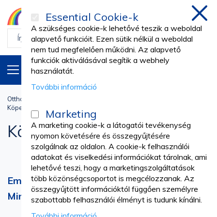
Essential Cookie-k
Bezá
A szükséges cookie-k lehetővé teszik a weboldal
alapvető funkcióit. Ezen sütik nélkül a weboldal
nem tud megfelelően működni. Az alapvető
funkciók aktiválásával segítik a webhely
TERMÉKEK
HU
használatát.
További információ
Otthon
Munkaruhák
PROFESSZIONÁLIS EGYENRUHÁK
Köpenyek és munkaruha
Marketing
A marketing cookie-k a látogatói tevékenység
Köpenyek és munkaruha
nyomon követésére és összegyűjtésére
szolgálnak az oldalon. A cookie-k felhasználói
adatokat és viselkedési információkat tárolnak, ami
lehetővé teszi, hogy a marketingszolgáltatások
több közönségcsoportot is megcélozzanak. Az
Emelje Profeszionális Képét Magas
összegyűjtött információktól függően személyre
Minőségű Munkaruházattal
szabottabb felhasználói élményt is tudunk kínálni.
További információ