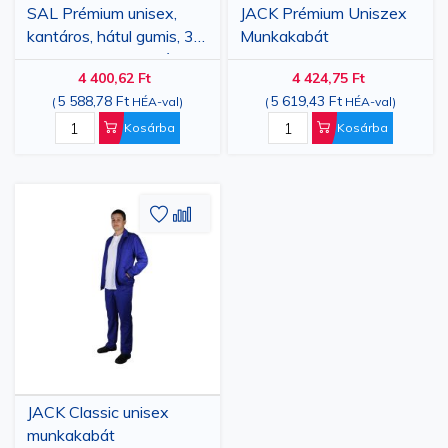
SAL Prémium unisex,
JACK Prémium Uniszex
munkáját a műszakok alatt. Bízzon a PRIMA márkában a
kantáros, hátul gumis, 3
Munkakabát
kiváló minőség és megbízhatóság érdekében, és lássa el
zsebes munkanadrág,
4 400,62 Ft
4 424,75 Ft
kék színben
munkatársait a szükséges ruházattal, hogy
5 588,78 Ft
5 619,43 Ft
(
HÉA-val
)
(
HÉA-val
)
kiemelkedjenek szerepükben, miközben professzionális
Kosárba
Kosárba
imázst sugároznak vállalkozása számára.
Hozzáadás
Hozzáadás
a
az
kívánságlistához
összehasonlításhoz
JACK Classic unisex
munkakabát