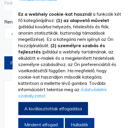
Fedezzen fel egy sor professzionális egyenruhát és
További részletek
munkaruházatot a Vetro Designnál, amelyek a különböző
Ez a webhely cookie-kat használ
a funkciók két
fő kategóriájához:
(1) az alapvető művelet
Rendezési szempont
iparágak specifikus igényeinek megfelelően készültek.
(például kosárba helyezés, hitelesítés és fiók,
Növekvõ
Kollekciónk alapvető ruhadarabokat tartalmaz, mint
anonim statisztikák, biztonsági támadások
irány
megelőzése). Ez a kategória nem igényli az Ön
például kantáros munkanadrágok, hosszú köpenyek és
beállítása
Termékek az oldalon
hozzájárulását;
(2) személyre szabás és
fejlesztés
(például a webhely tartalmának, az
orvosi műtősruhák, amelyek a kényelmet, tartósságot és
elküldött e-mailek és a megjelenített hirdetések
funkcionalitást biztosítják. Legyen szó egészségügyi
FILTREAZA
személyre szabásához, az Ön preferenciáitól és
viselkedésétől függően. Ha megfelelő, hogy
csapatának, vendéglátásban dolgozóinak vagy más
cookie-kat használjon második kategória,
szektorban tevékenykedő munkatársainak
kattintson a mellette lévő gombra. További
Hozzáadás
Hozzáadás
Hozzáa
Hozz
információért tekintse meg az
Adatvédelmi
felöltöztetéséről, egyenruhánk precíz kidolgozással és
a
az
a
az
szabályzatot
.
kívánságlistához
összehasonlításhoz
kívánsá
össze
részletekre fordított figyelemmel készültek, hogy optimális
A kiválasztottak elfogadása
teljesítményt nyújtsanak a munkahelyen. Emelje
profizmális képét és támogassa a csapat egységérzetét
Mindent elfogad
Hulladék