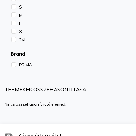
S
M
L
XL
2XL
Brand
PRIMA
TERMÉKEK ÖSSZEHASONLÍTÁSA
Nincs összehasonlítható elemed.
Kérjen új terméket