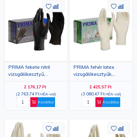
Hozzáadás
Hozzáadás
Hozzáa
Hozz
a
az
a
az
kívánságlistához
összehasonlításhoz
kívánsá
össze
PRIMA fekete nitril
PRIMA fehér latex
vizsgálókesztyű,
vizsgálókesztyűk,
púdermentes, XS-XL
púdermentes, XS-XL
2 176,17 Ft
2 425,57 Ft
méretek, 100 darab
méretek, 100 darab
2 763,74 Ft
3 080,47 Ft
(
HÉA-val
)
(
HÉA-val
)
Kosárba
Kosárba
Hozzáadás
Hozzáadás
Hozzáa
Hozz
a
az
a
az