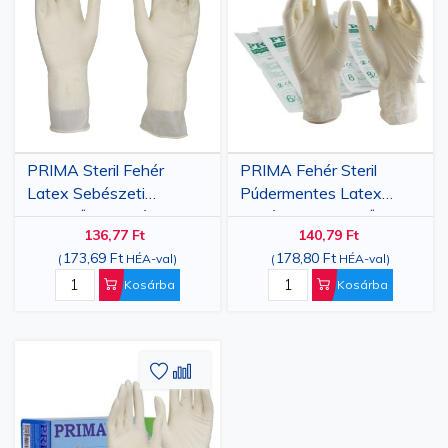
kívánságlistához
összehasonlításhoz
kívánsá
össze
PRIMA Steril Fehér
PRIMA Fehér Steril
Latex Sebészeti
Púdermentes Latex
Kesztyűk, Enyhén
Sebészeti Kesztyűk,
136,77 Ft
140,79 Ft
Púderezett, 60–85
6,5-8,5 Méret, 1 Pár
173,69 Ft
178,80 Ft
(
HÉA-val
)
(
HÉA-val
)
Méret, 1 Pár
Kosárba
Kosárba
Hozzáadás
Hozzáadás
a
az
kívánságlistához
összehasonlításhoz