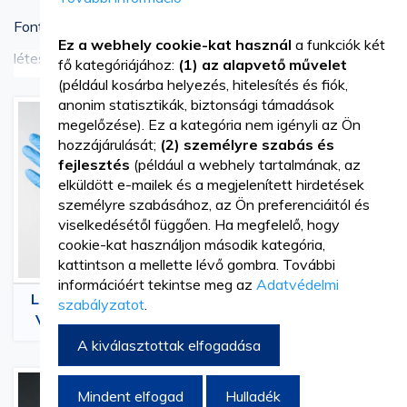
Fontos orvosi termékek az egészségügyi
Ez a webhely cookie-kat használ
a funkciók két
létesítményekben. Több mint 28 éves tapasztalattal a
További részletek
fő kategóriájához:
(1) az alapvető művelet
(például kosárba helyezés, hitelesítés és fiók,
Vetro Design széles választékot kínál sebészeti és
anonim statisztikák, biztonsági támadások
vizsgáló kesztyűkből különféle célokra és igényekre.
megelőzése). Ez a kategória nem igényli az Ön
hozzájárulását;
(2) személyre szabás és
Böngésszen alkategóriáink között, és válassza ki azokat a
fejlesztés
(például a webhely tartalmának, az
elküldött e-mailek és a megjelenített hirdetések
termékeket, amelyek megfelelnek az igényeinek:
személyre szabásához, az Ön preferenciáitól és
viselkedésétől függően. Ha megfelelő, hogy
Latex és nitril vizsgáló kesztyűk
cookie-kat használjon második kategória,
kattintson a mellette lévő gombra. További
Steril sebészeti kesztyűk
információért tekintse meg az
Adatvédelmi
Latex és Nitril Orvosi
Steril Műtéti Orvosi
szabályzatot
.
Vinil vizsgáló kesztyűk
Vizsgálati Kesztyűk
Kesztyűk
A kiválasztottak elfogadása
Most minden szükséges vizsgáló és sebészeti kesztyű
egy helyen elérhető. Termékeink szigorú minőségi
Mindent elfogad
Hulladék