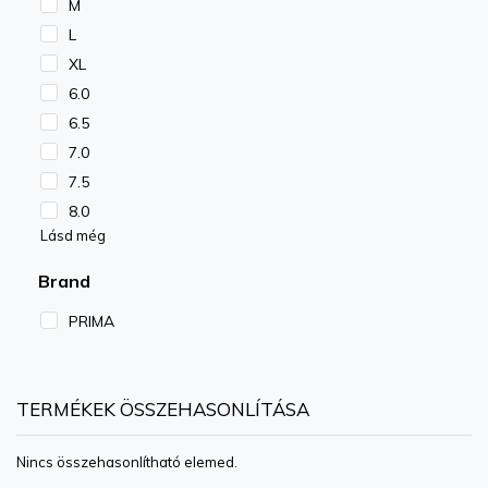
M
L
XL
6.0
6.5
7.0
7.5
8.0
Lásd még
Brand
PRIMA
TERMÉKEK ÖSSZEHASONLÍTÁSA
Nincs összehasonlítható elemed.