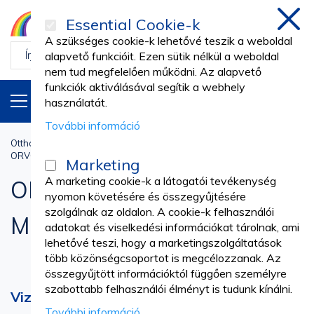
Essential Cookie-k
Bezá
A szükséges cookie-k lehetővé teszik a weboldal
alapvető funkcióit. Ezen sütik nélkül a weboldal
nem tud megfelelően működni. Az alapvető
funkciók aktiválásával segítik a webhely
TERMÉKEK
HU
használatát.
További információ
Otthon
Orvosi gyakorlat
ORVOSI VIZSGÁLATI ÉS MŰTÉTI KESZTYŰK
Marketing
A marketing cookie-k a látogatói tevékenység
ORVOSI VIZSGÁLATI ÉS
nyomon követésére és összegyűjtésére
szolgálnak az oldalon. A cookie-k felhasználói
MŰTÉTI KESZTYŰK
adatokat és viselkedési információkat tárolnak, ami
lehetővé teszi, hogy a marketingszolgáltatások
több közönségcsoportot is megcélozzanak. Az
összegyűjtött információktól függően személyre
szabottabb felhasználói élményt is tudunk kínálni.
Vizsgáló és sebészeti kesztyűk
További információ