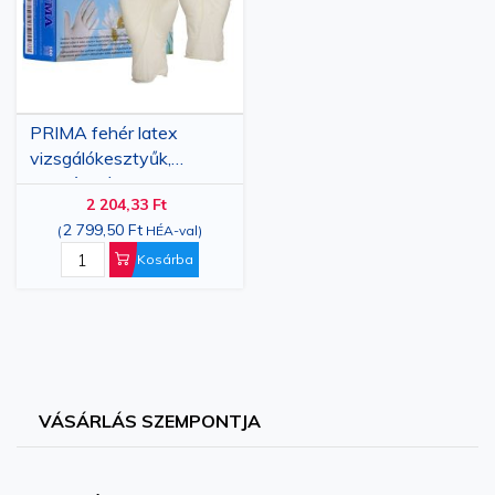
PRIMA fehér latex
vizsgálókesztyűk,
enyhén púderezett, S-XL
2 204,33 Ft
méretek, 100 darab
2 799,50 Ft
(
HÉA-val
)
Kosárba
VÁSÁRLÁS SZEMPONTJA