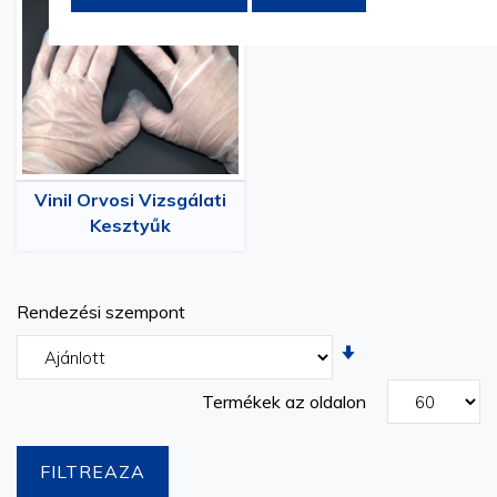
szabványoknak felelnek meg, versenyképes áron. 150€
feletti rendelések esetén ingyenes szállítást kínálunk, és
1-7 napos szállítást világszerte. Adjon le egy rendelést
most!
Vinil Orvosi Vizsgálati
Kesztyűk
Rendezési szempont
Növekvõ
irány
beállítása
Termékek az oldalon
FILTREAZA