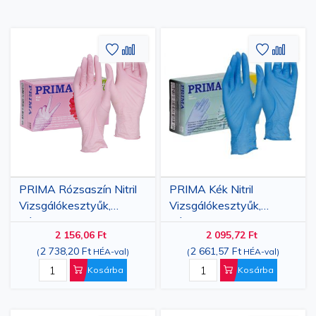
Hozzáadás
Hozzáadás
Hozzáa
Hozz
a
az
a
az
kívánságlistához
összehasonlításhoz
kívánsá
össze
PRIMA Rózsaszín Nitril
PRIMA Kék Nitril
Vizsgálókesztyűk,
Vizsgálókesztyűk,
Púdermentes, S-XL
Púdermentes, S-XL
2 156,06 Ft
2 095,72 Ft
Méretben, 100 Darab
Méretek, 100 Darab
2 738,20 Ft
2 661,57 Ft
(
HÉA-val
)
(
HÉA-val
)
Kosárba
Kosárba