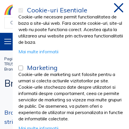
Cookie-uri Esentiale
inchi
Cookie-urile necesare permit functionalitatea de
baza a site-ului web. Fara aceste cookie-uri, site-ul
web nu poate functiona corect. Acestea ajuta la
utilizarea unui website prin activarea functionalitatii
PRODUSE
RO
de baza.
Mai multe informatii
Pagina principala
Medical cabinet
TRUSE PERFUZIE, BRANULE, MICROPERFUZOARE
Marketing
Branule si Microperfuzoare
Cookie-urile de marketing sunt folosite pentru a
Branule si Microperfuzoare
urmari si colecta actiunile vizitatorilor pe site.
Cookie-urile stocheaza date despre utilizatori si
informatii despre comportament, ceea ce permite
serviciilor de marketing sa vizeze mai multe grupuri
de public. De asemenea, va putem oferi o
Branule si Microperfuzoare - standarde
experienta de utilizator mai personalizata in functie
de informatiile colectate.
stricte de calitate, la preturi competitive.
Mai multe informatii