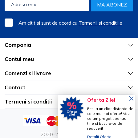
MA ABONEZ
Gasesti la Vetro Design garouri, capace si dopuri
pentru branula, adaptor si microperfuzoare
Am citit si sunt de acord cu
Termenii si conditiile
Compania
Contul meu
Comenzi si livrare
Contact
Oferta Zilei
Termeni si conditii
Esti la un click distanta de
cele mai noi oferte! Vezi
ce am pregatit pentru
tine si bucura-te de
reduceri!
2020-2026 Vetro Design
Detalii Oferta