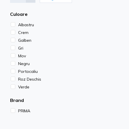
la diferite tipuri de tratamente.
Culoare
Branule, microperfuzoare si alte solutii pentru
Albastru
proceduri medicale controlate
Crem
Galben
Cum se aleg produsele potrivite din gama de branule,
Gri
microperfuzoare si accesorii?
Mov
Negru
Alegerea produselor tine cont de specificul procedurii,
Portocaliu
modul de administrare sau recoltare si cerintele de precizie
Roz Deschis
implicate. Gama disponibila permite selectarea solutiilor
Verde
adecvate pentru acces venos, perfuzare, recoltare si
Brand
fixarea dispozitivelor, in functie de nevoile fiecarei
PRIMA
interventii medicale.
Pentru completarea procedurilor, in magazinul nostru sunt