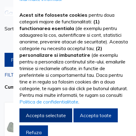
Vezi mai mult
Garouri medicale - solutii pentru acces
Acest site foloseste cookies
pentru doua
venos si administrare intravenoasa
categorii majore de functionalitati:
(1)
Se
functionarea esentiala
(de exemplu pentru
Sortare dupa
as
adaugarea la cos, autentificare si cont, statistici
In procedurile medicale cu administrare intravenoasa,
Produse pe pagina
anonime, prevenire atacuri de securitate). Aceasta
categorie nu necesita acceptul tau;
(2)
alegerea corecta a consumabilelor este esentiala pentru
personalizare si imbunatatire
(de exemplu
siguranta si eficienta tratamentelor. Branulele si
FILTREAZA
pentru a personaliza continutul site-ului, emailurile
trimise si reclamele afisate, in functie de
microperfuzoarele permit realizarea accesului venos si
FILTRARI CURENTE
preferintele si comportamentul tau. Daca pentru
administrarea controlata a solutiilor in mediile medicale si in
tine e in regula sa folosim cookies din a doua
24G
Sterge filtrele
Cumpara acum de la
categorie, te rugam sa dai click pe butonul alaturat.
ingrijirea la domiciliu.
Pentru mai multe informatii, te rugam sa consulti
Politica de confidentialitate
.
Branulele sunt folosite pentru acces venos temporar, iar
Adaugati
Adaugati
Adauga
Adau
Accepta selectate
Accepta toate
microperfuzoarele, inclusiv cele tip fluturasi, pentru
la
pentru
la
pent
Lista
comparare
Lista
comp
administrarea controlata a lichidelor intravenoase. In etapa
de
de
Refuza
Dorinte
Dorinte