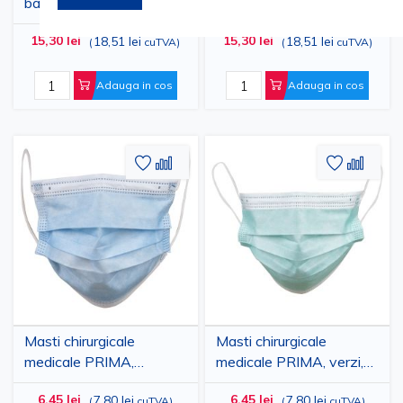
barba, PPSB, cu elastic,
pentru barba, PPSB, cu
de unica folosinta,
elastic, de unica
15,30 lei
15,30 lei
18,51 lei
18,51 lei
(
cuTVA
)
(
cuTVA
)
PRIMA, 100buc
folosinta, PRIMA,
100buc
Adauga in cos
Adauga in cos
Adaugati
Adaugati
Adauga
Adau
la
pentru
la
pent
Lista
comparare
Lista
comp
de
de
Dorinte
Dorinte
Masti chirurgicale
Masti chirurgicale
medicale PRIMA,
medicale PRIMA, verzi,
albastre, cu elastic, tip
cu elastic, tip IIR, 3
6,45 lei
6,45 lei
7,80 lei
7,80 lei
(
cuTVA
)
(
cuTVA
)