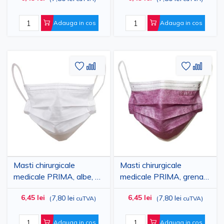
IIR, 3 straturi, 50 bucati
straturi, 50 bucati
Adauga in cos
Adauga in cos
Adaugati
Adaugati
Adauga
Adau
la
pentru
la
pent
Lista
comparare
Lista
comp
de
de
Dorinte
Dorinte
Masti chirurgicale
Masti chirurgicale
medicale PRIMA, albe, cu
medicale PRIMA, grena,
elastic, tip IIR, 3 straturi,
cu elastic, tip IIR, 3
6,45 lei
6,45 lei
7,80 lei
7,80 lei
(
cuTVA
)
(
cuTVA
)
50 bucati
straturi, 50 bucati
Adauga in cos
Adauga in cos