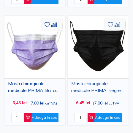
Adaugati
Adaugati
Adauga
Adau
la
pentru
la
pent
Lista
comparare
Lista
comp
de
de
Dorinte
Dorinte
Masti chirurgicale
Masti chirurgicale
medicale PRIMA, lila, cu
medicale PRIMA, negre,
elastic, tip IIR, 3 straturi,
cu elastic, tip IIR, 3
6,45 lei
6,45 lei
7,80 lei
7,80 lei
(
cuTVA
)
(
cuTVA
)
50 bucati
straturi, 50 bucati
Adauga in cos
Adauga in cos