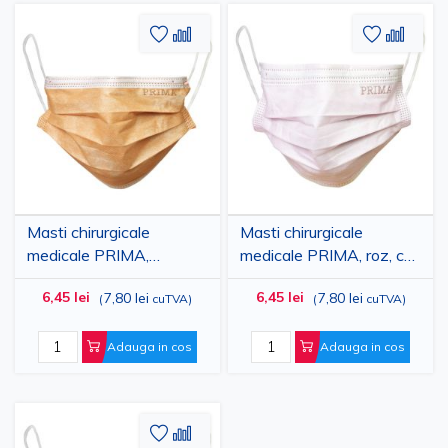
Adaugati
Adaugati
Adauga
Adau
la
pentru
la
pent
Lista
comparare
Lista
comp
de
de
Dorinte
Dorinte
Masti chirurgicale
Masti chirurgicale
medicale PRIMA,
medicale PRIMA, roz, cu
portocalii, cu elastic, tip
elastic, tip IIR, 3 straturi,
6,45 lei
6,45 lei
7,80 lei
7,80 lei
(
cuTVA
)
(
cuTVA
)
IIR, 3 straturi, 50 bucati
50 bucati
Adauga in cos
Adauga in cos
Adaugati
Adaugati