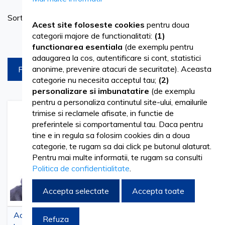
Se
Sortare dupa
as
Acest site foloseste cookies
pentru doua
categorii majore de functionalitati:
(1)
Produse pe pagina
functionarea esentiala
(de exemplu pentru
adaugarea la cos, autentificare si cont, statistici
anonime, prevenire atacuri de securitate). Aceasta
FILTREAZA
categorie nu necesita acceptul tau;
(2)
personalizare si imbunatatire
(de exemplu
pentru a personaliza continutul site-ului, emailurile
trimise si reclamele afisate, in functie de
Adaugati
Adaugati
Adauga
Adau
preferintele si comportamentul tau. Daca pentru
la
pentru
la
pent
Lista
comparare
Lista
comp
tine e in regula sa folosim cookies din a doua
de
de
categorie, te rugam sa dai click pe butonul alaturat.
Dorinte
Dorinte
Pentru mai multe informatii, te rugam sa consulti
Politica de confidentialitate
.
Accepta selectate
Accepta toate
Acoperitori albi pentru
Acoperitori albastri
Refuza