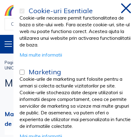
Cookie-uri Esentiale
inchi
Cookie-urile necesare permit functionalitatea de
baza a site-ului web. Fara aceste cookie-uri, site-ul
web nu poate functiona corect. Acestea ajuta la
utilizarea unui website prin activarea functionalitatii
PRODUSE
RO
de baza.
Mai multe informatii
Pagina principala
Igiena & Protectie
UNICA FOLOSINTA NETESUT - Igiena
Masti Medicale - Igiena
Marketing
Cookie-urile de marketing sunt folosite pentru a
Masti Medicale - Igiena
urmari si colecta actiunile vizitatorilor pe site.
Cookie-urile stocheaza date despre utilizatori si
informatii despre comportament, ceea ce permite
serviciilor de marketing sa vizeze mai multe grupuri
de public. De asemenea, va putem oferi o
Masti Medicale - Igiena - standarde stricte
experienta de utilizator mai personalizata in functie
de calitate, la prețuri competitive.
de informatiile colectate.
Vezi mai mult
Mai multe informatii