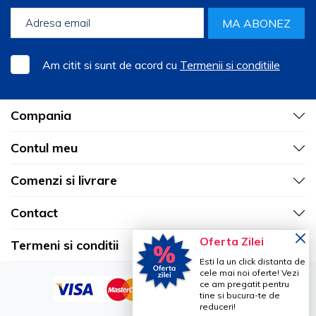
MA ABONEZ
Am citit si sunt de acord cu
Termenii si conditiile
Compania
Contul meu
Comenzi si livrare
Contact
Oferta Zilei
Termeni si conditii
Esti la un click distanta de
cele mai noi oferte! Vezi
ce am pregatit pentru
tine si bucura-te de
reduceri!