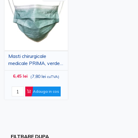
la
pentru
Lista
comparare
de
Dorinte
Masti chirurgicale
medicale PRIMA, verde
inchis, cu elastic, tip IIR, 3
6,45 lei
7,80 lei
(
cuTVA
)
straturi, 50 bucati
Adauga in cos
FILTRARE DUPA