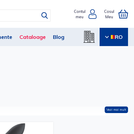
Contul
Cosul
meu
Meu
ente
Cataloage
Blog
RO
Vezi mai mult