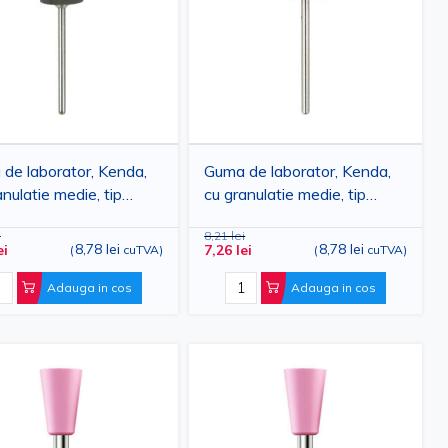
de laborator, Kenda,
Guma de laborator, Kenda,
anulatie medie, tip
cu granulatie medie, tip
ra mare
flacara mica
i
8,21 lei
8,78 lei
8,78 lei
ei
7,26 lei
(
cuTVA
)
(
cuTVA
)
Adauga in cos
Adauga in cos