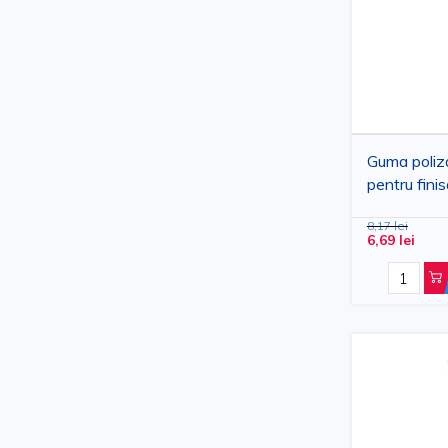
Guma poliz
pentru finisa
diferite for
8,17 lei
6,69 lei