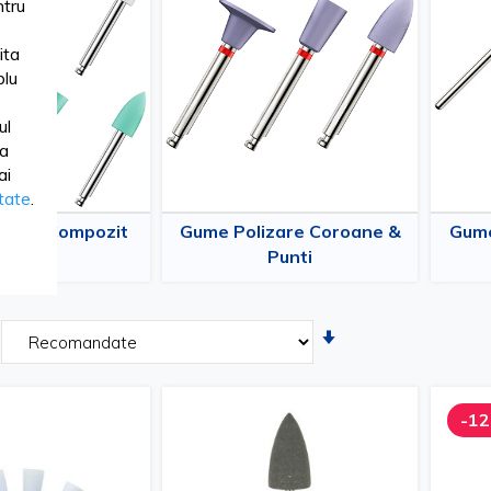
tru
ita
lu
ul
ua
ai
itate
.
izare Compozit
Gume Polizare Coroane &
Gume
Punti
Setati
ascendent
-1