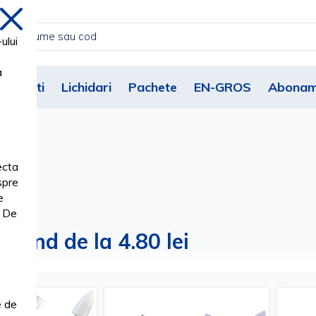
inchide
ului
a
Noutati
Lichidari
Pachete
EN-GROS
Abonam
ecta
spre
e
. De
pand de la 4.80 lei
e de