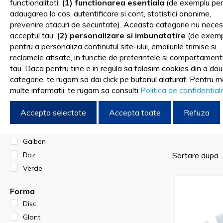
functionalitati:
(1) functionarea esentiala
(de exemplu pen
adaugarea la cos, autentificare si cont, statistici anonime,
prevenire atacuri de securitate). Aceasta categorie nu neces
Categorie
acceptul tau;
(2) personalizare si imbunatatire
(de exemp
Gume Polizare Compozit
pentru a personaliza continutul site-ului, emailurile trimise si
Gume Polizare Coroane & Punti
reclamele afisate, in functie de preferintele si comportament
Gume Polizare Laborator
tau. Daca pentru tine e in regula sa folosim cookies din a do
categorie, te rugam sa dai click pe butonul alaturat. Pentru m
Culoare
multe informatii, te rugam sa consulti
Politica de confidential
Albastru
Gume Pol
Accepta selectate
Accepta toate
Refuza
Bordo deschis
Bordo inchis
Galben
Sortare dupa
Roz
Verde
Forma
Disc
Glont