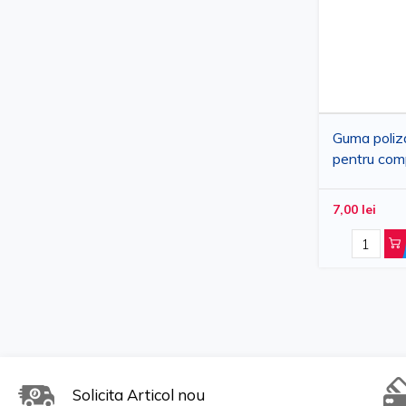
Guma poliz
pentru com
microumplut
galbena/alb
7,00 lei
mica/medie
Solicita Articol nou