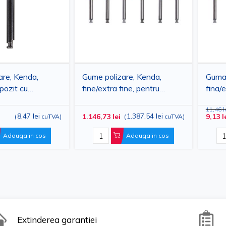
are, Kenda,
Gume polizare, Kenda,
Guma 
pozit cu
fine/extra fine, pentru
fina/e
ura, fina
coroane si punti, diverse
coroa
11,46 l
astra, cupa
forme, 100 bucati
form
8,47 lei
1.387,54 lei
1.146,73 lei
9,13 l
(
cuTVA
)
(
cuTVA
)
Adauga in cos
Adauga in cos
Extinderea garantiei