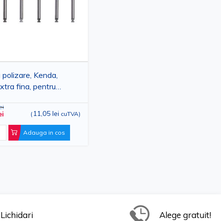
polizare, Kenda,
xtra fina, pentru
ne si punti, diverse
ei
e
11,05 lei
ei
(
cuTVA
)
Adauga in cos
Lichidari
Alege gratuit!