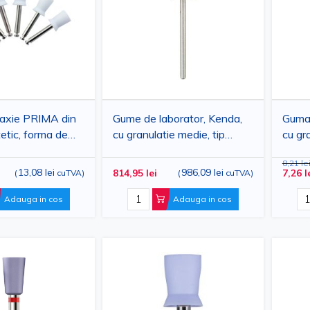
laxie PRIMA din
Gume de laborator, Kenda,
Guma 
tetic, forma de
cu granulatie medie, tip
cu gr
be, 10buc
flacara mica, 100 bucati
flaca
8,21 le
13,08 lei
986,09 lei
814,95 lei
7,26 l
(
cuTVA
)
(
cuTVA
)
Adauga in cos
Adauga in cos