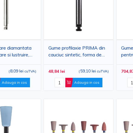
are diamantata
Gume profilaxie PRIMA din
Gume 
re si lustruire,
cauciuc sintetic, forma de
pentr
me, violet
cupa, M, albe, 100buc
abraz
mediu
8,09 lei
59,10 lei
48,84 lei
704,87
(
cuTVA
)
(
cuTVA
)
ultraf
bucat
Adauga in cos
Adauga in cos