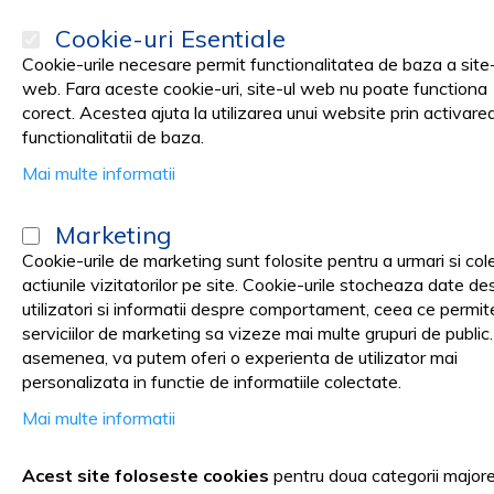
Cookie-uri Esentiale
Cookie-urile necesare permit functionalitatea de baza a site-
web. Fara aceste cookie-uri, site-ul web nu poate functiona
corect. Acestea ajuta la utilizarea unui website prin activare
PRODUSE
Promotii
functionalitatii de baza.
Mai multe informatii
Pagina principala
Stomatologie Cabinet
GUME POLIZARE
Marketing
GUME POLIZARE
Cookie-urile de marketing sunt folosite pentru a urmari si col
actiunile vizitatorilor pe site. Cookie-urile stocheaza date de
utilizatori si informatii despre comportament, ceea ce permit
serviciilor de marketing sa vizeze mai multe grupuri de public
asemenea, va putem oferi o experienta de utilizator mai
GUME POLIZARE - preturi ince
personalizata in functie de informatiile colectate.
Mai multe informatii
FILTRARE DUPA
Acest site foloseste cookies
pentru doua categorii major