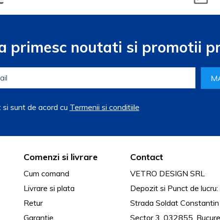
a primesc noutati si promotii pr
M
t si sunt de acord cu
Termenii si conditiile
Comenzi si livrare
Contact
Cum comand
VETRO DESIGN SRL
Livrare si plata
Depozit si Punct de lucru:
Retur
Strada Soldat Constantin
Garantie
Sector 3, 032855, Bucure