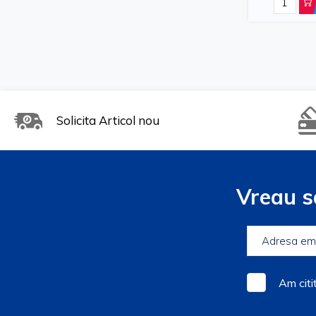
Solicita Articol nou
Vreau s
Am citi