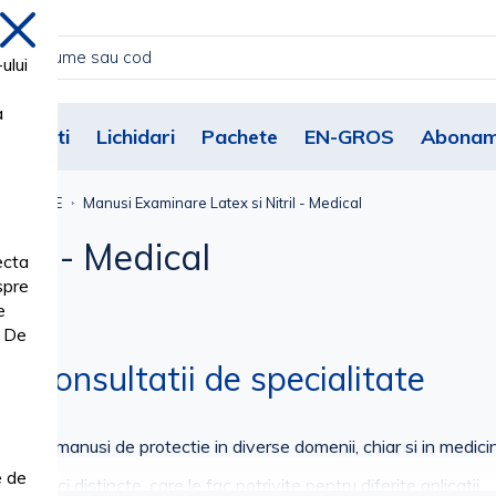
inchide
ului
a
Noutati
Lichidari
Pachete
EN-GROS
Abonam
URGICALE
Manusi Examinare Latex si Nitril - Medical
ril - Medical
ecta
spre
e
. De
ru consultatii de specialitate
 tipuri de manusi de protectie in diverse domenii, chiar si in med
e de
eristici distincte, care le fac potrivite pentru diferite aplicatii.