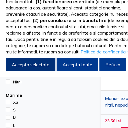
functionalitati:
(1) functionarea esentiala
(de exemplu pen
adaugarea la cos, autentificare si cont, statistici anonime,
De exemplu, manusile de nitril nepudrate pot fi purtate in timp
Sortare dupa
FILTRARE DUPA
prevenire atacuri de securitate). Aceasta categorie nu neces
complexa. Totodata, manusile de examinare din nitril sunt folos
acceptul tau;
(2) personalizare si imbunatatire
(de exemp
pentru a personaliza continutul site-ului, emailurile trimise si
Culoare
reclamele afisate, in functie de preferintele si comportament
Alb
tau. Daca pentru tine e in regula sa folosim cookies din a do
Manusile de latex – confortabile si usor
categorie, te rugam sa dai click pe butonul alaturat. Pentru m
Albastru
multe informatii, te rugam sa consulti
Politica de confidential
Manusile de latex colorate sunt fabricate din material natural 
Negru
Roz Deschis
ofera o sensibilitate tactila excelenta, ceea ce le face ideale p
Accepta selectate
Accepta toate
Refuza
Material
In spitale si in cabinetele stomatologice, manusile de latex n
Nitril
pacientului, cat si a personalului medical. Elasticitatea manus
Marime
Manusi exa
Indiferent de specialitatea in care activezi, cu siguranta manus
XS
nitril, nep
S
a selecta dintr-o gama variata de articole, inclusiv materiale
marimi S-X
M
23,56 lei
L