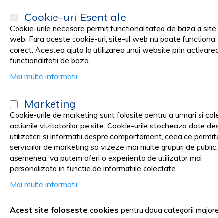
Cookie-uri Esentiale
Cookie-urile necesare permit functionalitatea de baza a site-
web. Fara aceste cookie-uri, site-ul web nu poate functiona
corect. Acestea ajuta la utilizarea unui website prin activare
PRODUSE
Promotii
functionalitatii de baza.
Mai multe informatii
Pagina principala
Medical cabinet
MANUSI EXAMINARE SI CHIR
Marketing
Manusi Examinare Latex si Nit
Cookie-urile de marketing sunt folosite pentru a urmari si col
actiunile vizitatorilor pe site. Cookie-urile stocheaza date de
utilizatori si informatii despre comportament, ceea ce permit
serviciilor de marketing sa vizeze mai multe grupuri de public
asemenea, va putem oferi o experienta de utilizator mai
Manusi de nitril – potrivite pent
personalizata in functie de informatiile colectate.
Mai multe informatii
Manusile de latex si nitril sunt doua dintre cele mai utilizate
Acest site foloseste cookies
pentru doua categorii major
impotriva contaminarii si substantelor periculoase, ele au caract