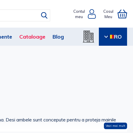
Contul
Cosul
meu
Meu
ente
Cataloage
Blog
RO
icina. Desi ambele sunt concepute pentru a proteja mainile
Vezi mai mult