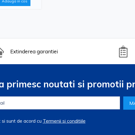
Adauga in cos
Extinderea garantiei
a primesc noutati si promotii pr
M
t si sunt de acord cu
Termenii si conditiile