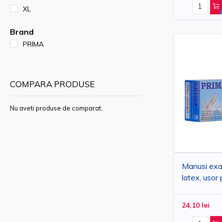
Manusi Examinare Latex si Nitril
XL
Brand
PRIMA
COMPARA PRODUSE
Nu aveti produse de comparat.
Manusi exa
latex, usor
marimi S-X
24,10 lei