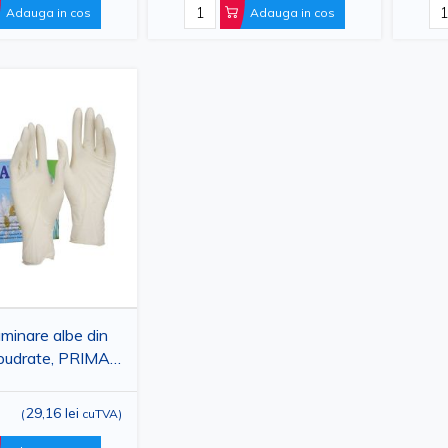
 - Medical - standarde stricte de 
Adauga in cos
Adauga in cos
minare albe din
 pudrate, PRIMA,
L, 100 bucati
29,16 lei
(
cuTVA
)