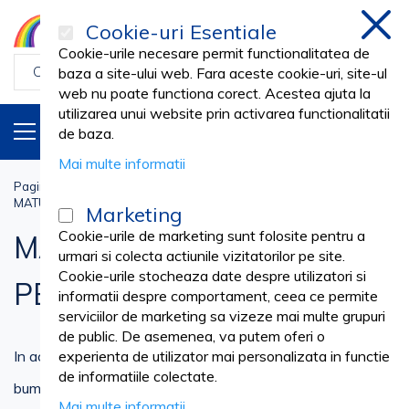
Cookie-uri Esentiale
inchi
Cookie-urile necesare permit functionalitatea de
baza a site-ului web. Fara aceste cookie-uri, site-ul
web nu poate functiona corect. Acestea ajuta la
utilizarea unui website prin activarea functionalitatii
PRODUSE
RO
de baza.
Mai multe informatii
Pagina principala
Curatenie si Menaj
MATURI, MOPURI, FARASE, PERII
Marketing
Cookie-urile de marketing sunt folosite pentru a
MATURI, MOPURI, FARASE,
urmari si colecta actiunile vizitatorilor pe site.
Cookie-urile stocheaza date despre utilizatori si
PERII
informatii despre comportament, ceea ce permite
serviciilor de marketing sa vizeze mai multe grupuri
de public. De asemenea, va putem oferi o
In aceasta categorie gasiti o gama variata de mopuri din
experienta de utilizator mai personalizata in functie
de informatiile colectate.
bumbac si din microfibra, maturi, ligheane si farase din
Mai multe informatii