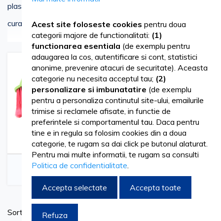
plastic, disponibile in diferite culori si dimensiuni pentru o
curatenie ideala!
Acest site foloseste cookies
pentru doua
Vezi mai mult
categorii majore de functionalitati:
(1)
Coada metalica pentru mop este foarte rezistenta si
functionarea esentiala
(de exemplu pentru
adaugarea la cos, autentificare si cont, statistici
usor de manevrat. Se ataseaza cu usurinta oricarui
anonime, prevenire atacuri de securitate). Aceasta
categorie nu necesita acceptul tau;
(2)
tip de mop, prin infiletare si are o greutate redusa.
personalizare si imbunatatire
(de exemplu
pentru a personaliza continutul site-ului, emailurile
Faras din plastic disponibil in varianta cu sau fara
trimise si reclamele afisate, in functie de
cauciuc, foarte rezistent, si cu o greutate optima
preferintele si comportamentul tau. Daca pentru
tine e in regula sa folosim cookies din a doua
pentru colectarea prafului si deseurilor fara obosirea
categorie, te rugam sa dai click pe butonul alaturat.
Pentru mai multe informatii, te rugam sa consulti
bratelor.
Maturi Plastic
Mopuri
Politica de confidentialitate
.
Lighean Rotund din plastic, foarte rezistent, cu un
Accepta selectate
Accepta toate
design functional si practic, din material usor. Poate fi
Se
utilizat pentru spalarea hainelor, clatitul vaselor,
Sortare dupa
Refuza
as