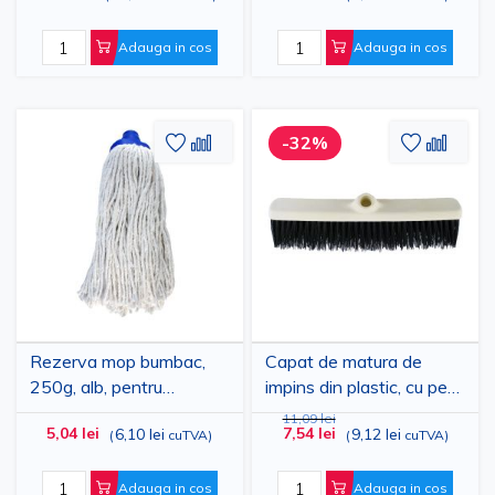
Adauga in cos
Adauga in cos
Adaugati
Adaugati
Adauga
Adau
-32%
la
pentru
la
pent
Lista
comparare
Lista
comp
de
de
Dorinte
Dorinte
Rezerva mop bumbac,
Capat de matura de
250g, alb, pentru
impins din plastic, cu peri
pardoseli
scurti, desi, 9x40cm
11,09 lei
5,04 lei
7,54 lei
6,10 lei
9,12 lei
(
cuTVA
)
(
cuTVA
)
Adauga in cos
Adauga in cos