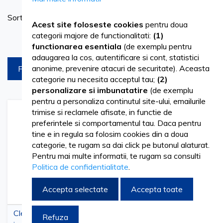
Se
Sortare dupa
as
Acest site foloseste cookies
pentru doua
categorii majore de functionalitati:
(1)
Produse pe pagina
functionarea esentiala
(de exemplu pentru
adaugarea la cos, autentificare si cont, statistici
anonime, prevenire atacuri de securitate). Aceasta
FILTREAZA
categorie nu necesita acceptul tau;
(2)
personalizare si imbunatatire
(de exemplu
pentru a personaliza continutul site-ului, emailurile
trimise si reclamele afisate, in functie de
Adaugati
Adaugati
Adauga
Adau
preferintele si comportamentul tau. Daca pentru
la
pentru
la
pent
Lista
comparare
Lista
comp
tine e in regula sa folosim cookies din a doua
de
de
categorie, te rugam sa dai click pe butonul alaturat.
Dorinte
Dorinte
Pentru mai multe informatii, te rugam sa consulti
Politica de confidentialitate
.
Accepta selectate
Accepta toate
Cleste perforator din
Rama diga dentara inox
Refuza