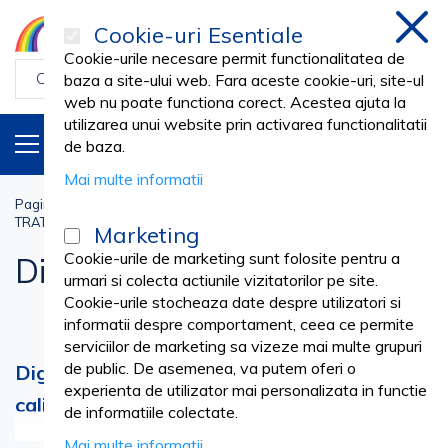
Cookie-uri Esentiale
inchi
Cookie-urile necesare permit functionalitatea de
baza a site-ului web. Fara aceste cookie-uri, site-ul
web nu poate functiona corect. Acestea ajuta la
utilizarea unui website prin activarea functionalitatii
PRODUSE
RO
de baza.
Mai multe informatii
Pagina principala
Stomatologie Cabinet
TRATAMENTE - RESTAURARI COROANE
Diga Dentara
Marketing
Cookie-urile de marketing sunt folosite pentru a
Diga Dentara
urmari si colecta actiunile vizitatorilor pe site.
Cookie-urile stocheaza date despre utilizatori si
informatii despre comportament, ceea ce permite
serviciilor de marketing sa vizeze mai multe grupuri
de public. De asemenea, va putem oferi o
Diga Dentara - standarde stricte de
experienta de utilizator mai personalizata in functie
calitate, la prețuri competitive.
de informatiile colectate.
Vezi mai mult
Mai multe informatii