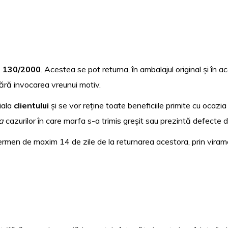
. 130/2000
. Acestea se pot returna, în ambalajul original și în 
 fără invocarea vreunui motiv.
iala
clientului
și se vor reține toate beneficiile primite cu ocazia 
a
cazurilor în care marfa s-a trimis greșit sau prezintă defecte 
termen de maxim 14 de zile de la returnarea acestora, prin viram