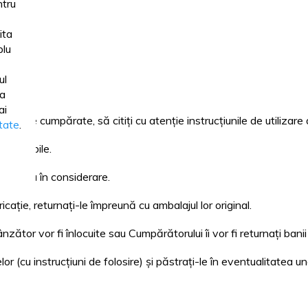
tru
ita
lu
ul
ua
ai
dusele cumpărate, să citiți cu atenție instrucțiunile de utilizare 
itate
.
te vizibile.
nu se iau în considerare.
ție, returnați-le împreună cu ambalajul lor original.
ător vor fi înlocuite sau Cumpărătorului îi vor fi returnați ban
lor (cu instrucțiuni de folosire) și păstrați-le în eventualitatea un