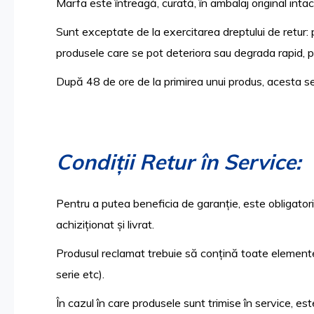
Marfa este întreagă, curată, în ambalaj original intact
Sunt exceptate de la exercitarea dreptului de retur: 
produsele care se pot deteriora sau degrada rapid, 
După 48 de ore de la primirea unui produs, acesta se
Condiții Retur în Service:
Pentru a putea beneficia de garanție, este obligatorie
achiziționat și livrat.
Produsul reclamat trebuie să conțină toate elementel
serie etc).
În cazul în care produsele sunt trimise în service, es