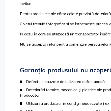
lovituri.
Pentru produsele ale căror colete prezintă deteriorări
Coletul trebuie fotografiat și se întocmește proces v
În cazul în care se utilizează un transportator însăr
NU
se acceptă retur pentru comenzile persoanelor ju
Garanția produsului nu acoperă
Defectele cauzate de utilizarea defectuoasă
Deteriorări termice, mecanice și plastice ale produ
Producător
Utilizarea produsului în condiții neadecvate ( ex