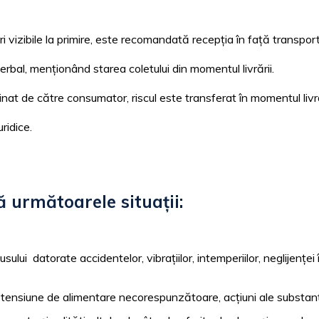
 vizibile la primire, este recomandată recepția în față transporta
erbal, menționând starea coletului din momentul livrării.
cinat de către consumator, riscul este transferat în momentul livr
ridice.
 următoarele situații:
sului datorate accidentelor, vibrațiilor, intemperiilor, neglijenței
. tensiune de alimentare necorespunzătoare, acțiuni ale substanț