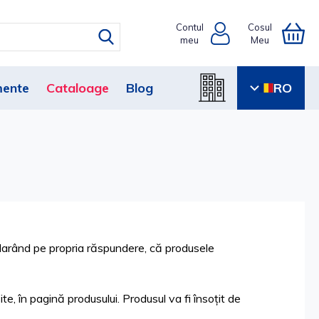
Contul
Cosul
meu
Meu
ente
Cataloage
Blog
RO
clarând pe propria răspundere, că produsele
e, în pagină produsului. Produsul va fi însoțit de