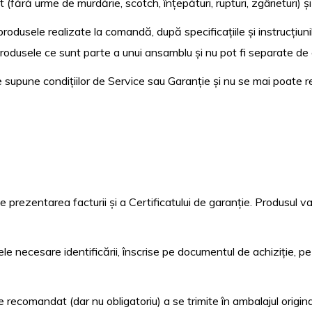
 (fără urme de murdărie, scotch, înțepături, rupturi, zgârieturi) și
produsele realizate la comandă, după specificațiile și instrucțiu
produsele ce sunt parte a unui ansamblu și nu pot fi separate d
 supune condițiilor de Service sau Garanție și nu se mai poate re
 prezentarea facturii și a Certificatului de garanție. Produsul va
e necesare identificării, înscrise pe documentul de achiziție, pe
te recomandat (dar nu obligatoriu) a se trimite în ambalajul origi