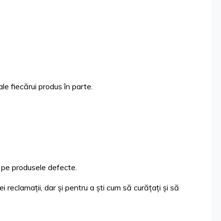
ale fiecărui produs în parte.
ii pe produsele defecte.
ei reclamații, dar și pentru a ști cum să curățați și să