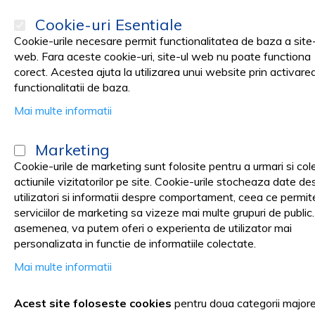
Cookie-uri Esentiale
Cookie-urile necesare permit functionalitatea de baza a site-
web. Fara aceste cookie-uri, site-ul web nu poate functiona
corect. Acestea ajuta la utilizarea unui website prin activare
PRODUSE
Promotii
functionalitatii de baza.
Mai multe informatii
Pagina principala
Garantie
Marketing
Garantie
Cookie-urile de marketing sunt folosite pentru a urmari si col
actiunile vizitatorilor pe site. Cookie-urile stocheaza date de
utilizatori si informatii despre comportament, ceea ce permit
serviciilor de marketing sa vizeze mai multe grupuri de public
asemenea, va putem oferi o experienta de utilizator mai
personalizata in functie de informatiile colectate.
Vetro Design asigură și garantează conformitatea pr
comercializate nu pun în pericol viață, sănătatea, s
Mai multe informatii
Produsele cumpărate prin intermediul site-ului benefi
Acest site foloseste cookies
pentru doua categorii major