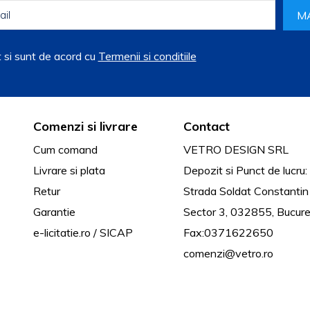
M
t si sunt de acord cu
Termenii si conditiile
Comenzi si livrare
Contact
Cum comand
VETRO DESIGN SRL
Livrare si plata
Depozit si Punct de lucru:
Retur
Strada Soldat Constantin
Garantie
Sector 3, 032855, Bucure
e-licitatie.ro / SICAP
Fax:
0371622650
comenzi@vetro.ro