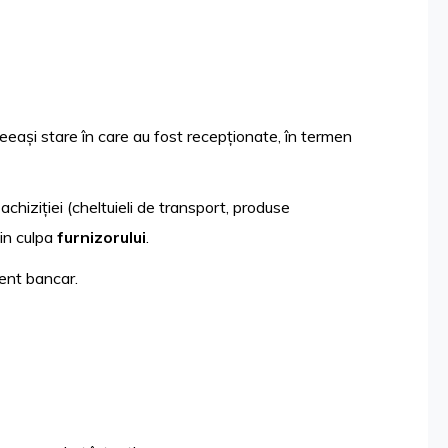
aceeași stare în care au fost recepționate, în termen
achiziției (cheltuieli de transport, produse
din culpa
furnizorului
.
ent bancar.