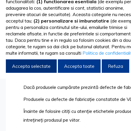
certificat de garanție.
functionalitati:
(1) functionarea esentiala
(de exemplu pen
adaugarea la cos, autentificare si cont, statistici anonime,
prevenire atacuri de securitate). Aceasta categorie nu neces
acceptul tau;
(2) personalizare si imbunatatire
(de exemp
pentru a personaliza continutul site-ului, emailurile trimise si
Reclamații
reclamele afisate, in functie de preferintele si comportament
tau. Daca pentru tine e in regula sa folosim cookies din a do
categorie, te rugam sa dai click pe butonul alaturat. Pentru m
Va rugăm ca înainte de folosire să verificați toate pro
multe informatii, te rugam sa consulti
Politica de confidential
Verificați produsele achiziționate de eventuale defec
Accepta selectate
Accepta toate
Refuza
Reclamațiile primite după ce produsul a fost folosit 
Dacă produsele cumpărate prezintă defecte de fabrica
Produsele cu defecte de fabricație constatate de Vânz
Înainte de folosire citiți cu atenție etichetele produse
intrețineți produsul pe viitor.