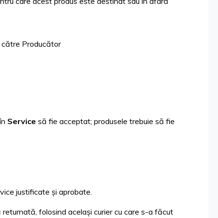
 pentru care acest produs este destinat sau în afară
e către Producător
 în
Service
să fie acceptat; produsele trebuie să fie
ice justificate și aprobate.
returnată, folosind același curier cu care s-a făcut