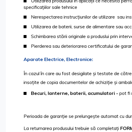
Utilizarea produsului în aplicații ce necesită per
specificațiilor sale tehnice
Nerespectarea instrucțiunilor de utilizare sau in
Utilizarea de baterii, surse de alimentare sau a
Schimbarea stării originale a produslui prin inter
Pierderea sau deteriorarea certificatului de gara
Aparate Electrice, Electronice:
În cazul în care au fost desigilate și testate de către
insoțite de copia documentelor de achiziție și ambalaj
Becuri, lanterne, baterii, acumulatori -
pot fi
Perioada de garanție se prelungește automat cu durata
La returnarea produsului trebuie să completați
FOR