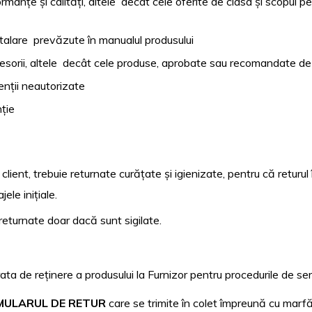
formanțe și calități, altele decât cele oferite de clasa și scopul
stalare prevăzute în manualul produsului
ccesorii, altele decât cele produse, aprobate sau recomandate d
venții neautorizate
nție
 client, trebuie returnate curățate și igienizate, pentru că returul
ele inițiale.
 returnate doar dacă sunt sigilate.
 de reținere a produsului la Furnizor pentru procedurile de serv
MULARUL DE RETUR
care se trimite în colet împreună cu marfă 