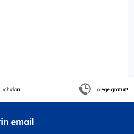
Lichidari
Alege gratuit!
in email