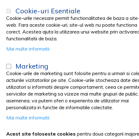
Cookie-uri Esentiale
Cookie-urile necesare permit functionalitatea de baza a site-
web. Fara aceste cookie-uri, site-ul web nu poate functiona
corect. Acestea ajuta la utilizarea unui website prin activare
PRODUSE
Promotii
functionalitatii de baza.
Mai multe informatii
Pagina principala
Stomatologie Cabinet
INSTRUMENTAR, CUTII 
Marketing
Elevatoare
Cookie-urile de marketing sunt folosite pentru a urmari si col
actiunile vizitatorilor pe site. Cookie-urile stocheaza date de
utilizatori si informatii despre comportament, ceea ce permit
serviciilor de marketing sa vizeze mai multe grupuri de public
asemenea, va putem oferi o experienta de utilizator mai
Elevatoare dentare – precizie și 
personalizata in functie de informatiile colectate.
Mai multe informatii
Elevatoarele dentare sunt instrumente esențiale în chirurgia o
Acest site foloseste cookies
pentru doua categorii major
pentru a oferi precizie și control, fiecare elevator dentar este 