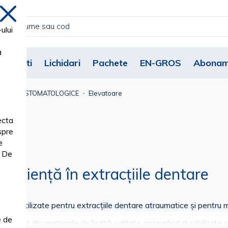
inchide
ului
a
Noutati
Lichidari
Pachete
EN-GROS
Abonam
& SETURI STOMATOLOGICE
Elevatoare
ecta
spre
e
. De
eficiență în extracțiile dentare
rală, utilizate pentru extracțiile dentare atraumatice și pentru 
e de
fabricat din materiale de înaltă calitate, asigurând durabilitate și