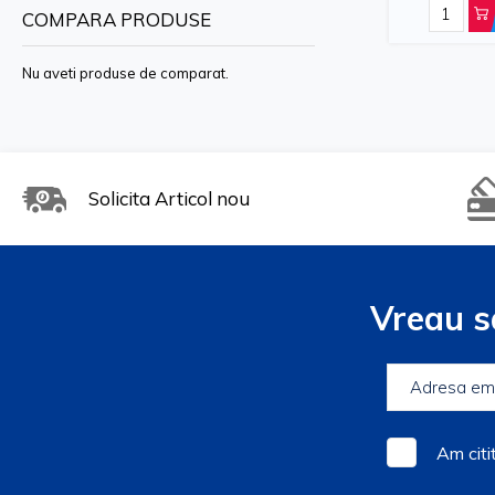
COMPARA PRODUSE
Elevatoare - standarde stricte d
Nu aveti produse de comparat.
Solicita Articol nou
Vreau s
Am citi