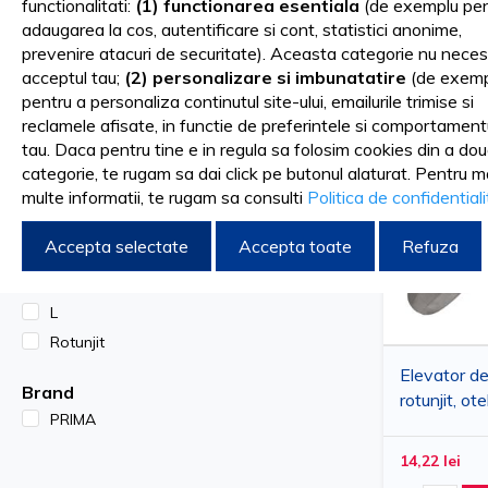
functionalitati:
(1) functionarea esentiala
(de exemplu pen
complexe, alegerea unui elevator pentru stomatologie adecvat 
adaugarea la cos, autentificare si cont, statistici anonime,
Sortare dupa
FILTRARE DUPA
prevenire atacuri de securitate). Aceasta categorie nu neces
Disponibile în diverse forme și dimensiuni, elevatoarele denta
acceptul tau;
(2) personalizare si imbunatatire
(de exemp
pentru a personaliza continutul site-ului, emailurile trimise si
speciale permit o manipulare eficientă a rădăcinilor și reduc r
Forma
reclamele afisate, in functie de preferintele si comportament
Ascutit
tau. Daca pentru tine e in regula sa folosim cookies din a do
experiența pacientului. Pentru a completa setul tău de
produ
categorie, te rugam sa dai click pe butonul alaturat. Pentru m
Rotunjit
administrarea anestezicului,
freze dentare
, necesare pentru
multe informatii, te rugam sa consulti
Politica de confidential
Marime
trebuie să lipsească nici
consumabilele stomatologice
sau
ma
Accepta selectate
Accepta toate
Refuza
Ascutit
M
Elevatorul stomatologic - importanța me
L
Rotunjit
În plus, menținerea unui protocol strict de igienă este esenția
Elevator de
Brand
dispoziție și
articole de profilaxie
, dar și pe cele necesare p
rotunjit, ote
PRIMA
PRIMA, L
efectua extracții eficiente, sigure și precise!
14,22 lei