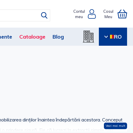
Contul
Cosul
meu
Meu
ente
Cataloage
Blog
RO
mobilizarea dinților înaintea îndepărtării acestora. Conceput
Vezi mai mult
 o prindere sigură. Fie că lucrezi la extracții simple sau