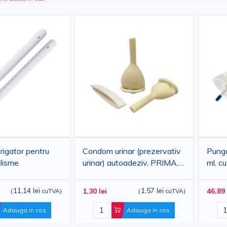
irigator pentru
Condom urinar (prezervativ
Punga
clisme
urinar) autoadeziv, PRIMA,
ml, c
diverse marimi
steril
11,14 lei
1,57 lei
1,30 lei
46,89 
(
cuTVA
)
(
cuTVA
)
Adauga in cos
Adauga in cos