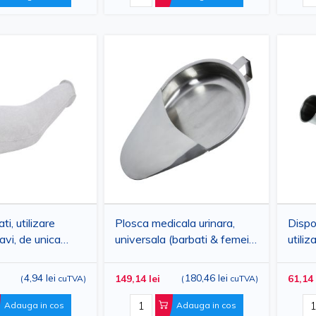
ti, utilizare
Plosca medicala urinara,
Dispoz
avi, de unica
universala (barbati & femei),
utiliz
rton, 1 litru,
pentru bolnavi la pat, fara
reutil
capac, reutilizabila, din inox,
1 lit
4,94 lei
180,46 lei
149,14 lei
61,14 
(
cuTVA
)
(
cuTVA
)
2 litri, PRIMA
Adauga in cos
Adauga in cos