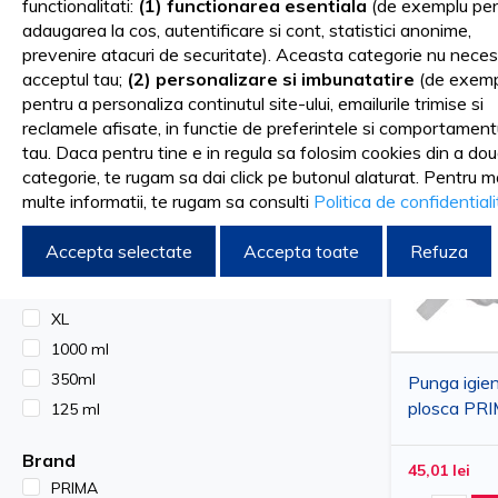
functionalitati:
(1) functionarea esentiala
(de exemplu pen
sanatate. Folosindu-se acest produs, se pot identifica infectii 
adaugarea la cos, autentificare si cont, statistici anonime,
Sortare dupa
FILTRARE DUPA
prevenire atacuri de securitate). Aceasta categorie nu neces
De asemenea, plosca urinara pentru barbati sau femei este folos
acceptul tau;
(2) personalizare si imbunatatire
(de exemp
pentru a personaliza continutul site-ului, emailurile trimise si
lichide excesive pentru a preveni acumularea lor in corp. Plos
Material
reclamele afisate, in functie de preferintele si comportament
Otel Inox
tau. Daca pentru tine e in regula sa folosim cookies din a do
mediu mai curat si mai sigur in timpul procedurii chirurgicale.
categorie, te rugam sa dai click pe butonul alaturat. Pentru m
Marime
multe informatii, te rugam sa consulti
Politica de confidential
S
Accepta selectate
Accepta toate
Refuza
M
Urinar barbati si urinar femei – instrum
L
XL
Pentru pacientii spitalizati sau cei cu mobilitate redusa, pung
1000 ml
plosca urinara pentru pat, fara a mai fi nevoite sa se deplase
350ml
Punga igien
plosca PRI
125 ml
nu doar ca este un dispozitiv usor de utilizat si confortabil, da
Brand
In cazul in care te afli in cautarea unor
articole pentru ingriji
45,01 lei
PRIMA