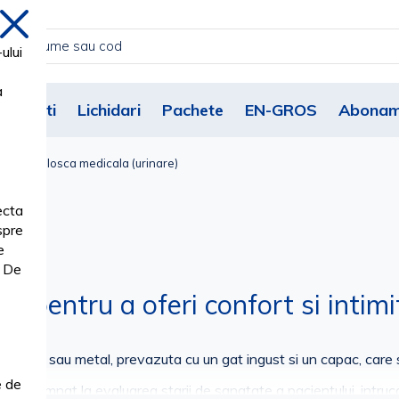
inchide
ului
a
Noutati
Lichidari
Pachete
EN-GROS
Abonam
ZATE
Plosca medicala (urinare)
ecta
spre
e
. De
at pentru a oferi confort si intim
plastic sau metal, prevazuta cu un gat ingust si un capac, care s
e de
rol insemnat la evaluarea starii de sanatate a pacientului, intru