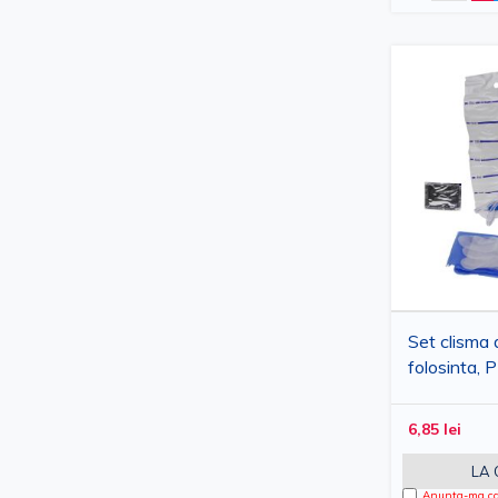
Set clisma 
folosinta,
6,85 lei
LA
Anunta-ma can