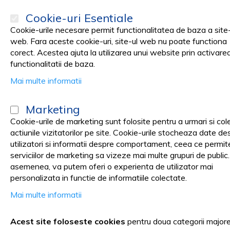
Cookie-uri Esentiale
Cookie-urile necesare permit functionalitatea de baza a site-
web. Fara aceste cookie-uri, site-ul web nu poate functiona
corect. Acestea ajuta la utilizarea unui website prin activare
PRODUSE
Promotii
functionalitatii de baza.
Mai multe informatii
Pagina principala
Medical cabinet
INGRIJIRE PERSOANE IMOBILI
Marketing
Plosca medicala (urinare)
Cookie-urile de marketing sunt folosite pentru a urmari si col
actiunile vizitatorilor pe site. Cookie-urile stocheaza date de
utilizatori si informatii despre comportament, ceea ce permit
serviciilor de marketing sa vizeze mai multe grupuri de public
asemenea, va putem oferi o experienta de utilizator mai
Plosca – dispozitivul special cre
personalizata in functie de informatiile colectate.
Mai multe informatii
Plosca medicala este un recipient, confectionat de regula din 
Acest site foloseste cookies
pentru doua categorii major
sau alte fluide corporale. Totodata, acest dispozitiv joaca un 