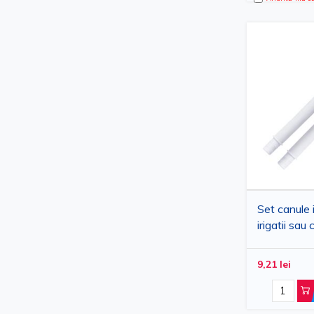
Set canule 
irigatii sau 
9,21 lei