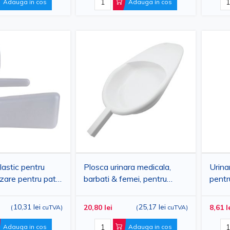
Adauga in cos
Adauga in cos
lastic pentru
Plosca urinara medicala,
Urinar
lizare pentru pat,
barbati & femei, pentru
pentru
, alb, 1000 ml
bolnavi, fara capac,
PRI
reutilizabila, din plastic, 2 litri,
10,31 lei
25,17 lei
20,80 lei
8,61 l
(
cuTVA
)
(
cuTVA
)
PRIMA
Adauga in cos
Adauga in cos