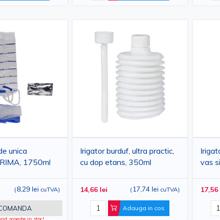
de unica
Irigator burduf, ultra practic,
Irigat
 PRIMA, 1750ml
cu dop etans, 350ml
vas s
1000
8,29 lei
17,74 lei
14,66 lei
17,56 
(
cuTVA
)
(
cuTVA
)
 COMANDA
Adauga in cos
d soseste in stoc!