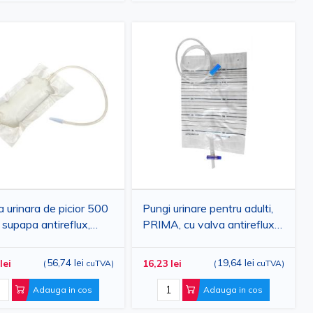
 urinara de picior 500
Pungi urinare pentru adulti,
u supapa antireflux,
PRIMA, cu valva antireflux,
a, 10 bucati
2000 ml, 10 bucati
56,74 lei
19,64 lei
lei
16,23 lei
(
cuTVA
)
(
cuTVA
)
Adauga in cos
Adauga in cos