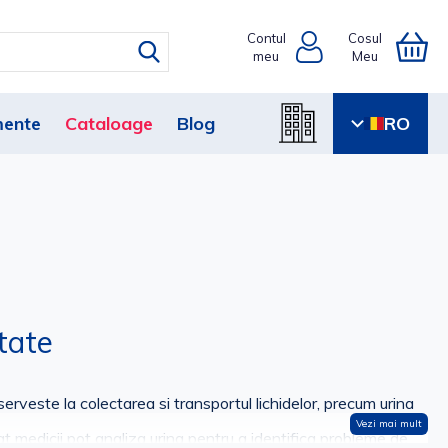
Contul
Cosul
meu
Meu
ente
Cataloage
Blog
RO
itate
erveste la colectarea si transportul lichidelor, precum urina
Vezi mai mult
cat medicii pot analiza urina pentru a identifica probleme de