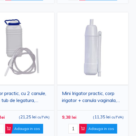
or practic, cu 2 canule,
Mini Irigator practic, corp
i tub de legatura,
irigator + canula vaginala,
ml
125ml
21,25 lei
11,35 lei
lei
9,38 lei
(
cuTVA
)
(
cuTVA
)
Adauga in cos
Adauga in cos