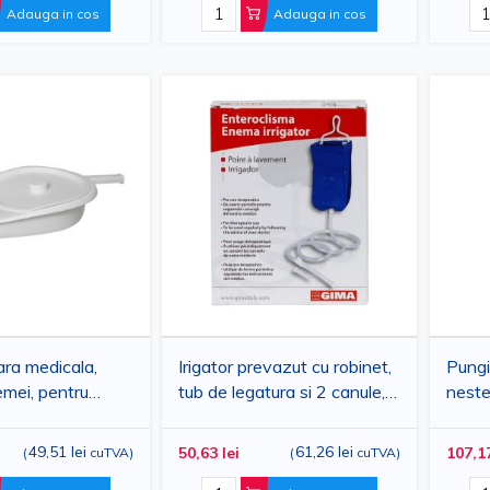
evoie.
Adauga in cos
Adauga in cos
cte de calitate, la prețuri compe
ara medicala,
Irigator prevazut cu robinet,
Pungi 
emei, pentru
tub de legatura si 2 canule,
neste
 capac,
2000ml
capac
 din plastic, 2 litri
bucat
49,51 lei
61,26 lei
50,63 lei
107,17
(
cuTVA
)
(
cuTVA
)