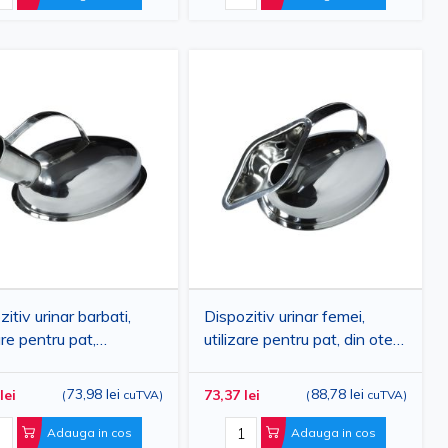
itiv urinar barbati,
Dispozitiv urinar femei,
are pentru pat,
utilizare pentru pat, din otel
izabil, din otel inoxidabil,
inoxidabil, 0.75 litri, PRIMA
ru, PRIMA
73,98 lei
88,78 lei
lei
73,37 lei
(
cuTVA
)
(
cuTVA
)
Adauga in cos
Adauga in cos