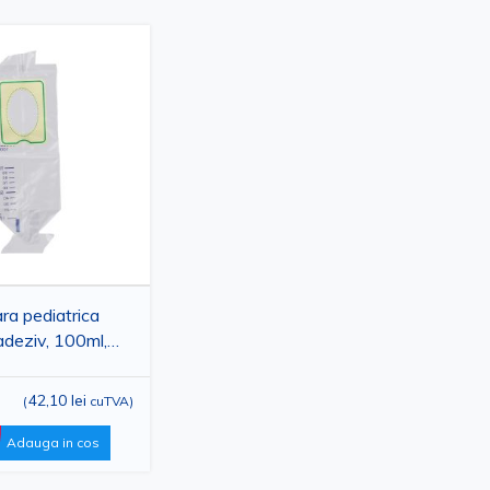
ra pediatrica
deziv, 100ml,
42,10 lei
(
cuTVA
)
Adauga in cos