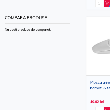
Acceseaza selectia de produse si opteaza pentru tot ce ai n
COMPARA PRODUSE
Ploscă, Urinar - standarde stri
Nu aveti produse de comparat.
Plosca urin
barbati & f
bolnavi, cu
reutilizabila,
40,92 lei