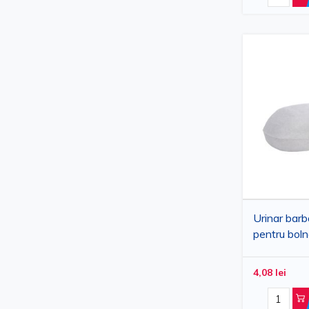
Urinar barba
pentru boln
folosinta, ca
PRIMA
4,08 lei