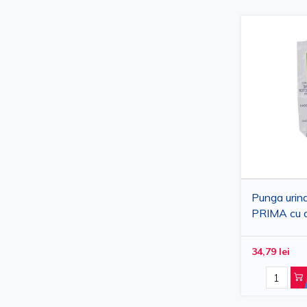
Punga urina
PRIMA cu a
100 bucati
34,79 lei