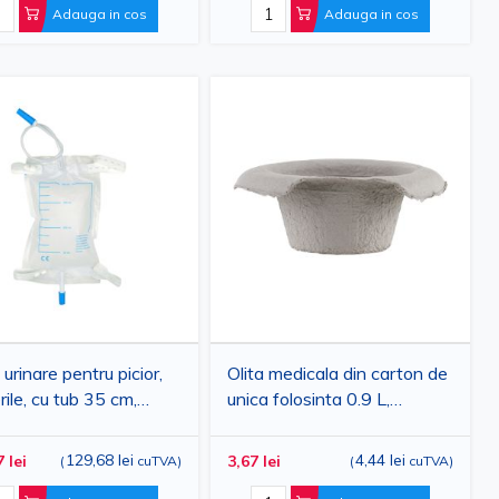
Adauga in cos
Adauga in cos
titive.
urinare pentru picior,
Olita medicala din carton de
rile, cu tub 35 cm,
unica folosinta 0.9 L,
itate 750 ml, set 30
impermeabila, gri, pentru
i
spitale si clinici
129,68 lei
4,44 lei
 lei
3,67 lei
(
cuTVA
)
(
cuTVA
)