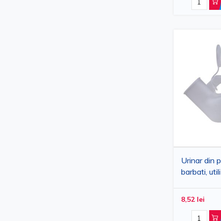
Urinar din p
barbati, uti
reutilizabil
8,52 lei