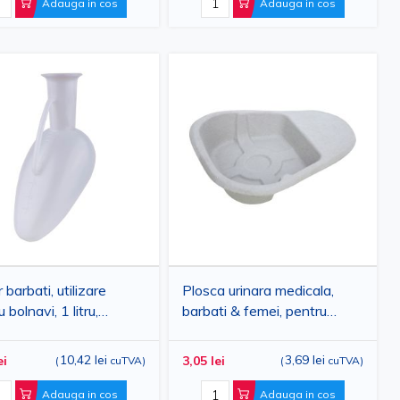
Adauga in cos
Adauga in cos
 barbati, utilizare
Plosca urinara medicala,
 bolnavi, 1 litru,
barbati & femei, pentru
MA
bolnavi, fara capac, de unica
folosinta, din carton, 1.7 litri,
10,42 lei
3,69 lei
ei
3,05 lei
(
cuTVA
)
(
cuTVA
)
PRIMA
Adauga in cos
Adauga in cos