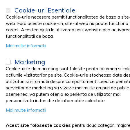
Cookie-uri Esentiale
Cookie-urile necesare permit functionalitatea de baza a site-
web. Fara aceste cookie-uri, site-ul web nu poate functiona
corect. Acestea ajuta la utilizarea unui website prin activare
PRODUSE
Promotii
functionalitatii de baza.
Mai multe informatii
Pagina principala
Medical cabinet
SUTURI CHIRURGICALE
Ins
Marketing
Instrumentar Medical & Chiru
Cookie-urile de marketing sunt folosite pentru a urmari si col
actiunile vizitatorilor pe site. Cookie-urile stocheaza date de
utilizatori si informatii despre comportament, ceea ce permit
serviciilor de marketing sa vizeze mai multe grupuri de public
asemenea, va putem oferi o experienta de utilizator mai
Instrumente chirurgicale pentru 
personalizata in functie de informatiile colectate.
Mai multe informatii
Instrumentarul este un aspect ce nu trebuie sa fie neglijat i
Acest site foloseste cookies
pentru doua categorii major
proceduri medicale si chirurgicale. De la bisturiuri si
suturi chir