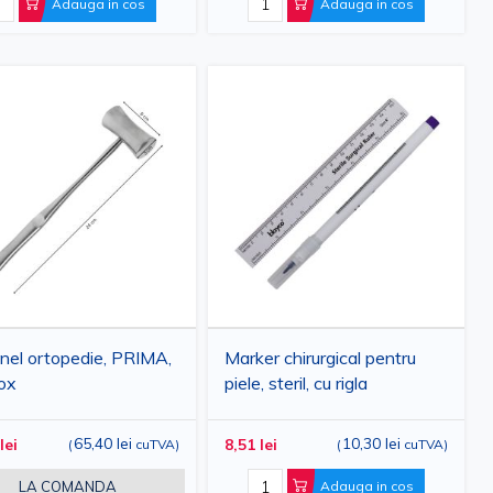
Adauga in cos
Adauga in cos
nel ortopedie, PRIMA,
Marker chirurgical pentru
nox
piele, steril, cu rigla
65,40 lei
10,30 lei
lei
8,51 lei
(
cuTVA
)
(
cuTVA
)
LA COMANDA
Adauga in cos