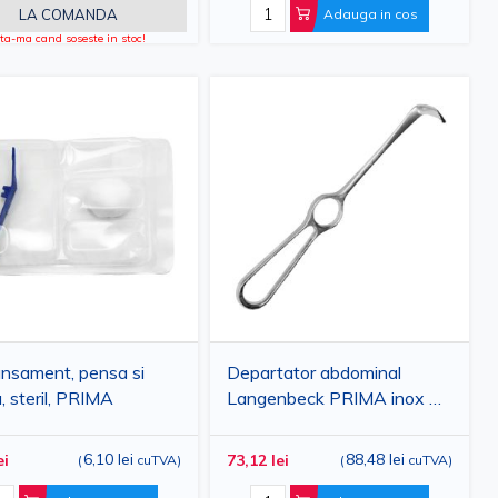
LA COMANDA
Adauga in cos
a-ma cand soseste in stoc!
, la prețuri competitive.
ansament, pensa si
Departator abdominal
a, steril, PRIMA
Langenbeck PRIMA inox 22
cm cu varf plat
6,10 lei
88,48 lei
ei
73,12 lei
(
cuTVA
)
(
cuTVA
)