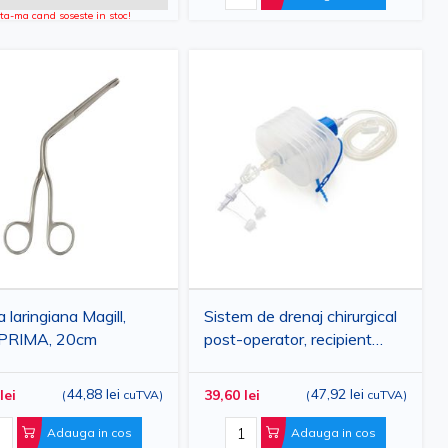
a-ma cand soseste in stoc!
 laringiana Magill,
Sistem de drenaj chirurgical
, PRIMA, 20cm
post-operator, recipient
200ml si tub de aspiratie
CH14
44,88 lei
47,92 lei
lei
39,60 lei
(
cuTVA
)
(
cuTVA
)
Adauga in cos
Adauga in cos