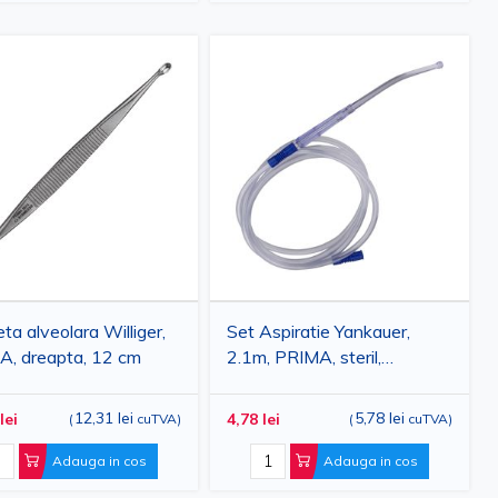
eta alveolara Williger,
Set Aspiratie Yankauer,
, dreapta, 12 cm
2.1m, PRIMA, steril,
transparent
12,31 lei
5,78 lei
lei
4,78 lei
(
cuTVA
)
(
cuTVA
)
Adauga in cos
Adauga in cos