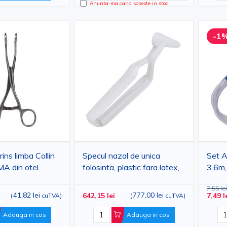
Anunta-ma cand soseste in stoc!
-1
ins limba Collin
Specul nazal de unica
Set A
A din otel
folosinta, plastic fara latex,
3.6m,
- Instrument
maner pentru examinare
7,55 le
ntru ORL,
ORL, set 48 bucati
41,82 lei
777,00 lei
642,15 lei
7,49 l
(
cuTVA
)
(
cuTVA
)
e si medicina
Adauga in cos
Adauga in cos