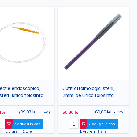
jectie endoscopica,
Cutit oftalmologic, steril,
teril, unica folosinta
2mm, de unica folosinta
99,03 lei
60,86 lei
lei
50,30 lei
(
cuTVA
)
(
cuTVA
)
Adauga in cos
Adauga in cos
Livrare in 2 zile
Livrare in 2 zile