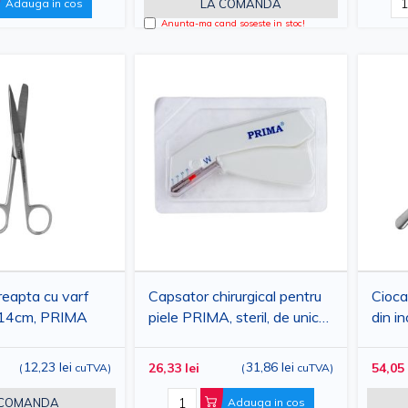
Adauga in cos
LA COMANDA
Anunta-ma cand soseste in stoc!
reapta cu varf
Capsator chirurgical pentru
Cioca
, 14cm, PRIMA
piele PRIMA, steril, de unica
din i
folosinta, 35 capse metalice
7.3 x 4.2 mm
12,23 lei
31,86 lei
26,33 lei
54,05 
(
cuTVA
)
(
cuTVA
)
 COMANDA
Adauga in cos