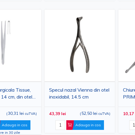
rgicala Tissue,
Specul nazal Vienna din otel
Chiur
, 14 cm, din otel
inoxidabil, 14.5 cm
PRIMA
30,31 lei
52,50 lei
43,39 lei
10,17 
(
cuTVA
)
(
cuTVA
)
Adauga in cos
Adauga in cos
re in 30 zile