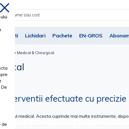
inchide
ului
a
Noutati
Lichidari
Pachete
EN-GROS
Abonam
trumentar Medical & Chirurgical
rgical
ecta
spre
e
. De
interventii efectuate cu precizie 
n domeniul medical. Acesta cuprinde mai multe instrumente, dispoz
e de
urgicale
, pana la dispozitive moderne, acestea sunt importante p