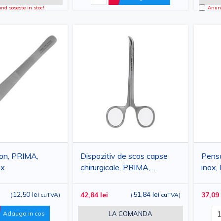
d soseste in stoc!
Anunt
on, PRIMA,
Dispozitiv de scos capse
Pensa
ox
chirurgicale, PRIMA,
inox
reutilizabil
12,50 lei
51,84 lei
42,84 lei
37,09 
(
cuTVA
)
(
cuTVA
)
Adauga in cos
LA COMANDA