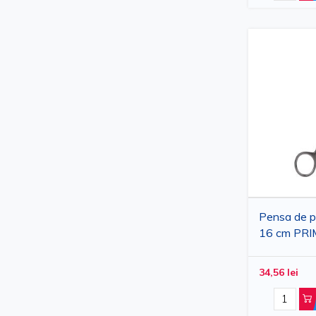
Pensa de pr
16 cm PRIM
inoxidabil 
medical pe
34,56 lei
stomatologi
generala