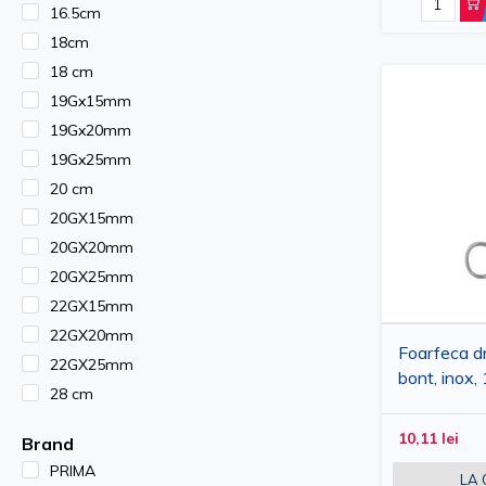
16.5cm
18cm
18 cm
19Gx15mm
19Gx20mm
19Gx25mm
20 cm
20GX15mm
20GX20mm
20GX25mm
22GX15mm
22GX20mm
Foarfeca d
22GX25mm
bont, inox
28 cm
10,11 lei
Brand
PRIMA
LA