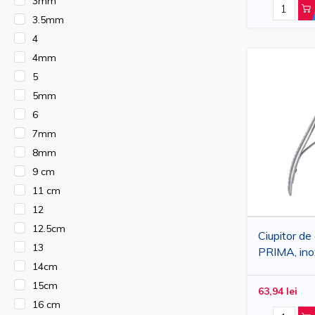
3mm
alcatuieste-ti trusa care te va ghida spre diagnostice si trat
3.5mm
4
Instrumentar Medical & Chirurgic
4mm
5
5mm
6
7mm
8mm
9 cm
11 cm
12
12.5cm
Ciupitor de
13
PRIMA, ino
14cm
15cm
63,94 lei
16 cm