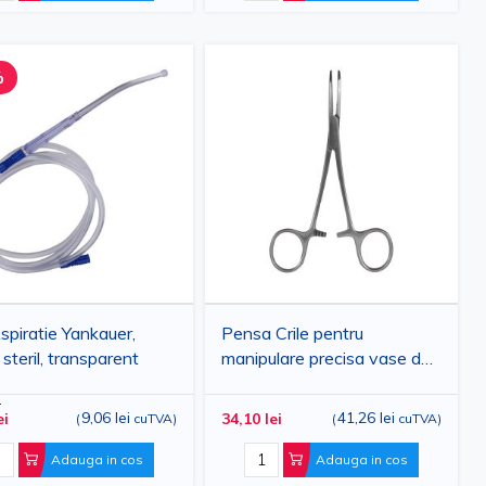
%
spiratie Yankauer,
Pensa Crile pentru
 steril, transparent
manipulare precisa vase de
sange, cu varf curbat, otel
i
inoxidabil, 14 cm
9,06 lei
41,26 lei
ei
34,10 lei
(
cuTVA
)
(
cuTVA
)
Adauga in cos
Adauga in cos