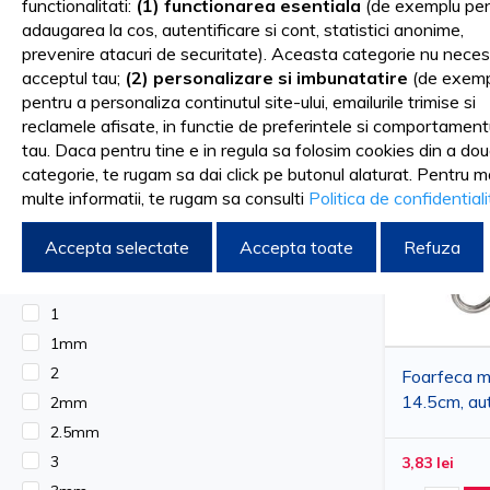
functionalitati:
(1) functionarea esentiala
(de exemplu pen
afectiuni si traume.
adaugarea la cos, autentificare si cont, statistici anonime,
Sortare dupa
FILTRARE DUPA
prevenire atacuri de securitate). Aceasta categorie nu neces
Toate aceste articole sunt special create pentru a oferi o prec
acceptul tau;
(2) personalizare si imbunatatire
(de exemp
pentru a personaliza continutul site-ului, emailurile trimise si
chirurgicale. De asemenea, instrumentarul medical trebuie sa 
Forma
reclamele afisate, in functie de preferintele si comportament
Drept
tau. Daca pentru tine e in regula sa folosim cookies din a do
ar putea duce la complicatii grave pentru pacienti, inclusiv inf
categorie, te rugam sa dai click pe butonul alaturat. Pentru m
Curb
multe informatii, te rugam sa consulti
Politica de confidential
Instrumente medicale ce permit chiar s
Marime
Accepta selectate
Accepta toate
Refuza
Curb
Progresele in domeniul instrumentarului medical au condus la d
Drept
1
dar care asigura si interventii minim invazive. Astfel, nu doar
1mm
Este cunoscut faptul ca multe dintre instrumente permit efectu
2
Foarfeca me
14.5cm, aut
2mm
tratament. De exemplu, pe baza tipului de leziune pe care o 
curbe, varf
2.5mm
PRIMA
Vetro.ro este locul in care gasesti articole de inalta calitat
3
3,83 lei