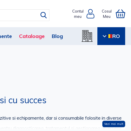
Contul
Cosul
meu
Meu
ente
Cataloage
Blog
RO
si cu succes
itive si echipamente, dar si consumabile folosite in diverse
Vezi mai mult
entru diagnosticarea, tratamentul si gestionarea diverselor