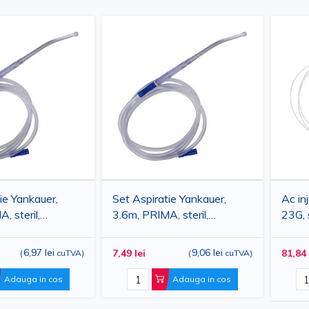
ie Yankauer,
Set Aspiratie Yankauer,
Ac in
, steril,
3.6m, PRIMA, steril,
23G, s
t
transparent
6,97 lei
9,06 lei
7,49 lei
81,84 
(
cuTVA
)
(
cuTVA
)
Adauga in cos
Adauga in cos