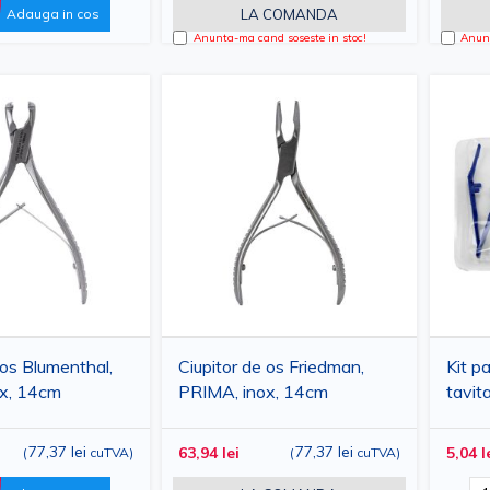
amente reusite.
Adauga in cos
LA COMANDA
Anunta-ma cand soseste in stoc!
Anunt
al - standarde stricte de calitate
 os Blumenthal,
Ciupitor de os Friedman,
Kit p
x, 14cm
PRIMA, inox, 14cm
tavit
77,37 lei
77,37 lei
63,94 lei
5,04 l
(
cuTVA
)
(
cuTVA
)