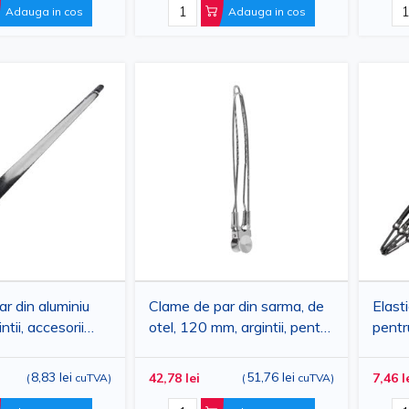
Adauga in cos
Adauga in cos
tandarde stricte de calitate, la 
r din aluminiu
Clame de par din sarma, de
Elast
tii, accesorii
otel, 120 mm, argintii, pentru
pentr
uri profesionale,
coafuri profesionale, 12
carlig
bucati
8,83 lei
51,76 lei
42,78 lei
7,46 l
(
cuTVA
)
(
cuTVA
)