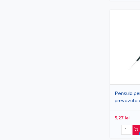
Pensula pen
prevazuta c
din nylon, 
6.50 cm
5,27 lei