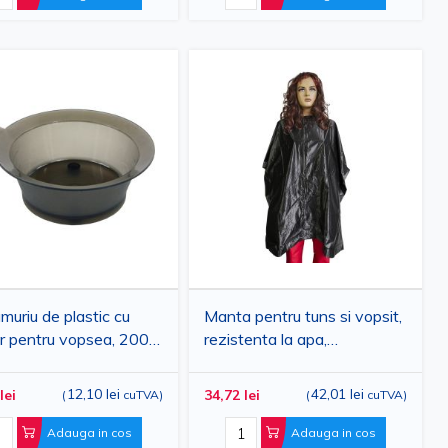
umuriu de plastic cu
Manta pentru tuns si vopsit,
 pentru vopsea, 200
rezistenta la apa,
110x140cm
12,10 lei
42,01 lei
lei
34,72 lei
(
cuTVA
)
(
cuTVA
)
Adauga in cos
Adauga in cos