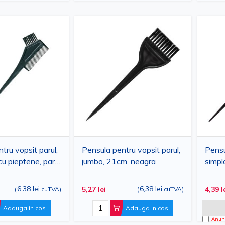
tru vopsit parul,
Pensula pentru vopsit parul,
Pensu
u pieptene, par
jumbo, 21cm, neagra
simpl
negru, 20 cm x
6,38 lei
6,38 lei
5,27 lei
4,39 l
(
cuTVA
)
(
cuTVA
)
Adauga in cos
Adauga in cos
Anunt