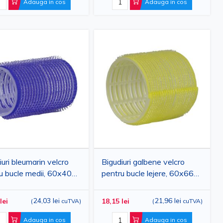
Adauga in cos
Adauga in cos
iuri bleumarin velcro
Bigudiuri galbene velcro
u bucle medii, 60x40
pentru bucle lejere, 60x66
2 bucati
mm, 6 bucati
24,03 lei
21,96 lei
lei
18,15 lei
(
cuTVA
)
(
cuTVA
)
Adauga in cos
Adauga in cos