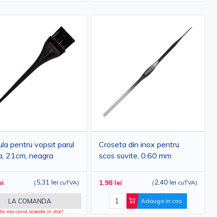
la pentru vopsit parul
Croseta din inox pentru
a, 21cm, neagra
scos suvite, 0.60 mm
5,31 lei
2,40 lei
ei
1,98 lei
(
cuTVA
)
(
cuTVA
)
LA COMANDA
Adauga in cos
a-ma cand soseste in stoc!