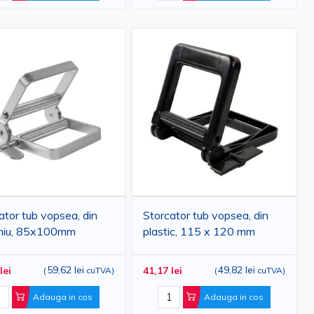
ator tub vopsea, din
Storcator tub vopsea, din
iniu, 85x100mm
plastic, 115 x 120 mm
59,62 lei
49,82 lei
lei
41,17 lei
(
cuTVA
)
(
cuTVA
)
Adauga in cos
Adauga in cos