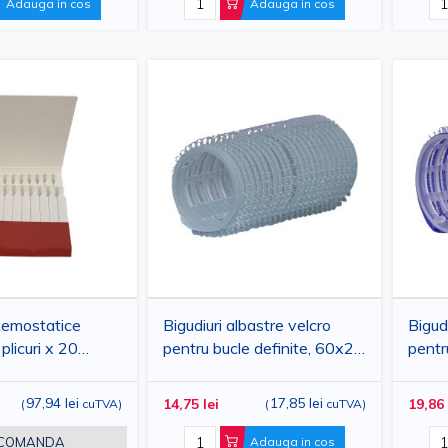
Adauga in cos
Adauga in cos
hemostatice
Bigudiuri albastre velcro
Bigud
licuri x 20
pentru bucle definite, 60x28
pentr
mm, 12 bucati
mm, 1
97,94 lei
17,85 lei
14,75 lei
19,86 
(
cuTVA
)
(
cuTVA
)
 COMANDA
Adauga in cos