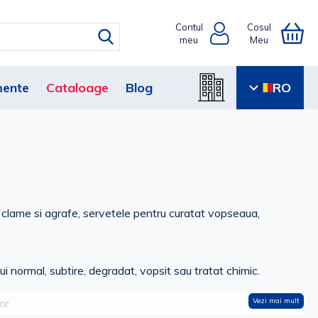
Contul
Cosul
meu
Meu
ente
Cataloage
Blog
RO
e, clame si agrafe, servetele pentru curatat vopseaua,
ului normal, subtire, degradat, vopsit sau tratat chimic.
or.
Vezi mai mult