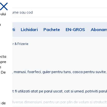
inchide
ului
a
Noutati
Lichidari
Pachete
EN-GROS
Abonam
ii Coafor & Frizerie
ecta
spre
e
i de par, manusi, foarfeci, guler pentru tuns, casca pentru suvit
. De
care pot fi utilizati atat pe parul uscat, cat si umed, potriviti par
bile in diverse dimensiuni, pentru un par plin de volum si stralucit
e de