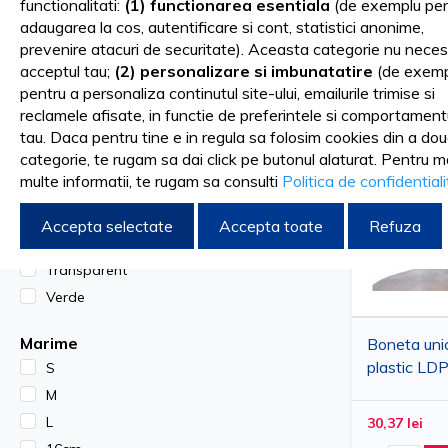
functionalitati:
(1) functionarea esentiala
(de exemplu pen
Manusa termo-protectoare cu 3 degete, poate fi folosi
adaugarea la cos, autentificare si cont, statistici anonime,
Sortare dupa
FILTRARE DUPA
prevenire atacuri de securitate). Aceasta categorie nu neces
instrumentele de styling in timpul coafurii.
acceptul tau;
(2) personalizare si imbunatatire
(de exemp
pentru a personaliza continutul site-ului, emailurile trimise si
Placa pentru indreptat parul este conceputa pentru a tine
Culoare
reclamele afisate, in functie de preferintele si comportament
Albastru
tau. Daca pentru tine e in regula sa folosim cookies din a do
Agrafe, clame si clips pentru separarea sau coafarea pa
categorie, te rugam sa dai click pe butonul alaturat. Pentru m
Auriu
multe informatii, te rugam sa consulti
Politica de confidential
Maro
Mantaua pentru tuns/ vopsit este rezistenta la apa si p
Negru
Accepta selectate
Accepta toate
Refuza
Rosu
Croseta din metal pentru scos suvite de 1.25mm. Instrum
Transparent
aranjarea coafurrilor, foarte practic si usor de folosit. E
Verde
excelente in ceea ce priveste durabilitatea si rezistent
Marime
Boneta unic
Cleme de par din aluminiu sunt special concepute pentru 
plastic LDP
S
cu elastic r
utilizat pentru coafat. Aluminiul este durabil si usor de 
M
protectie i
L
30,37 lei
100 buc
Bol fumuriu cu maner, de tip profesional, cu baza anti