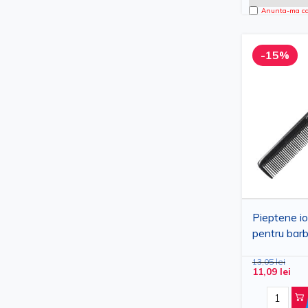
Anunta-ma can
-15%
Pieptene io
pentru barba
negru, 21 c
13,05 lei
si personal
11,09 lei