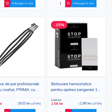
Adauga in cos
Adauga in cos
prețuri competitive.
-15%
ice de par profesionale
Betisoare hemostatice
u coafuri, PRIMA, cu 2
pentru oprirea sangerarii 1
e, 4 bucati
plic x 20 bucati
1,83 lei
9,03 lei
1,89 lei
ei
1,56 lei
(
cuTVA
)
(
cuTVA
)