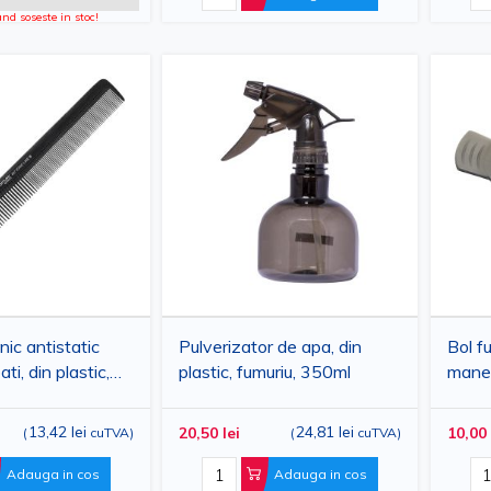
d soseste in stoc!
nic antistatic
Pulverizator de apa, din
Bol f
ti, din plastic,
plastic, fumuriu, 350ml
maner
m, uz profesional
ml
13,42 lei
24,81 lei
20,50 lei
10,00 
(
cuTVA
)
(
cuTVA
)
Adauga in cos
Adauga in cos