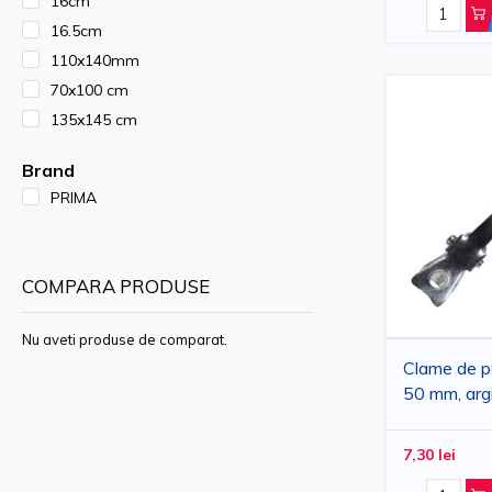
16cm
vopselelor. Diametrul 14 cm.
16.5cm
110x140mm
70x100 cm
Accesorii Coafor & Frizerie - s
135x145 cm
Brand
PRIMA
COMPARA PRODUSE
Nu aveti produse de comparat.
Clame de pa
50 mm, argin
pentru coaf
24 bucati
7,30 lei