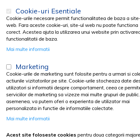
Cookie-uri Esentiale
Cookie-urile necesare permit functionalitatea de baza a site-
web. Fara aceste cookie-uri, site-ul web nu poate functiona
corect. Acestea ajuta la utilizarea unui website prin activare
PRODUSE
Promotii
functionalitatii de baza.
Mai multe informatii
Pagina principala
Cosmetica SPA
COAFOR & FRIZERIE
Accesor
Marketing
Accesorii Coafor & Frizerie
Cookie-urile de marketing sunt folosite pentru a urmari si col
actiunile vizitatorilor pe site. Cookie-urile stocheaza date de
utilizatori si informatii despre comportament, ceea ce permit
In aceasta categorie gasiti o gama variata de perii si piepten
serviciilor de marketing sa vizeze mai multe grupuri de public
asemenea, va putem oferi o experienta de utilizator mai
bigudiuri, etc.
personalizata in functie de informatiile colectate.
Mai multe informatii
Piepteni din plastic sau aluminiu, de diferite dimensiuni, 
Periile pentru coafat, rotunde, din ionic-ceramic, disponi
Acest site foloseste cookies
pentru doua categorii major