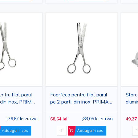
ntru filat parul
Foarfeca pentru filat parul
Storc
 din inox, PRIMA,
pe 2 parti, din inox, PRIMA,
alum
16cm
76,67 lei
83,05 lei
68,64 lei
49,27 
(
cuTVA
)
(
cuTVA
)
Adauga in cos
Adauga in cos