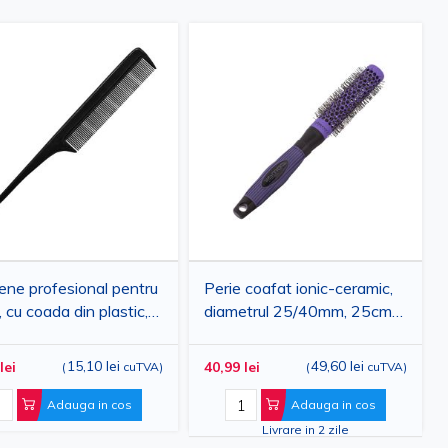
ene profesional pentru
Perie coafat ionic-ceramic,
, cu coada din plastic,
diametrul 25/40mm, 25cm
m
lungime
15,10 lei
49,60 lei
lei
40,99 lei
(
cuTVA
)
(
cuTVA
)
Adauga in cos
Adauga in cos
Livrare in 2 zile