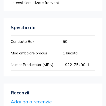
ustensilelor utilizate frecvent.
Specificatii
Mai
Cantitate Bax
50
multe
informatii
Mod ambalare produs
1 bucata
Numar Producator (MPN)
1922-75x90-1
Recenzii
Adauga o recenzie