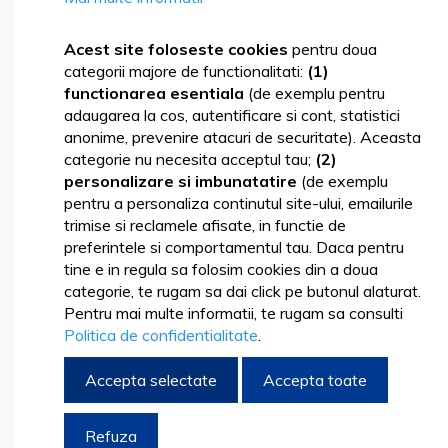
Skip
to
Acest site foloseste cookies
pentru doua
the
categorii majore de functionalitati:
(1)
end
functionarea esentiala
(de exemplu pentru
of
adaugarea la cos, autentificare si cont, statistici
the
anonime, prevenire atacuri de securitate). Aceasta
images
categorie nu necesita acceptul tau;
(2)
gallery
personalizare si imbunatatire
(de exemplu
pentru a personaliza continutul site-ului, emailurile
trimise si reclamele afisate, in functie de
preferintele si comportamentul tau. Daca pentru
tine e in regula sa folosim cookies din a doua
categorie, te rugam sa dai click pe butonul alaturat.
Pentru mai multe informatii, te rugam sa consulti
Politica de confidentialitate
.
Accepta selectate
Accepta toate
Skip
29,92 lei
to
Refuza
36,20 lei