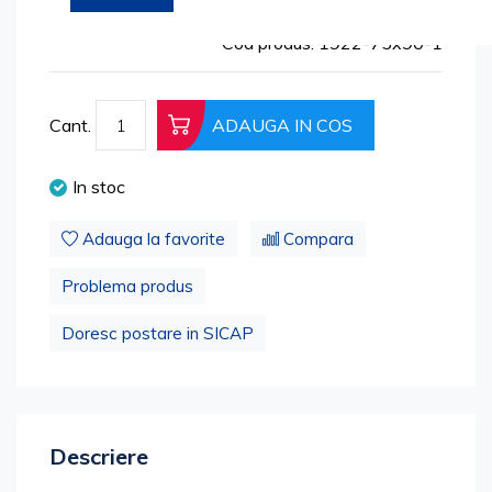
the
beginning
Cod produs: 1922-75x90-1
of
the
images
Cant.
ADAUGA IN COS
gallery
In stoc
Adauga la favorite
Compara
Problema produs
Doresc postare in SICAP
Descriere