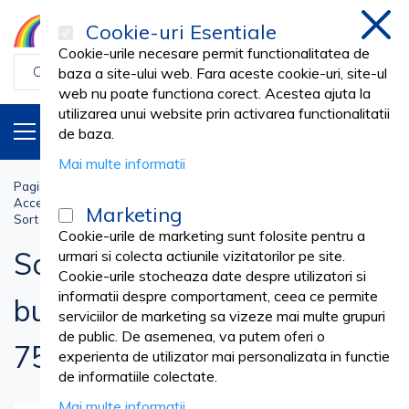
Cookie-uri Esentiale
inchi
Cookie-urile necesare permit functionalitatea de
baza a site-ului web. Fara aceste cookie-uri, site-ul
web nu poate functiona corect. Acestea ajuta la
utilizarea unui website prin activarea functionalitatii
PRODUSE
RO
de baza.
Mai multe informatii
Pagina principala
Cosmetica SPA
COAFOR & FRIZERIE
Accesorii Coafor & Frizerie
Marketing
Sort frizerie/coafor cu 1 buzunar, PRIMA, negru, 75x90cm
Cookie-urile de marketing sunt folosite pentru a
Sort frizerie/coafor cu 1
urmari si colecta actiunile vizitatorilor pe site.
Cookie-urile stocheaza date despre utilizatori si
informatii despre comportament, ceea ce permite
buzunar, PRIMA, negru,
serviciilor de marketing sa vizeze mai multe grupuri
de public. De asemenea, va putem oferi o
75x90cm
experienta de utilizator mai personalizata in functie
de informatiile colectate.
Mai multe informatii