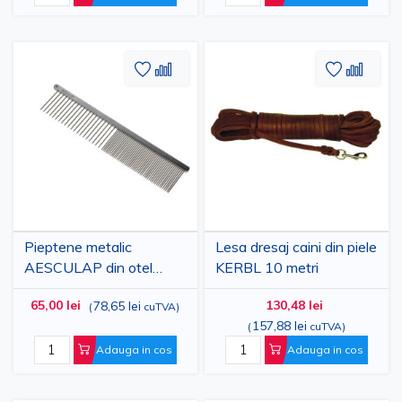
Adaugati
Adaugati
Adauga
Adau
la
pentru
la
pent
Lista
comparare
Lista
comp
de
de
Dorinte
Dorinte
Pieptene metalic
Lesa dresaj caini din piele
AESCULAP din otel
KERBL 10 metri
inoxidabil pentru animale,
65,00 lei
130,48 lei
78,65 lei
(
cuTVA
)
202x40 mm - caini si
157,88 lei
(
cuTVA
)
pisici
Adauga in cos
Adauga in cos