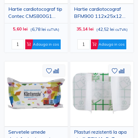
Hartie cardiotocograf tip
Hartie cardiotocograf
Contec CMS800G1
BFM900 112x25x12
112x100x150mm 1 rola
mm 5 role PRIMA
5,60 lei
35,14 lei
6,78 lei
42,52 lei
(
cuTVA
)
(
cuTVA
)
Adauga in cos
Adauga in cos
Adaugati
Adaugati
Adauga
Adau
la
pentru
la
pent
Lista
comparare
Lista
comp
de
de
Dorinte
Dorinte
Servetele umede
Plasturi rezistenti la apa