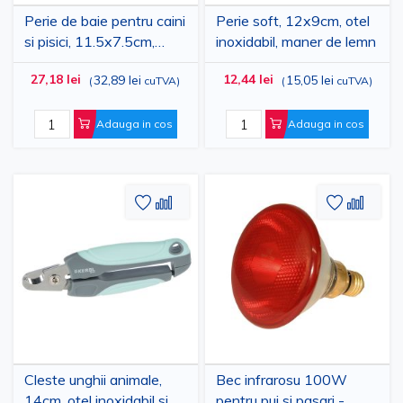
Perie de baie pentru caini
Perie soft, 12x9cm, otel
si pisici, 11.5x7.5cm,
inoxidabil, maner de lemn
capacitate 100ml
27,18 lei
12,44 lei
32,89 lei
15,05 lei
(
cuTVA
)
(
cuTVA
)
Adauga in cos
Adauga in cos
Adaugati
Adaugati
Adauga
Adau
la
pentru
la
pent
Lista
comparare
Lista
comp
de
de
Dorinte
Dorinte
Cleste unghii animale,
Bec infrarosu 100W
14cm, otel inoxidabil si
pentru pui si pasari -