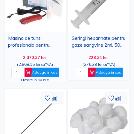
Dorinte
Dorinte
Masina de tuns
Seringi heparinate pentru
profesionala pentru
gaze sangvine 2ml, 50
animale, AESCULAP
buc, sterile
2.370,37 lei
228,34 lei
FAV5, cu fir
2.868,15 lei
276,29 lei
(
cuTVA
)
(
cuTVA
)
Adauga in cos
Adauga in cos
Livrare in 30 zile
Adaugati
Adaugati
Adauga
Adau
la
pentru
la
pent
Lista
comparare
Lista
comp
de
de
Dorinte
Dorinte