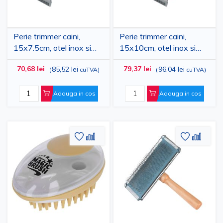
Perie trimmer caini,
Perie trimmer caini,
15x7.5cm, otel inox si
15x10cm, otel inox si
silicon, gri/verde
silicon, gri/verde
70,68 lei
79,37 lei
85,52 lei
96,04 lei
(
cuTVA
)
(
cuTVA
)
Adauga in cos
Adauga in cos
Adaugati
Adaugati
Adauga
Adau
la
pentru
la
pent
Lista
comparare
Lista
comp
de
de
Dorinte
Dorinte