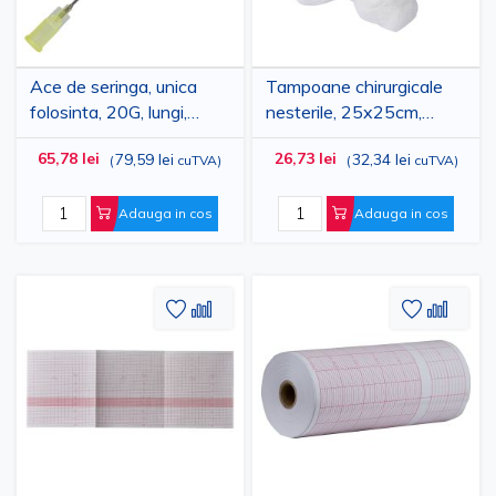
Ace de seringa, unica
Tampoane chirurgicale
folosinta, 20G, lungi,
nesterile, 25x25cm,
medicale, pentru injectii
100buc, bumbac 100%
65,78 lei
26,73 lei
79,59 lei
32,34 lei
(
cuTVA
)
(
cuTVA
)
intramusculare,
subcutanate,
intravenoase,
Adauga in cos
Adauga in cos
intraarteriale, galbene,
0.9x70mm, 100 buc,
STERICAN
Adaugati
Adaugati
Adauga
Adau
la
pentru
la
pent
Lista
comparare
Lista
comp
de
de
Dorinte
Dorinte