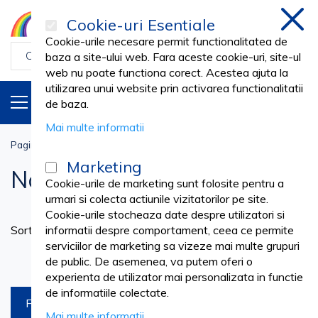
Cookie-uri Esentiale
inchi
Cookie-urile necesare permit functionalitatea de
baza a site-ului web. Fara aceste cookie-uri, site-ul
web nu poate functiona corect. Acestea ajuta la
utilizarea unui website prin activarea functionalitatii
PRODUSE
RO
de baza.
Mai multe informatii
Pagina principala
Noutati
Marketing
Noutati
Cookie-urile de marketing sunt folosite pentru a
urmari si colecta actiunile vizitatorilor pe site.
Cookie-urile stocheaza date despre utilizatori si
Se
Sortare dupa
informatii despre comportament, ceea ce permite
as
serviciilor de marketing sa vizeze mai multe grupuri
Produse pe pagina
de public. De asemenea, va putem oferi o
experienta de utilizator mai personalizata in functie
de informatiile colectate.
FILTREAZA
Mai multe informatii