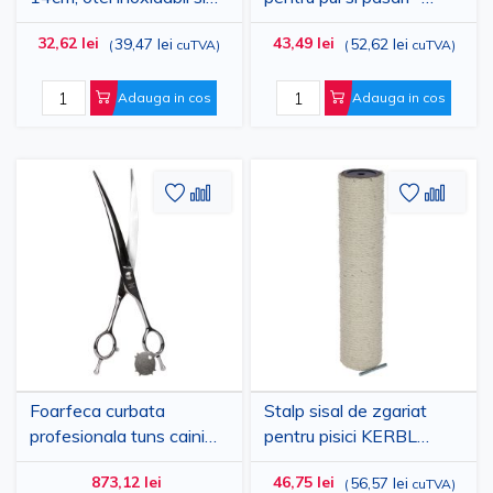
plastic, verde/gri
incalzire animale
32,62 lei
43,49 lei
39,47 lei
52,62 lei
(
cuTVA
)
(
cuTVA
)
Adauga in cos
Adauga in cos
Adaugati
Adaugati
Adauga
Adau
la
pentru
la
pent
Lista
comparare
Lista
comp
de
de
Dorinte
Dorinte
Foarfeca curbata
Stalp sisal de zgariat
profesionala tuns caini
pentru pisici KERBL
20cm inox
30x9 cm
873,12 lei
46,75 lei
56,57 lei
(
cuTVA
)