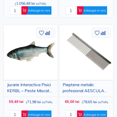
1.056,48 lei
(
cuTVA
)
Adauga in cos
Adauga in cos
Adaugati
Adaugati
Adauga
Adau
la
pentru
la
pent
Lista
comparare
Lista
comp
de
de
Dorinte
Dorinte
Jucarie Interactiva Pisici
Pieptene metalic
KERBL – Peste Miscator
profesional AESCULAP
cu USB, 28x11cm
pentru caini si pisici, otel
59,49 lei
65,00 lei
71,98 lei
78,65 lei
(
cuTVA
)
(
cuTVA
)
inoxidabil, 190x40 mm
Adauga in cos
Adauga in cos