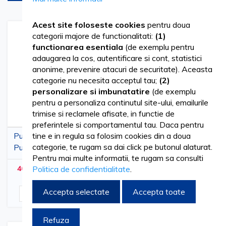
Acest site foloseste cookies
pentru doua
Adaugati
Adaugati
Adauga
Adau
categorii majore de functionalitati:
(1)
la
pentru
la
pent
functionarea esentiala
(de exemplu pentru
Lista
comparare
Lista
comp
adaugarea la cos, autentificare si cont, statistici
de
de
anonime, prevenire atacuri de securitate). Aceasta
Dorinte
Dorinte
categorie nu necesita acceptul tau;
(2)
personalizare si imbunatatire
(de exemplu
pentru a personaliza continutul site-ului, emailurile
trimise si reclamele afisate, in functie de
preferintele si comportamentul tau. Daca pentru
tine e in regula sa folosim cookies din a doua
Pungi autosigilante
Apa oxigenata (peroxid
categorie, te rugam sa dai click pe butonul alaturat.
Pupinel, hartie maro,
de hidrogen) 6% 1000
Pentru mai multe informatii, te rugam sa consulti
75x150mm, 100buc
ml, antiseptic, cicatrizant,
Politica de confidentialitate
.
46,03 lei
21,78 lei
55,70 lei
26,35 lei
(
cuTVA
)
(
cuTVA
)
hemostatic, decolorant
Accepta selectate
Accepta toate
Adauga in cos
Adauga in cos
Refuza