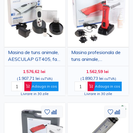
Lista
comparare
Lista
comp
de
de
Dorinte
Dorinte
Masina de tuns animale,
Masina profesionala de
AESCULAP GT405, fara
tuns animale,
fir
AESCULAP Durati
1.576,62 lei
1.562,59 lei
GT434-RS, fara fir
1.907,71 lei
1.890,73 lei
(
cuTVA
)
(
cuTVA
)
Adauga in cos
Adauga in cos
Livrare in 30 zile
Livrare in 30 zile
Adaugati
Adaugati
Adauga
Adau
la
pentru
la
pent
Lista
comparare
Lista
comp
de
de