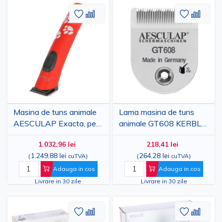
Adaugati
Adaugati
Adauga
Adau
la
pentru
la
pent
Lista
comparare
Lista
comp
de
de
Dorinte
Dorinte
Masina de tuns animale
Lama masina de tuns
AESCULAP Exacta, pe
animale GT608 KERBL
baterii
24 mm otel carbon
1.032,96 lei
218,41 lei
pentru Exacta/Isis
1.249,88 lei
264,28 lei
(
cuTVA
)
(
cuTVA
)
Adauga in cos
Adauga in cos
Livrare in 30 zile
Livrare in 30 zile
Adaugati
Adaugati
Adauga
Adau
la
pentru
la
pent