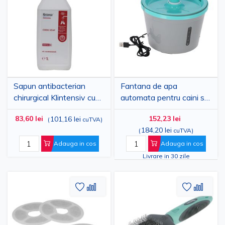
Lista
comparare
Lista
comp
de
de
Dorinte
Dorinte
Sapun antibacterian
Fantana de apa
chirurgical Klintensiv cu
automata pentru caini si
clorhexidina 4%, 1L
pisici, 1.6L
83,60 lei
152,23 lei
101,16 lei
(
cuTVA
)
184,20 lei
(
cuTVA
)
Adauga in cos
Adauga in cos
Livrare in 30 zile
Adaugati
Adaugati
Adauga
Adau
la
pentru
la
pent
Lista
comparare
Lista
comp
de
de