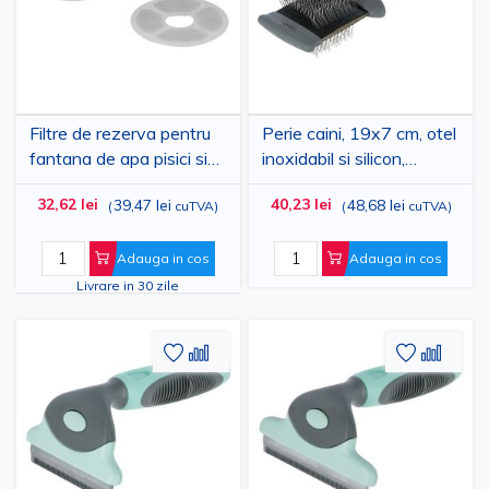
Dorinte
Dorinte
Filtre de rezerva pentru
Perie caini, 19x7 cm, otel
fantana de apa pisici si
inoxidabil si silicon,
caini, 3 bucati
gri/verde
32,62 lei
40,23 lei
39,47 lei
48,68 lei
(
cuTVA
)
(
cuTVA
)
Adauga in cos
Adauga in cos
Livrare in 30 zile
Adaugati
Adaugati
Adauga
Adau
la
pentru
la
pent
Lista
comparare
Lista
comp
de
de
Dorinte
Dorinte