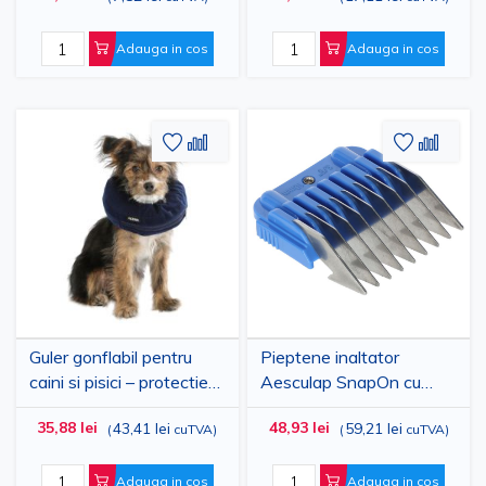
Adauga in cos
Adauga in cos
Adaugati
Adaugati
Adauga
Adau
la
pentru
la
pent
Lista
comparare
Lista
comp
de
de
Dorinte
Dorinte
Guler gonflabil pentru
Pieptene inaltator
caini si pisici – protectie
Aesculap SnapOn cu
rani post-operatorii
clips din otel inox, 3-32
35,88 lei
48,93 lei
43,41 lei
59,21 lei
(
cuTVA
)
(
cuTVA
)
mm
Adauga in cos
Adauga in cos