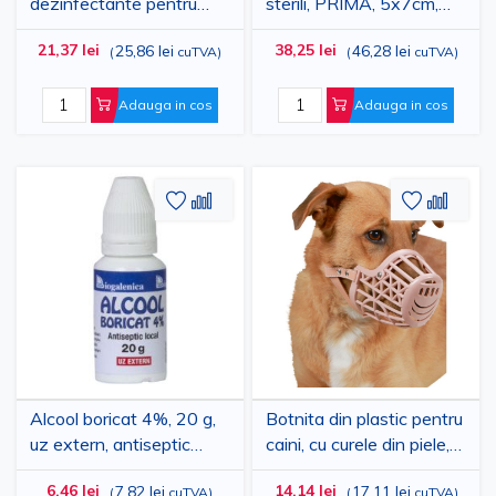
dezinfectante pentru
sterili, PRIMA, 5x7cm,
suprafete, Klintensiv, fara
100 bucati
21,37 lei
38,25 lei
25,86 lei
46,28 lei
(
cuTVA
)
(
cuTVA
)
alcool, 80 bucati
Adauga in cos
Adauga in cos
Adaugati
Adaugati
Adauga
Adau
la
pentru
la
pent
Lista
comparare
Lista
comp
de
de
Dorinte
Dorinte
Alcool boricat 4%, 20 g,
Botnita din plastic pentru
uz extern, antiseptic
caini, cu curele din piele,
local pentru spalarea
diverse marimi
6,46 lei
14,14 lei
7,82 lei
17,11 lei
(
cuTVA
)
(
cuTVA
)
plagilor infectate