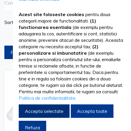
Confortul si durabilitatea echipamentului de lucru sunt
Vezi mai mult
foarte importante in numeroase domenii. Atat sabotii
Acest site foloseste cookies
pentru doua
Se
categorii majore de functionalitati:
(1)
Sortare dupa
medicali de dama din piele, cat si cei pentru barbati din
as
functionarea esentiala
(de exemplu pentru
piele, pot fi utilizati de medici, asistente, farmaciste si nu
adaugarea la cos, autentificare si cont, statistici
Produse pe pagina
anonime, prevenire atacuri de securitate). Aceasta
numai, reprezentand o alegere inteligenta datorita
categorie nu necesita acceptul tau;
(2)
FILTREAZA
personalizare si imbunatatire
(de exemplu
confortului sporit pe care il ofera, chiar si dupa mai multe
pentru a personaliza continutul site-ului, emailurile
ore de purtat. Talpa este rezistenta si moale in acelasi
trimise si reclamele afisate, in functie de
preferintele si comportamentul tau. Daca pentru
timp - aspect esential pentru cei care petrec ore intregi in
tine e in regula sa folosim cookies din a doua
Adaugati
Adaugati
Adauga
Adau
picioare sau care sunt implicati in activitati care necesita
la
pentru
la
pent
categorie, te rugam sa dai click pe butonul alaturat.
Lista
comparare
Lista
comp
Pentru mai multe informatii, te rugam sa consulti
multa miscare.
de
de
Politica de confidentialitate
.
Dorinte
Dorinte
Sabotii medicali din piele de inalta calitate rezista uzurii,
Accepta selectate
Accepta toate
pastrandu-si aspectul o perioada indelungata. Astfel,
Refuza
asemenea
costumului medical unisex
confectionat din