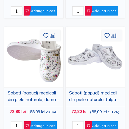
pastilute, PRIMA
stomatologic cu dintisori,
PRIMA
Adauga in cos
Adauga in cos
Adaugati
Adaugati
Adauga
Adau
la
pentru
la
pent
Lista
comparare
Lista
comp
de
de
Dorinte
Dorinte
Saboti (papuci) medicali
Saboti (papuci) medicali
din piele naturala, dama,
din piele naturala, talpa
talpa confortabila, pentru
de inalta calitate, pentru
72,80 lei
72,80 lei
88,09 lei
88,09 lei
(
cuTVA
)
(
cuTVA
)
spital, design pediatric cu
utilizare veterinara,
desene copii, PRIMA
model pisicute, PRIMA
Adauga in cos
Adauga in cos