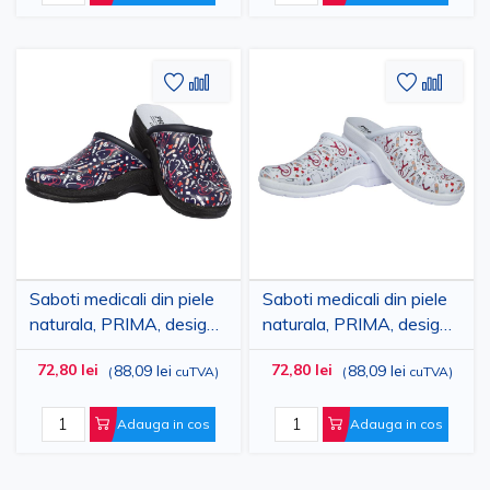
Adaugati
Adaugati
Adauga
Adau
la
pentru
la
pent
Lista
comparare
Lista
comp
de
de
Dorinte
Dorinte
Saboti medicali din piele
Saboti medicali din piele
naturala, PRIMA, design
naturala, PRIMA, design
medical albastru cu
medical alb cu stetoscop
72,80 lei
72,80 lei
88,09 lei
88,09 lei
(
cuTVA
)
(
cuTVA
)
stetoscop si seringi
si seringi
Adauga in cos
Adauga in cos