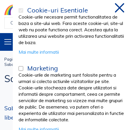
Cookie-uri Esentiale
inchi
Cookie-urile necesare permit functionalitatea de
baza a site-ului web. Fara aceste cookie-uri, site-ul
web nu poate functiona corect. Acestea ajuta la
utilizarea unui website prin activarea functionalitatii
PRODUSE
RO
de baza.
Mai multe informatii
Pagina principala
Uniforme
INCALTAMINTE LUCRU
Saboti din Piele
Marketing
Cookie-urile de marketing sunt folosite pentru a
Saboti din Piele
urmari si colecta actiunile vizitatorilor pe site.
Cookie-urile stocheaza date despre utilizatori si
informatii despre comportament, ceea ce permite
serviciilor de marketing sa vizeze mai multe grupuri
de public. De asemenea, va putem oferi o
Saboti medicali de piele naturala – confort si
experienta de utilizator mai personalizata in functie
libertate de miscare pe tot parcursul zilei
de informatiile colectate.
Mai multe informatii