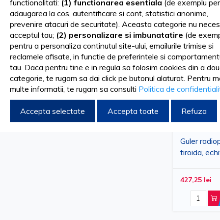
functionalitati:
(1) functionarea esentiala
(de exemplu pen
Nu aveti produse de comparat.
adaugarea la cos, autentificare si cont, statistici anonime,
prevenire atacuri de securitate). Aceasta categorie nu neces
acceptul tau;
(2) personalizare si imbunatatire
(de exemp
pentru a personaliza continutul site-ului, emailurile trimise si
reclamele afisate, in functie de preferintele si comportament
tau. Daca pentru tine e in regula sa folosim cookies din a do
categorie, te rugam sa dai click pe butonul alaturat. Pentru m
multe informatii, te rugam sa consulti
Politica de confidential
Accepta selectate
Accepta toate
Refuza
Guler radio
tiroida, ec
mm, Albast
427,25 lei