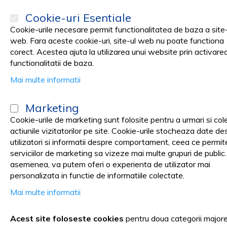
Cookie-uri Esentiale
Cookie-urile necesare permit functionalitatea de baza a site-
web. Fara aceste cookie-uri, site-ul web nu poate functiona
corect. Acestea ajuta la utilizarea unui website prin activare
PRODUSE
Promotii
functionalitatii de baza.
Mai multe informatii
Pagina principala
Medical cabinet
PROTECTIE RADIOLOGICA
Marketing
Guler radioprotectie
Cookie-urile de marketing sunt folosite pentru a urmari si col
actiunile vizitatorilor pe site. Cookie-urile stocheaza date de
utilizatori si informatii despre comportament, ceea ce permit
serviciilor de marketing sa vizeze mai multe grupuri de public
asemenea, va putem oferi o experienta de utilizator mai
Guler radioprotecție - standard
personalizata in functie de informatiile colectate.
Mai multe informatii
COMPARA PRODUSE
Sortare dupa
Acest site foloseste cookies
pentru doua categorii major