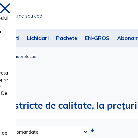
inchide
ului
a
Noutati
Lichidari
Pachete
EN-GROS
Abonam
Guler radioprotectie
ecta
spre
e
. De
e stricte de calitate, la prețur
Setati
e de
ascendent