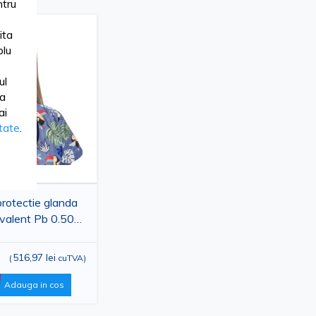
tru
ita
lu
ul
ua
ai
itate
.
protectie glanda
hivalent Pb 0.50
ru
516,97 lei
(
cuTVA
)
Adauga in cos