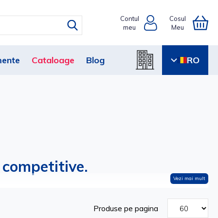
Contul
Cosul
meu
Meu
ente
Cataloage
Blog
RO
i competitive.
Vezi mai mult
Produse pe pagina