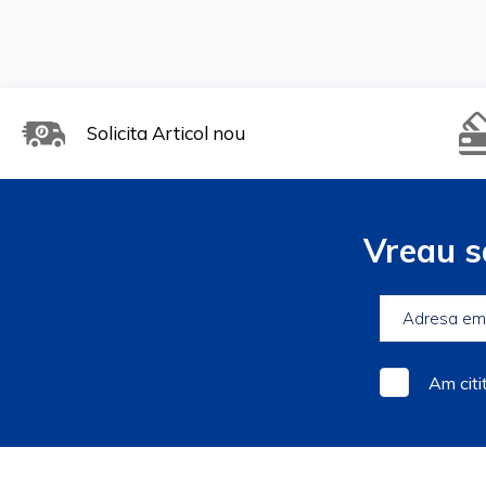
Solicita Articol nou
Vreau s
Am citi