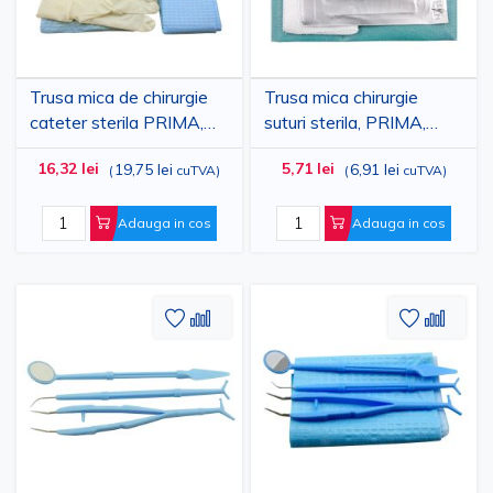
Trusa mica de chirurgie
Trusa mica chirurgie
cateter sterila PRIMA,
suturi sterila, PRIMA,
camp operator 60x60
camp operator 50×50
16,32 lei
5,71 lei
19,75 lei
6,91 lei
(
cuTVA
)
(
cuTVA
)
cm, pensa, tavite
cm, pensa, lama bisturiu,
tava compartimentata
Adauga in cos
Adauga in cos
Adaugati
Adaugati
Adauga
Adau
la
pentru
la
pent
Lista
comparare
Lista
comp
de
de
Dorinte
Dorinte