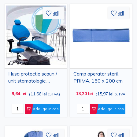
Adaugati
Adaugati
Adauga
Adau
la
pentru
la
pent
Lista
comparare
Lista
comp
de
de
Dorinte
Dorinte
Husa protectie scaun /
Camp operator steril,
unit stomatologic,
PRIMA, 150 x 200 cm
PRIMA, din polipropilena,
9,64 lei
13,20 lei
11,66 lei
15,97 lei
(
cuTVA
)
(
cuTVA
)
3 piese, de unica
folosinta, diverse culori
Adauga in cos
Adauga in cos
Adaugati
Adaugati
Adauga
Adau