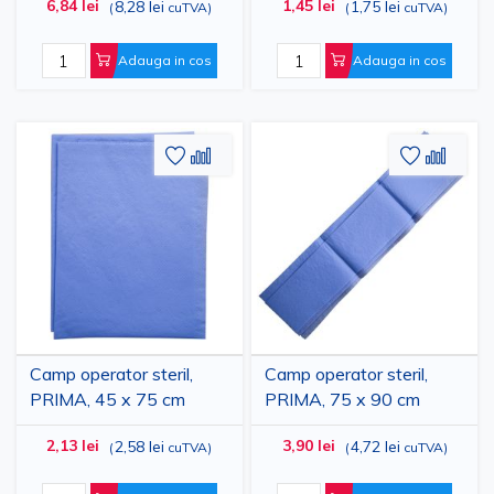
6,84 lei
1,45 lei
8,28 lei
1,75 lei
(
cuTVA
)
(
cuTVA
)
Adauga in cos
Adauga in cos
Adaugati
Adaugati
Adauga
Adau
la
pentru
la
pent
Lista
comparare
Lista
comp
de
de
Dorinte
Dorinte
Camp operator steril,
Camp operator steril,
PRIMA, 45 x 75 cm
PRIMA, 75 x 90 cm
2,13 lei
3,90 lei
2,58 lei
4,72 lei
(
cuTVA
)
(
cuTVA
)