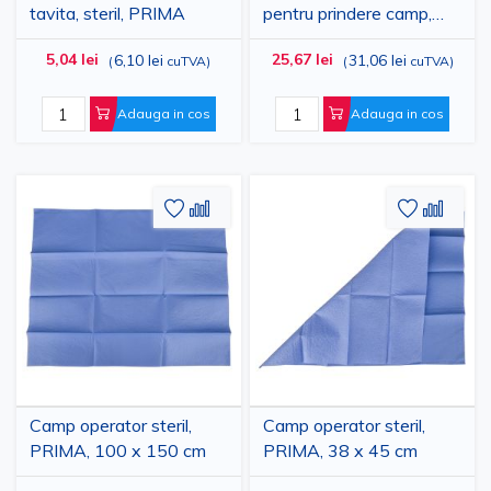
tavita, steril, PRIMA
pentru prindere camp,
9.5 cm, otel inoxidabil,
5,04 lei
25,67 lei
6,10 lei
31,06 lei
(
cuTVA
)
(
cuTVA
)
reutilizabila
Adauga in cos
Adauga in cos
Adaugati
Adaugati
Adauga
Adau
la
pentru
la
pent
Lista
comparare
Lista
comp
de
de
Dorinte
Dorinte
Camp operator steril,
Camp operator steril,
PRIMA, 100 x 150 cm
PRIMA, 38 x 45 cm