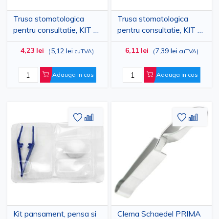
Trusa stomatologica
Trusa stomatologica
pentru consultatie, KIT 1,
pentru consultatie, KIT 2,
sterila, de unica folosinta,
sterila, de unica folosinta,
4,23 lei
6,11 lei
5,12 lei
7,39 lei
(
cuTVA
)
(
cuTVA
)
PRIMA
PRIMA
Adauga in cos
Adauga in cos
Adaugati
Adaugati
Adauga
Adau
la
pentru
la
pent
Lista
comparare
Lista
comp
de
de
Dorinte
Dorinte
Kit pansament, pensa si
Clema Schaedel PRIMA