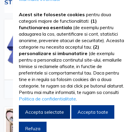
STERILE - preturi incepand de la 1.37 lei
Vezi mai mult
Acest site foloseste cookies
pentru doua
categorii majore de functionalitati:
(1)
functionarea esentiala
(de exemplu pentru
adaugarea la cos, autentificare si cont, statistici
anonime, prevenire atacuri de securitate). Aceasta
categorie nu necesita acceptul tau;
(2)
personalizare si imbunatatire
(de exemplu
pentru a personaliza continutul site-ului, emailurile
trimise si reclamele afisate, in functie de
preferintele si comportamentul tau. Daca pentru
tine e in regula sa folosim cookies din a doua
Campuri Sterile
Seturi Stomatologice
categorie, te rugam sa dai click pe butonul alaturat.
Stomatologice
Chirurgicale
Pentru mai multe informatii, te rugam sa consulti
Politica de confidentialitate
.
Accepta selectate
Accepta toate
Refuza