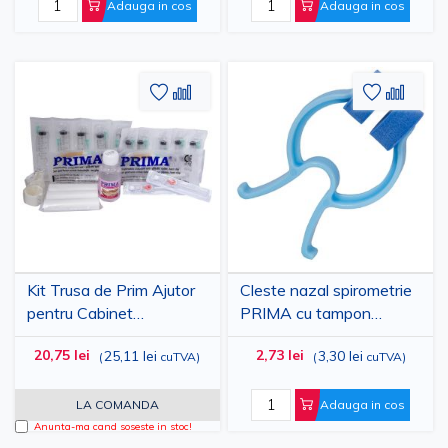
Adauga in cos
Adauga in cos
Adaugati
Adaugati
Adauga
Adau
la
pentru
la
pent
Lista
comparare
Lista
comp
de
de
Dorinte
Dorinte
Kit Trusa de Prim Ajutor
Cleste nazal spirometrie
pentru Cabinet
PRIMA cu tampon
Stomatologic PRIMA
cauciuc
20,75 lei
2,73 lei
25,11 lei
3,30 lei
(
cuTVA
)
(
cuTVA
)
LA COMANDA
Adauga in cos
Anunta-ma cand soseste in stoc!