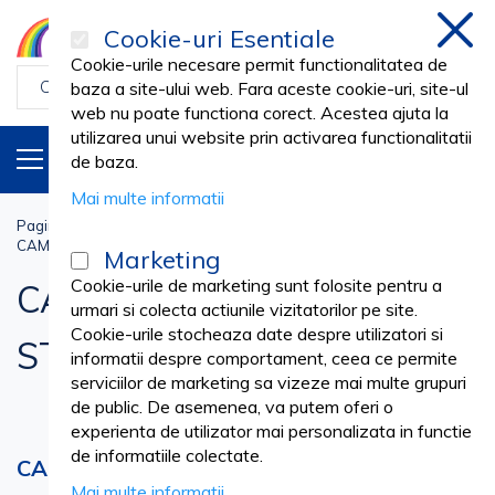
Cookie-uri Esentiale
inchi
Cookie-urile necesare permit functionalitatea de
baza a site-ului web. Fara aceste cookie-uri, site-ul
web nu poate functiona corect. Acestea ajuta la
utilizarea unui website prin activarea functionalitatii
PRODUSE
RO
de baza.
Mai multe informatii
Pagina principala
Stomatologie Cabinet
CAMPURI SI SETURI STOMATOLOGICE STERILE
Marketing
Cookie-urile de marketing sunt folosite pentru a
CAMPURI SI SETURI
urmari si colecta actiunile vizitatorilor pe site.
Cookie-urile stocheaza date despre utilizatori si
STOMATOLOGICE STERILE
informatii despre comportament, ceea ce permite
serviciilor de marketing sa vizeze mai multe grupuri
de public. De asemenea, va putem oferi o
experienta de utilizator mai personalizata in functie
de informatiile colectate.
CAMPURI SI SETURI STOMATOLOGICE
Mai multe informatii