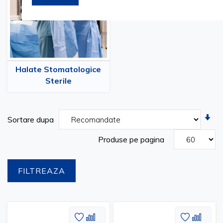
Halate Stomatologice
Sterile
Se
Sortare dupa
as
Produse pe pagina
FILTREAZA
Adaugati
Adaugati
Adauga
Adau