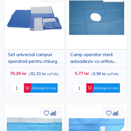
la
pentru
la
pent
Lista
comparare
Lista
comp
de
de
Dorinte
Dorinte
Set universal campuri
Camp operator steril
operatorii pentru chirurgie
autoadeziv cu orificiu,
generala PRIMA, steril,
PRIMA, 75 x 90 cm, 2
76,28 lei
5,77 lei
92,30 lei
6,98 lei
(
cuTVA
)
(
cuTVA
)
de unica folosinta
straturi
Adauga in cos
Adauga in cos
Adaugati
Adaugati
Adauga
Adau
la
pentru
la
pent
Lista
comparare
Lista
comp
de
de