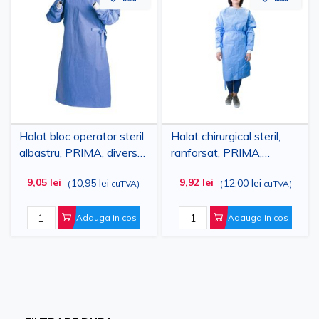
la
pentru
la
pent
Lista
comparare
Lista
comp
de
de
Dorinte
Dorinte
Halat bloc operator steril
Halat chirurgical steril,
albastru, PRIMA, diverse
ranforsat, PRIMA,
marimi
diverse marimi
9,05 lei
9,92 lei
10,95 lei
12,00 lei
(
cuTVA
)
(
cuTVA
)
Adauga in cos
Adauga in cos