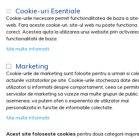
Cookie-uri Esentiale
Cookie-urile necesare permit functionalitatea de baza a site-
web. Fara aceste cookie-uri, site-ul web nu poate functiona
corect. Acestea ajuta la utilizarea unui website prin activare
PRODUSE
Promotii
functionalitatii de baza.
Mai multe informatii
Pagina principala
Cosmetica SPA
UNICA FOLOSINTA NETESUT - 
Marketing
Bonete Netesut - Cosmetica
Cookie-urile de marketing sunt folosite pentru a urmari si col
actiunile vizitatorilor pe site. Cookie-urile stocheaza date de
utilizatori si informatii despre comportament, ceea ce permit
serviciilor de marketing sa vizeze mai multe grupuri de public
asemenea, va putem oferi o experienta de utilizator mai
Bonete Netesut - Cosmetica - s
personalizata in functie de informatiile colectate.
Mai multe informatii
Sortare dupa
FILTRARE DUPA
Acest site foloseste cookies
pentru doua categorii major