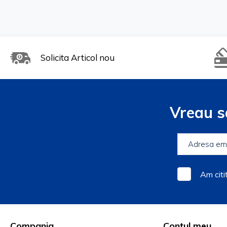
Solicita Articol nou
Vreau s
Am citi
Compania
Contul meu