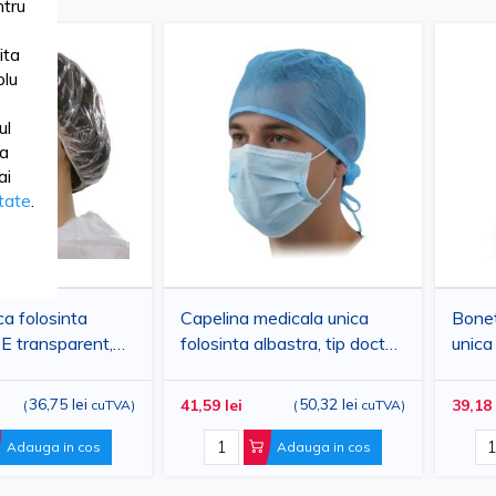
tru
ita
lu
ul
ua
ai
itate
.
a folosinta
Capelina medicala unica
Bonet
E transparent,
folosinta albastra, tip doctor,
unica
ezistent,
material usor, cu legaturi
polipr
gienica, PRIMA,
reglabile, protectie pentru
cozoro
36,75 lei
50,32 lei
41,59 lei
39,18 
(
cuTVA
)
(
cuTVA
)
medicina si chirurgie,
ridic
PRIMA, 100 buc
Adauga in cos
Adauga in cos