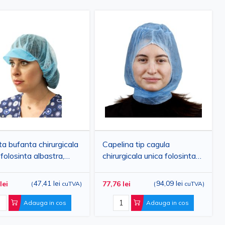
a bufanta chirurgicala
Capelina tip cagula
 folosinta albastra,
chirurgicala unica folosinta
opilena respirabila, cu
albastra, PPSB respirabil, cu
c si elastic, protectie
legaturi reglabile, fixare
47,41 lei
94,09 lei
lei
77,76 lei
(
cuTVA
)
(
cuTVA
)
ata, PRIMA, 100 buc
sigura, protectie avansata,
PRIMA, 100 buc
Adauga in cos
Adauga in cos