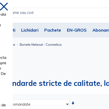
inchide
ului
a
Noutati
Lichidari
Pachete
EN-GROS
Abonam
Cosmetica
Bonete Netesut - Cosmetica
ecta
spre
e
. De
tandarde stricte de calitate, la
Setati
e de
ascendent