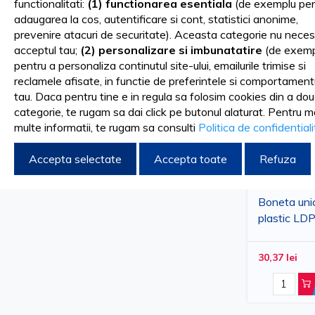
functionalitati:
(1) functionarea esentiala
(de exemplu pen
adaugarea la cos, autentificare si cont, statistici anonime,
prevenire atacuri de securitate). Aceasta categorie nu neces
Culoare
acceptul tau;
(2) personalizare si imbunatatire
(de exemp
Alb
pentru a personaliza continutul site-ului, emailurile trimise si
Albastru
reclamele afisate, in functie de preferintele si comportament
tau. Daca pentru tine e in regula sa folosim cookies din a do
categorie, te rugam sa dai click pe butonul alaturat. Pentru m
multe informatii, te rugam sa consulti
Politica de confidential
COMPARA PRODUSE
Accepta selectate
Accepta toate
Refuza
Nu aveti produse de comparat.
Boneta unic
plastic LDP
cu elastic r
protectie i
30,37 lei
100 buc