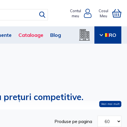
Contul
Cosul
meu
Meu
ente
Cataloage
Blog
RO
 prețuri competitive.
Vezi mai mult
Produse pe pagina