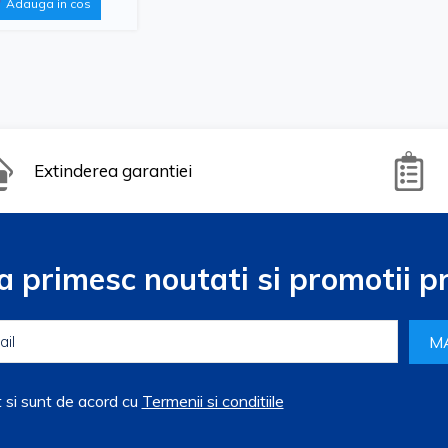
Adauga in cos
Extinderea garantiei
a primesc noutati si promotii pr
M
t si sunt de acord cu
Termenii si conditiile