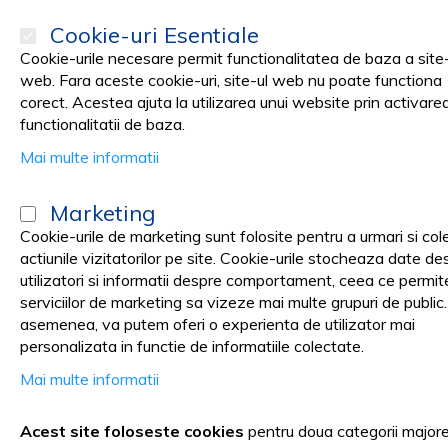
Cookie-uri Esentiale
Cookie-urile necesare permit functionalitatea de baza a site-
web. Fara aceste cookie-uri, site-ul web nu poate functiona
corect. Acestea ajuta la utilizarea unui website prin activare
PRODUSE
Promotii
functionalitatii de baza.
Mai multe informatii
Pagina principala
Cosmetica SPA
MANICHIURA SI PEDICHIURA
Marketing
Instrumentar Manichiura si P
Cookie-urile de marketing sunt folosite pentru a urmari si col
actiunile vizitatorilor pe site. Cookie-urile stocheaza date de
utilizatori si informatii despre comportament, ceea ce permit
serviciilor de marketing sa vizeze mai multe grupuri de public
asemenea, va putem oferi o experienta de utilizator mai
Instrumentar Manichiura si Ped
personalizata in functie de informatiile colectate.
Mai multe informatii
competitive.
Acest site foloseste cookies
pentru doua categorii major