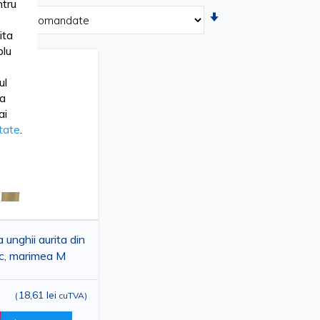
tru
Setati
ascendent
ita
lu
ul
ua
ai
itate
.
 unghii aurita din
ic, marimea M
18,61 lei
(
cuTVA
)