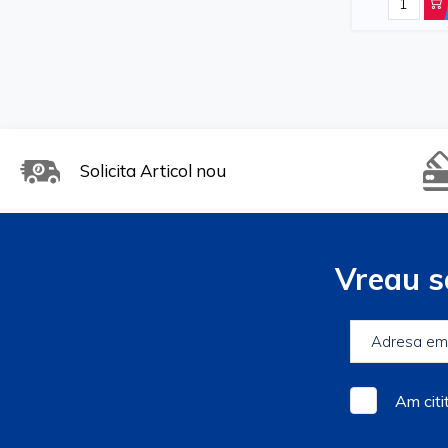
Solicita Articol nou
Vreau s
Am citi