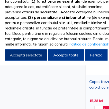
functionalitati:
(1) functionarea esentiala
(de exemplu pen
adaugarea la cos, autentificare si cont, statistici anonime,
Sortare dupa
FILTRARE DUPA
prevenire atacuri de securitate). Aceasta categorie nu neces
acceptul tau;
(2) personalizare si imbunatatire
(de exemp
pentru a personaliza continutul site-ului, emailurile trimise si
2.3x14.5mm
Sterge filtrele
reclamele afisate, in functie de preferintele si comportament
tau. Daca pentru tine e in regula sa folosim cookies din a do
categorie, te rugam sa dai click pe butonul alaturat. Pentru m
multe informatii, te rugam sa consulti
Politica de confidential
COMPARA PRODUSE
Accepta selectate
Accepta toate
Refuza
Nu aveti produse de comparat.
Capat freza
carbid, con
15,38 lei