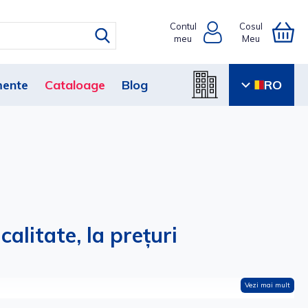
Contul
Cosul
meu
Meu
ente
Cataloage
Blog
RO
alitate, la prețuri
Vezi mai mult