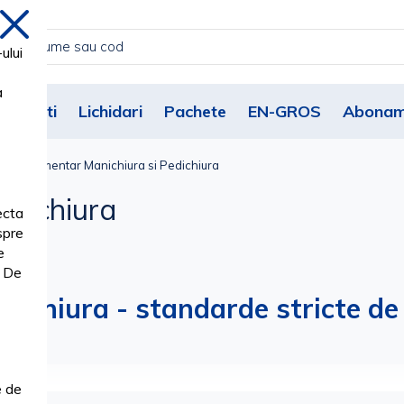
inchide
ului
a
Noutati
Lichidari
Pachete
EN-GROS
Abonam
Instrumentar Manichiura si Pedichiura
edichiura
ecta
spre
e
. De
ichiura - standarde stricte de c
e de