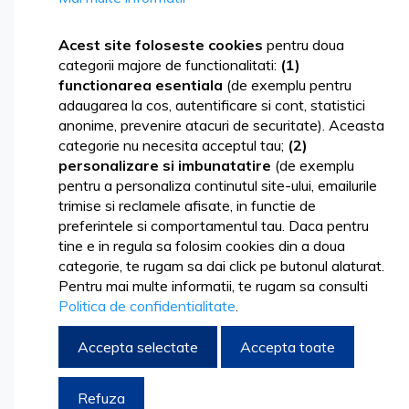
Skip
to
Acest site foloseste cookies
pentru doua
the
categorii majore de functionalitati:
(1)
end
functionarea esentiala
(de exemplu pentru
of
adaugarea la cos, autentificare si cont, statistici
the
anonime, prevenire atacuri de securitate). Aceasta
images
categorie nu necesita acceptul tau;
(2)
gallery
personalizare si imbunatatire
(de exemplu
pentru a personaliza continutul site-ului, emailurile
trimise si reclamele afisate, in functie de
preferintele si comportamentul tau. Daca pentru
tine e in regula sa folosim cookies din a doua
categorie, te rugam sa dai click pe butonul alaturat.
Pentru mai multe informatii, te rugam sa consulti
Politica de confidentialitate
.
Accepta selectate
Accepta toate
Skip
1.285,76 lei
to
1.555,77 lei
Refuza
the