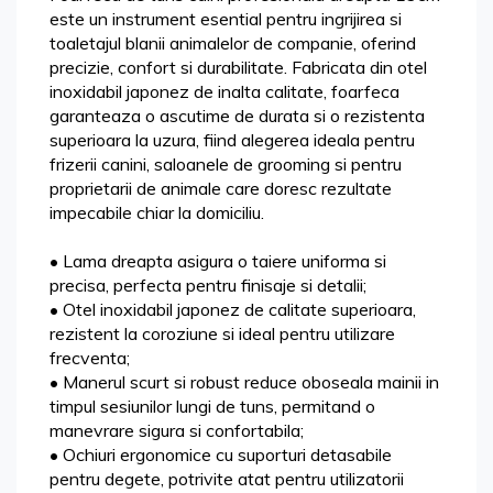
este un instrument esential pentru ingrijirea si
toaletajul blanii animalelor de companie, oferind
precizie, confort si durabilitate. Fabricata din otel
inoxidabil japonez de inalta calitate, foarfeca
garanteaza o ascutime de durata si o rezistenta
superioara la uzura, fiind alegerea ideala pentru
frizerii canini, saloanele de grooming si pentru
proprietarii de animale care doresc rezultate
impecabile chiar la domiciliu.
• Lama dreapta asigura o taiere uniforma si
precisa, perfecta pentru finisaje si detalii;
• Otel inoxidabil japonez de calitate superioara,
rezistent la coroziune si ideal pentru utilizare
frecventa;
• Manerul scurt si robust reduce oboseala mainii in
timpul sesiunilor lungi de tuns, permitand o
manevrare sigura si confortabila;
• Ochiuri ergonomice cu suporturi detasabile
pentru degete, potrivite atat pentru utilizatorii