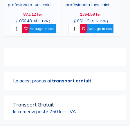
profesionala tuns caini
profesionala tuns caini
20cm inox
17cm inox
873.12 lei
1364.59 lei
1056.48 lei
1651.15 lei
(
cuTVA
)
(
cuTVA
)
Adauga in cos
Adauga in cos
La acest produs ai
transport gratuit
Transport Gratuit
la comenzi peste 250 lei+TVA