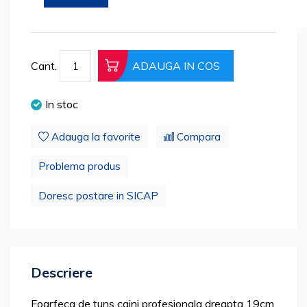
beginning
Cod produs: 2888-02
of
the
images
Cant.
ADAUGA IN COS
gallery
In stoc
Adauga la favorite
Compara
Problema produs
Doresc postare in SICAP
Descriere
Foarfeca de tuns caini profesionala dreapta 19cm