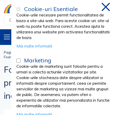
Cookie-uri Esentiale
inchi
Cookie-urile necesare permit functionalitatea de
baza a site-ului web. Fara aceste cookie-uri, site-ul
web nu poate functiona corect. Acestea ajuta la
utilizarea unui website prin activarea functionalitatii
PRODUSE
RO
de baza.
Mai multe informatii
Pagina principala
Veterinar
INGRIJIRE ANIMALE
Foarfeca tuns caini profesionala dreapta 19cm inox
Marketing
Cookie-urile de marketing sunt folosite pentru a
Foarfeca tuns caini
urmari si colecta actiunile vizitatorilor pe site.
Cookie-urile stocheaza date despre utilizatori si
profesionala dreapta 19cm
informatii despre comportament, ceea ce permite
serviciilor de marketing sa vizeze mai multe grupuri
inox
de public. De asemenea, va putem oferi o
experienta de utilizator mai personalizata in functie
de informatiile colectate.
Mai multe informatii