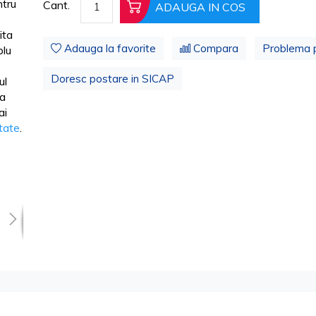
tru
Cant.
ADAUGA IN COS
ita
Adauga la favorite
Compara
Problema 
lu
Doresc postare in SICAP
ul
ua
ai
itate
.