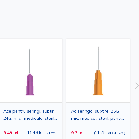
Ace pentru seringi, subtiri,
Ac seringa, subtire, 25G,
24G, mici, medicale, sterile,
mic, medical, steril, pentru
pentru injectii
injectii intravenoase,
intravenoase, hipodermice
11.48 lei
hipodermice si perfuzii,
11.25 lei
9.49 lei
9.3 lei
(
cuTVA
)
(
cuTVA
)