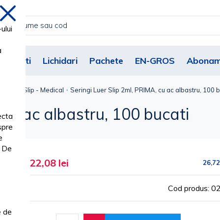
inchide
ului
a
Noutati
Lichidari
Pachete
EN-GROS
Abonam
gi Luer Slip - Medical
Seringi Luer Slip 2ml, PRIMA, cu ac albastru, 100 b
 cu ac albastru, 100 bucati
ecta
spre
e
. De
22,08 lei
26,72
Cod produs: 
e de