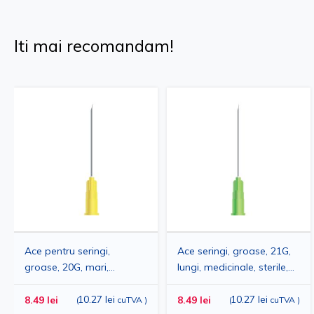
Iti mai recomandam!
Ace pentru seringi,
Ace seringi, groase, 21G,
groase, 20G, mari,
lungi, medicinale, sterile,
medicale, sterile, pentru
pentru injectii
injectie intravenoasa,
10.27 lei
intravenoase, hipodermice
10.27 lei
8.49 lei
8.49 lei
(
cuTVA
)
(
cuTVA
)