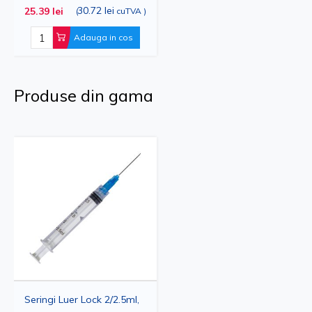
30.72 lei
25.39 lei
(
cuTVA
)
Adauga in cos
Produse din gama
Seringi Luer Lock 2/2.5ml,