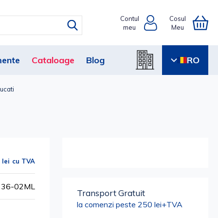
Contul
Cosul
meu
Meu
ente
Cataloage
Blog
RO
ucati
 lei
0236-02ML
Transport Gratuit
la comenzi peste 250 lei+TVA