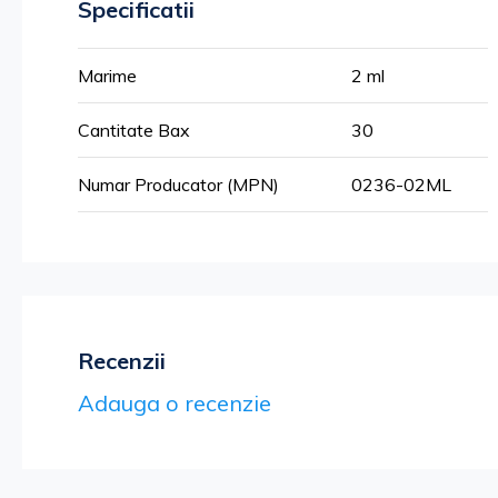
Specificatii
Mai
Marime
2 ml
multe
informatii
Cantitate Bax
30
Numar Producator (MPN)
0236-02ML
Recenzii
Adauga o recenzie