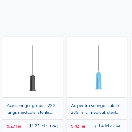
Ace seringa, groase, 22G,
Ac pentru seringa, subtire,
lungi, medicale, sterile,
23G, mic, medical, steril,
pentru injectie
pentru injectie
intravenoasa,
11.22 lei
intravenoasa,
11.4 lei
9.27 lei
9.42 lei
(
cuTVA
)
(
cuTVA
)