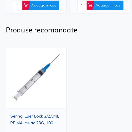
hipodermica si perfuzie,
si perfuzii, verzi,
Adauga in cos
Adauga in cos
galbene, 0.90x38mm, 100
0.80x38mm, 100 buc,
buc, PRIMA
PRIMA
Produse recomandate
Seringi Luer Lock 2/2.5ml,
PRIMA, cu ac 23G, 100
bucati