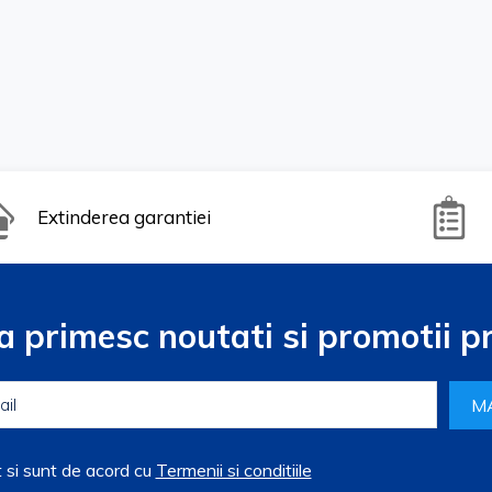
Extinderea garantiei
a primesc noutati si promotii pr
M
t si sunt de acord cu
Termenii si conditiile