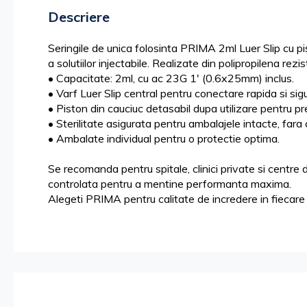
the
Descriere
images
gallery
Seringile de unica folosinta PRIMA 2ml Luer Slip cu pi
a solutiilor injectabile. Realizate din polipropilena rez
• Capacitate: 2ml, cu ac 23G 1' (0.6x25mm) inclus.
• Varf Luer Slip central pentru conectare rapida si sigu
• Piston din cauciuc detasabil dupa utilizare pentru prev
• Sterilitate asigurata pentru ambalajele intacte, fara 
• Ambalate individual pentru o protectie optima.
Se recomanda pentru spitale, clinici private si centre 
controlata pentru a mentine performanta maxima.
Alegeti PRIMA pentru calitate de incredere in fiecare