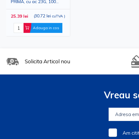
PRIMA, cu ac 23G, 100
bucati
30.72 lei
25.39 lei
(
cuTVA
)
Adauga in cos
Solicita Articol nou
Vreau s
Am citi