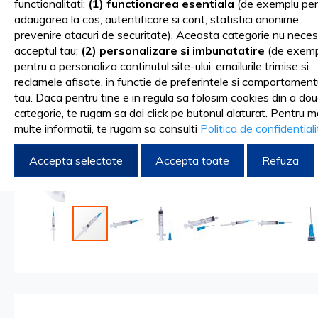
functionalitati:
(1) functionarea esentiala
(de exemplu pen
gallery
adaugarea la cos, autentificare si cont, statistici anonime,
prevenire atacuri de securitate). Aceasta categorie nu neces
acceptul tau;
(2) personalizare si imbunatatire
(de exemp
pentru a personaliza continutul site-ului, emailurile trimise si
reclamele afisate, in functie de preferintele si comportament
tau. Daca pentru tine e in regula sa folosim cookies din a do
categorie, te rugam sa dai click pe butonul alaturat. Pentru m
multe informatii, te rugam sa consulti
Politica de confidential
Accepta selectate
Accepta toate
Refuza
Skip
to
the
beginning
of