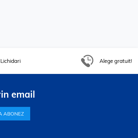
Lichidari
Alege gratuit!
in email
A ABONEZ