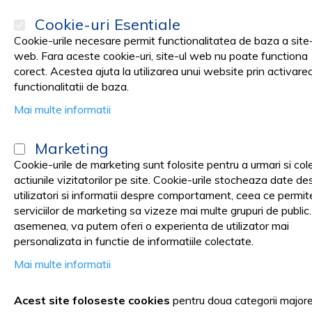
Cookie-uri Esentiale
Cookie-urile necesare permit functionalitatea de baza a site-
web. Fara aceste cookie-uri, site-ul web nu poate functiona
corect. Acestea ajuta la utilizarea unui website prin activare
PRODUSE
Promotii
functionalitatii de baza.
Mai multe informatii
Pagina principala
Medical cabinet
SERINGI SI ACE SERINGA
Serin
Marketing
Seringi Luer Slip 2ml, PRIMA,
Cookie-urile de marketing sunt folosite pentru a urmari si col
actiunile vizitatorilor pe site. Cookie-urile stocheaza date de
utilizatori si informatii despre comportament, ceea ce permit
serviciilor de marketing sa vizeze mai multe grupuri de public
Skip
asemenea, va putem oferi o experienta de utilizator mai
to
personalizata in functie de informatiile colectate.
the
Mai multe informatii
end
of
the
Acest site foloseste cookies
pentru doua categorii major
images