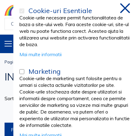
Cookie-uri Esentiale
inchi
Cookie-urile necesare permit functionalitatea de
baza a site-ului web. Fara aceste cookie-uri, site-ul
web nu poate functiona corect. Acestea ajuta la
utilizarea unui website prin activarea functionalitatii
PRODUSE
RO
de baza.
Mai multe informatii
Pagina principala
Veterinar
INGRIJIRE ANIMALE
Marketing
INGRIJIRE ANIMALE
Cookie-urile de marketing sunt folosite pentru a
urmari si colecta actiunile vizitatorilor pe site.
Cookie-urile stocheaza date despre utilizatori si
Se
Sortare dupa
informatii despre comportament, ceea ce permite
as
serviciilor de marketing sa vizeze mai multe grupuri
Produse pe pagina
de public. De asemenea, va putem oferi o
experienta de utilizator mai personalizata in functie
de informatiile colectate.
FILTREAZA
Mai multe informatii