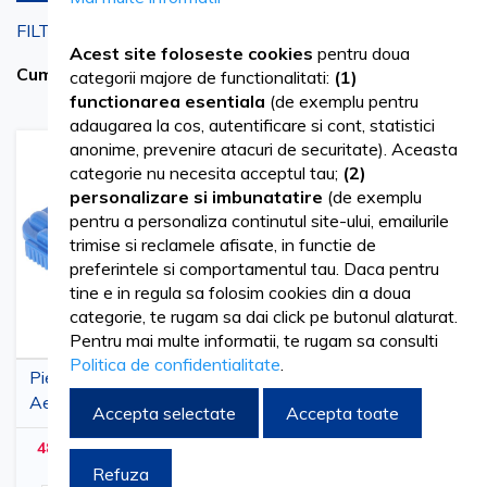
FILTRARI CURENTE
Acest site foloseste cookies
pentru doua
6 MM
Sterge filtrele
Cumpara acum de la
categorii majore de functionalitati:
(1)
functionarea esentiala
(de exemplu pentru
adaugarea la cos, autentificare si cont, statistici
anonime, prevenire atacuri de securitate). Aceasta
Adaugati
Adaugati
categorie nu necesita acceptul tau;
(2)
la
pentru
personalizare si imbunatatire
(de exemplu
Lista
comparare
pentru a personaliza continutul site-ului, emailurile
de
trimise si reclamele afisate, in functie de
Dorinte
preferintele si comportamentul tau. Daca pentru
tine e in regula sa folosim cookies din a doua
categorie, te rugam sa dai click pe butonul alaturat.
Pentru mai multe informatii, te rugam sa consulti
Politica de confidentialitate
.
Pieptene inaltator
Aesculap SnapOn cu
Accepta selectate
Accepta toate
clips din otel inox, 3-32
48,93 lei
59,21 lei
(
cuTVA
)
mm
Refuza