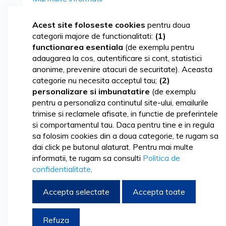
Skip
Acest site foloseste cookies
pentru doua
to
categorii majore de functionalitati:
(1)
the
functionarea esentiala
(de exemplu pentru
end
adaugarea la cos, autentificare si cont, statistici
of
anonime, prevenire atacuri de securitate). Aceasta
the
categorie nu necesita acceptul tau;
(2)
images
personalizare si imbunatatire
(de exemplu
gallery
pentru a personaliza continutul site-ului, emailurile
trimise si reclamele afisate, in functie de preferintele
si comportamentul tau. Daca pentru tine e in regula
sa folosim cookies din a doua categorie, te rugam sa
dai click pe butonul alaturat. Pentru mai multe
informatii, te rugam sa consulti
Politica de
confidentialitate
.
Accepta selectate
Accepta toate
Skip
34,56 lei
to
41,82 lei
Refuza
the