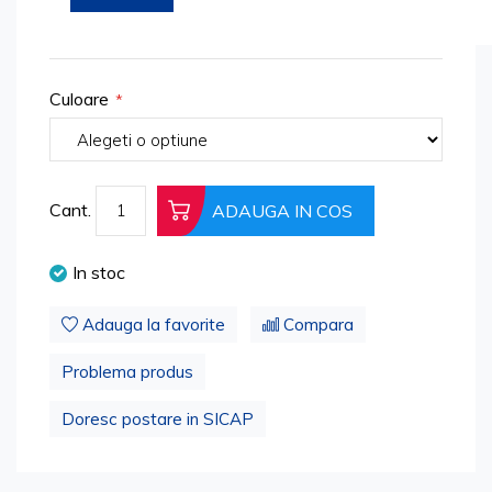
beginning
Cod produs: 2712_1073_NB
of
the
images
Culoare
gallery
Cant.
ADAUGA IN COS
In stoc
Adauga la favorite
Compara
Problema produs
Doresc postare in SICAP