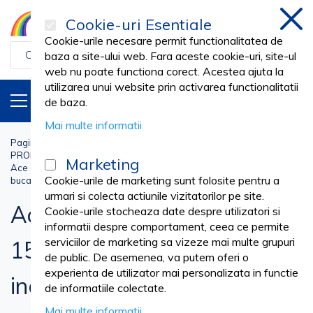
Cookie-uri Esentiale
inch
Cookie-urile necesare permit functionalitatea de
baza a site-ului web. Fara aceste cookie-uri, site-ul
web nu poate functiona corect. Acestea ajuta la
utilizarea unui website prin activarea functionalitatii
PRODUSE
RO
de baza.
Mai multe informatii
Pagina principala
Stomatologie Cabinet
PRODUSE ENDODONTIE
Ace Canal
Marketing
Ace endodontice C-Pilot 06-15, lungime 21mm, otel inoxidabil, set 6
Cookie-urile de marketing sunt folosite pentru a
bucati
urmari si colecta actiunile vizitatorilor pe site.
Ace endodontice C-Pilot 06-
Cookie-urile stocheaza date despre utilizatori si
informatii despre comportament, ceea ce permite
serviciilor de marketing sa vizeze mai multe grupuri
15, lungime 21mm, otel
de public. De asemenea, va putem oferi o
experienta de utilizator mai personalizata in functie
inoxidabil, set 6 bucati
de informatiile colectate.
Mai multe informatii