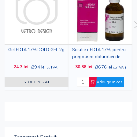
Gel EDTA 17% DOLO GEL 2g
Solutie i-EDTA 17%, pentru
pregatirea obturatiei de
canal, 50ml
24.3 lei
30.38 lei
29.4 lei
36.76 lei
(
cuTVA
)
(
cuTVA
)
STOC EPUIZAT
Adauga in cos
Transport Gratuit