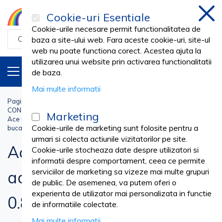
Cookie-uri Esentiale
inch
Cookie-urile necesare permit functionalitatea de
baza a site-ului web. Fara aceste cookie-uri, site-ul
web nu poate functiona corect. Acestea ajuta la
utilizarea unui website prin activarea functionalitatii
PRODUSE
RO
de baza.
Mai multe informatii
Pagina principala
Medical Laborator
CONSUMABILE LABORATOR
Colectare sange
Marketing
Ace recoltare PRIMA, cu adaptor Luer Lock, verzi, 0.8x19 mm, 100
Cookie-urile de marketing sunt folosite pentru a
bucati
urmari si colecta actiunile vizitatorilor pe site.
Ace recoltare PRIMA, cu
Cookie-urile stocheaza date despre utilizatori si
informatii despre comportament, ceea ce permite
serviciilor de marketing sa vizeze mai multe grupuri
adaptor Luer Lock, verzi,
de public. De asemenea, va putem oferi o
experienta de utilizator mai personalizata in functie
0.8x19 mm, 100 bucati
de informatiile colectate.
Mai multe informatii