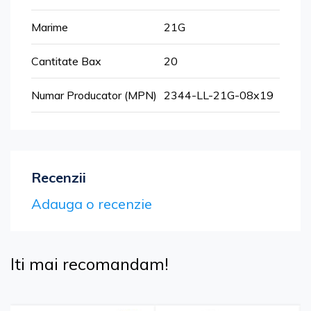
Mai
Marime
21G
multe
informatii
Cantitate Bax
20
Numar Producator (MPN)
2344-LL-21G-08x19
Recenzii
Adauga o recenzie
Iti mai recomandam!