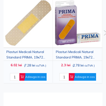
Plasturi Medicali Natural
Plasturi Medicali Natural
Standard PRIMA, 19x72
Standard PRIMA, 19x72
mm, 100 bucati, utilizare
mm, 20 bucati, pachet
6.02 lei
2.3 lei
7.28 lei
2.78 lei
(
cuTVA
)
(
cuTVA
)
frecventa
compact
Adauga in cos
Adauga in cos