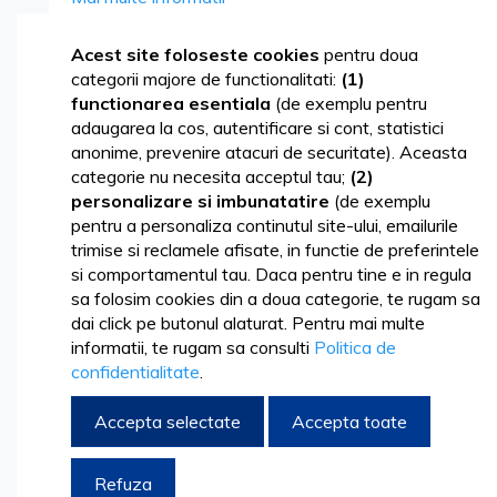
Skip
Acest site foloseste cookies
pentru doua
to
categorii majore de functionalitati:
(1)
the
functionarea esentiala
(de exemplu pentru
end
adaugarea la cos, autentificare si cont, statistici
of
anonime, prevenire atacuri de securitate). Aceasta
the
categorie nu necesita acceptul tau;
(2)
images
personalizare si imbunatatire
(de exemplu
gallery
pentru a personaliza continutul site-ului, emailurile
trimise si reclamele afisate, in functie de preferintele
si comportamentul tau. Daca pentru tine e in regula
sa folosim cookies din a doua categorie, te rugam sa
dai click pe butonul alaturat. Pentru mai multe
informatii, te rugam sa consulti
Politica de
confidentialitate
.
Accepta selectate
Accepta toate
Skip
53,22 lei
to
64,40 lei
Refuza
the