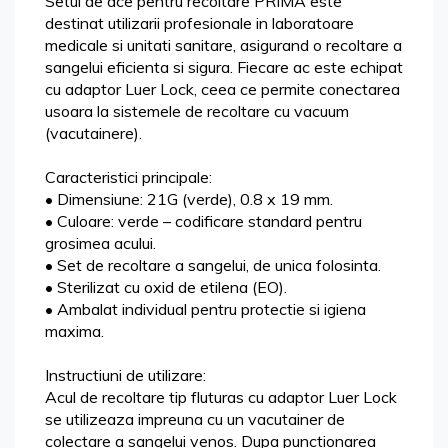
Setul de ace pentru recoltare PRIMA este
destinat utilizarii profesionale in laboratoare
medicale si unitati sanitare, asigurand o recoltare a
sangelui eficienta si sigura. Fiecare ac este echipat
cu adaptor Luer Lock, ceea ce permite conectarea
usoara la sistemele de recoltare cu vacuum
(vacutainere).
Caracteristici principale:
• Dimensiune: 21G (verde), 0.8 x 19 mm.
• Culoare: verde – codificare standard pentru
grosimea acului.
• Set de recoltare a sangelui, de unica folosinta.
• Sterilizat cu oxid de etilena (EO).
• Ambalat individual pentru protectie si igiena
maxima.
Instructiuni de utilizare:
Acul de recoltare tip fluturas cu adaptor Luer Lock
se utilizeaza impreuna cu un vacutainer de
colectare a sangelui venos. Dupa punctionarea