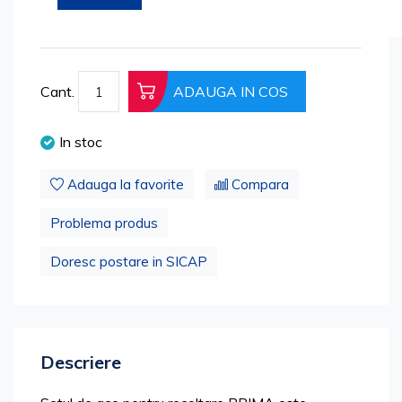
beginning
Cod produs: 2344-LL-21G-08x19
of
the
images
Cant.
ADAUGA IN COS
gallery
In stoc
Adauga la favorite
Compara
Problema produs
Doresc postare in SICAP
Descriere