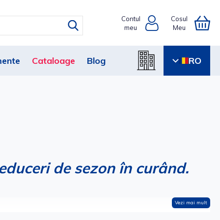
Contul
Cosul
meu
Meu
ente
Cataloage
Blog
RO
educeri de sezon în curând.
Vezi mai mult