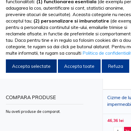
functionalitati:
(1) functionarea esentiala
(de exemplu pen
Sortare dupa
FILTRARE DUPA
adaugarea la cos, autentificare si cont, statistici anonime,
prevenire atacuri de securitate). Aceasta categorie nu neces
acceptul tau;
(2) personalizare si imbunatatire
(de exemp
pentru a personaliza continutul site-ului, emailurile trimise si
41
Sterge filtrele
reclamele afisate, in functie de preferintele si comportament
tau. Daca pentru tine e in regula sa folosim cookies din a do
Culoare
categorie, te rugam sa dai click pe butonul alaturat. Pentru m
Alb
multe informatii, te rugam sa consulti
Politica de confidential
Negru
Accepta selectate
Design medical albastru
Accepta toate
Refuza
Design veterinar
COMPARA PRODUSE
Cizme de lu
impermeabil
negre, mar
Nu aveti produse de comparat.
46,36 lei