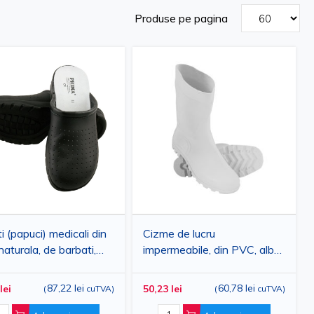
Produse pe pagina
i (papuci) medicali din
Cizme de lucru
naturala, de barbati,
impermeabile, din PVC, albe,
, perforati, negri,
marimi 36-46
u domeniul de igiena si
87,22 lei
60,78 lei
lei
50,23 lei
(
cuTVA
)
(
cuTVA
)
tria alimentara, PRIMA