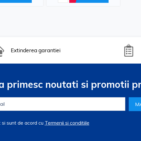
Extinderea garantiei
a primesc noutati si promotii pr
M
t si sunt de acord cu
Termenii si conditiile