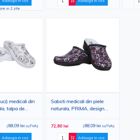
Adauga in cos
Adauga in cos
are in 2 zile
uci) medicali din
Saboti medicali din piele
la, talpa de
naturala, PRIMA, design
ate, pentru
medical albastru cu
terinara, model
stetoscop si seringi
88,09 lei
88,09 lei
72,80 lei
(
cuTVA
)
(
cuTVA
)
PRIMA
Adauga in cos
Adauga in cos