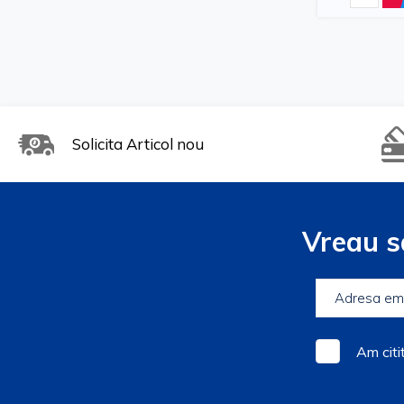
Solicita Articol nou
Vreau s
Am citi