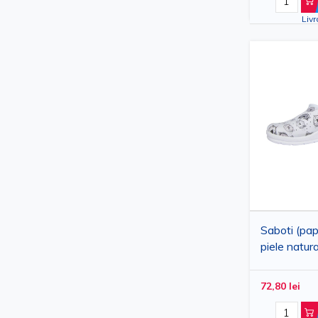
Livr
Saboti (pap
piele natura
inalta calit
utilizare ve
72,80 lei
pisicute, 