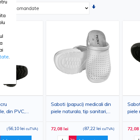
tru
Setati
ascendent
ita
lu
ul
ua
ai
itate
.
cru
Saboti (papuci) medicali din
Sabot
e, din PVC,
piele naturala, tip sanitari,
piele 
imi 36-46
albi, talpa antiderapanta,
comozi
perforati, utilizare
pentr
56,10 lei
87,22 lei
72,08 lei
72,08 
(
cuTVA
)
(
cuTVA
)
cosmetica, PRIMA
indus