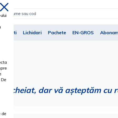
inchide
ului
a
Noutati
Lichidari
Pachete
EN-GROS
Abonam
ecta
spre
e
. De
încheiat, dar vă așteptăm cu r
e de