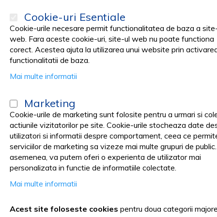
Cookie-uri Esentiale
Cookie-urile necesare permit functionalitatea de baza a site-
web. Fara aceste cookie-uri, site-ul web nu poate functiona
corect. Acestea ajuta la utilizarea unui website prin activare
PRODUSE
Promotii
functionalitatii de baza.
Mai multe informatii
Pagina principala
Black Friday
Marketing
Black Friday
Cookie-urile de marketing sunt folosite pentru a urmari si col
actiunile vizitatorilor pe site. Cookie-urile stocheaza date de
utilizatori si informatii despre comportament, ceea ce permit
serviciilor de marketing sa vizeze mai multe grupuri de public
asemenea, va putem oferi o experienta de utilizator mai
Campania de Black Friday s-a 
personalizata in functie de informatiile colectate.
Mai multe informatii
Acest site foloseste cookies
pentru doua categorii major