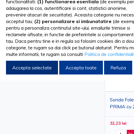
functionalitati:
(1) functionarea esentiala
(de exemplu pen
Sortare dupa
FILTRARE DUPA
adaugarea la cos, autentificare si cont, statistici anonime,
prevenire atacuri de securitate). Aceasta categorie nu neces
acceptul tau;
(2) personalizare si imbunatatire
(de exemp
pentru a personaliza continutul site-ului, emailurile trimise si
CH20
Sterge filtrele
reclamele afisate, in functie de preferintele si comportament
tau. Daca pentru tine e in regula sa folosim cookies din a do
categorie, te rugam sa dai click pe butonul alaturat. Pentru m
COMPARA PRODUSE
multe informatii, te rugam sa consulti
Politica de confidential
Accepta selectate
Accepta toate
Refuza
Nu aveti produse de comparat.
Sonda Fole
PRIMA cu 2
Adulti, latex
CH12-CH24
32,23 lei