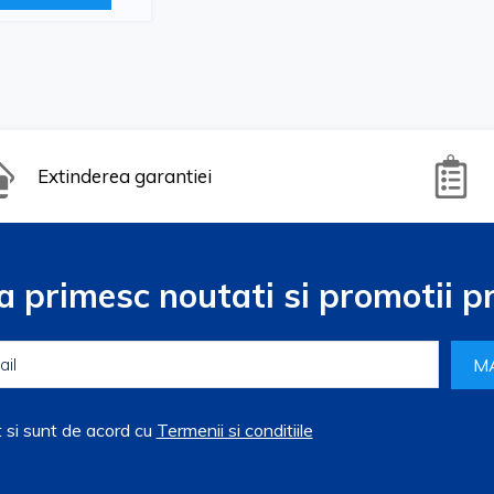
Extinderea garantiei
a primesc noutati si promotii pr
M
t si sunt de acord cu
Termenii si conditiile