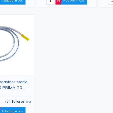
Adauga in cos
Adauga in cos
astrice sterile
0 PRIMA, 20
denale
34,16 lei
(
cuTVA
)
Adauga in cos