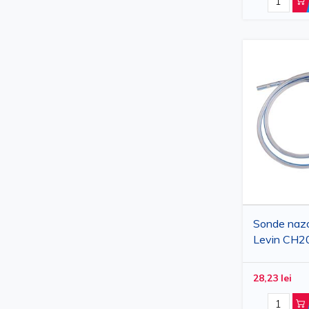
Sonde nazog
Levin CH2
bucati, duo
28,23 lei