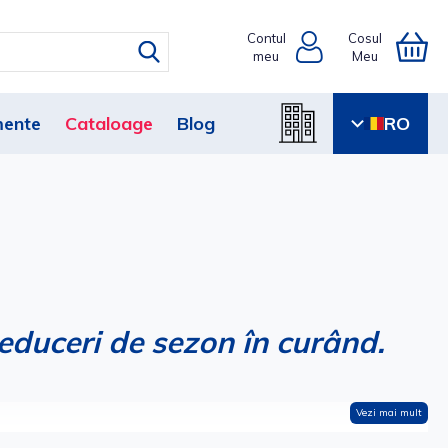
Contul
Cosul
meu
Meu
ente
Cataloage
Blog
RO
educeri de sezon în curând.
Vezi mai mult