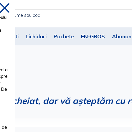
inchide
ului
a
Noutati
Lichidari
Pachete
EN-GROS
Abonam
ecta
spre
e
. De
încheiat, dar vă așteptăm cu r
e de