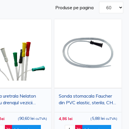
Produse pe pagina
 uretrala Nelaton
Sonda stomacala Faucher
 drenajul vezicii
din PVC elastic, sterila, CH
e, pentru adulti, sterila,
10-CH 35 - tub gastric
ica folosinta, PVC
aspiratie lavaj
90,60 lei
5,88 lei
lei
4,86 lei
(
cuTVA
)
(
cuTVA
)
onat, 40cm, PRIMA, 100
i