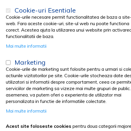
Cookie-uri Esentiale
Cookie-urile necesare permit functionalitatea de baza a site-
web. Fara aceste cookie-uri, site-ul web nu poate functiona
corect. Acestea ajuta la utilizarea unui website prin activare
PRODUSE
Promotii
functionalitatii de baza.
Mai multe informatii
Pagina principala
Black Friday
Marketing
Black Friday
Cookie-urile de marketing sunt folosite pentru a urmari si col
actiunile vizitatorilor pe site. Cookie-urile stocheaza date de
utilizatori si informatii despre comportament, ceea ce permit
serviciilor de marketing sa vizeze mai multe grupuri de public
asemenea, va putem oferi o experienta de utilizator mai
Campania de Black Friday s-a 
personalizata in functie de informatiile colectate.
Mai multe informatii
Acest site foloseste cookies
pentru doua categorii major