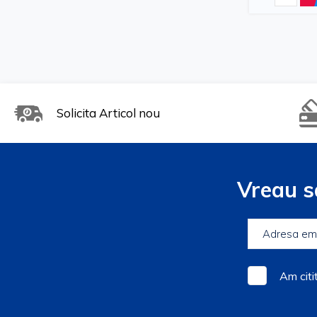
Solicita Articol nou
Vreau s
Am citi