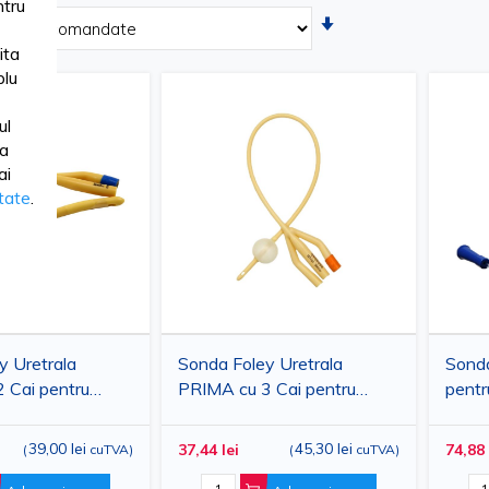
tru
Setati
ascendent
ita
lu
ul
ua
ai
itate
.
y Uretrala
Sonda Foley Uretrala
Sonda
 Cai pentru
PRIMA cu 3 Cai pentru
pentru
 siliconat,
adulti, latex siliconat, CH16-
urinar
, 10 bucati
CH24, 10 bucati
de un
39,00 lei
45,30 lei
37,44 lei
74,88 
(
cuTVA
)
(
cuTVA
)
silic
bucat