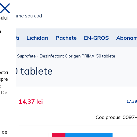
inchide
ului
a
Noutati
Lichidari
Pachete
EN-GROS
Abonam
nfectant Suprafete
Dezinfectant Clorigen PRIMA, 50 tablete
, 50 tablete
ecta
spre
e
. De
14,37 lei
17,39
Cod produs: 009
e de