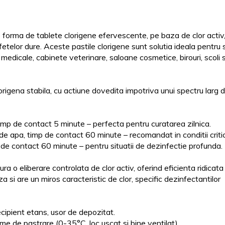
forma de tablete clorigene efervescente, pe baza de clor activ
telor dure. Aceste pastile clorigene sunt solutia ideala pentru s
 medicale, cabinete veterinare, saloane cosmetice, birouri, scoli s
origena stabila, cu actiune dovedita impotriva unui spectru larg 
 timp de contact 5 minute – perfecta pentru curatarea zilnica.
 de apa, timp de contact 60 minute – recomandat in conditii criti
mp de contact 60 minute – pentru situatii de dezinfectie profunda.
a o eliberare controlata de clor activ, oferind eficienta ridicata
a si are un miros caracteristic de clor, specific dezinfectantilor
ecipient etans, usor de depozitat.
ptime de pastrare (0-35°C, loc uscat si bine ventilat).