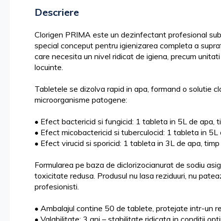
the
Descriere
images
gallery
Clorigen PRIMA este un dezinfectant profesional sub 
special conceput pentru igienizarea completa a suprafe
care necesita un nivel ridicat de igiena, precum unitati
locuinte.
Tabletele se dizolva rapid in apa, formand o solutie cl
microorganisme patogene:
• Efect bactericid si fungicid: 1 tableta in 5L de apa,
• Efect micobactericid si tuberculocid: 1 tableta in 5L
• Efect virucid si sporicid: 1 tableta in 3L de apa, ti
Formularea pe baza de diclorizocianurat de sodiu asigur
toxicitate redusa. Produsul nu lasa reziduuri, nu pateaz
profesionisti.
• Ambalajul contine 50 de tablete, protejate intr-un r
• Valabilitate: 3 ani – stabilitate ridicata in conditii o