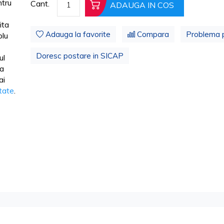
tru
Cant.
ADAUGA IN COS
ita
Adauga la favorite
Compara
Problema 
lu
Doresc postare in SICAP
ul
ua
ai
itate
.