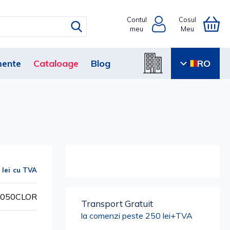
Contul
Cosul
meu
Meu
ente
Cataloage
Blog
RO
 lei
7-050CLOR
Transport Gratuit
la comenzi peste 250 lei+TVA