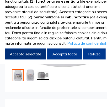
functionalitati:
(1) functionarea esentiala
(de exemplu pen
gallery
adaugarea la cos, autentificare si cont, statistici anonime,
prevenire atacuri de securitate). Aceasta categorie nu neces
acceptul tau;
(2) personalizare si imbunatatire
(de exemp
pentru a personaliza continutul site-ului, emailurile trimise si
reclamele afisate, in functie de preferintele si comportament
tau. Daca pentru tine e in regula sa folosim cookies din a do
categorie, te rugam sa dai click pe butonul alaturat. Pentru m
multe informatii, te rugam sa consulti
Politica de confidential
Accepta selectate
Accepta toate
Refuza
Skip
to
the
beginning
of