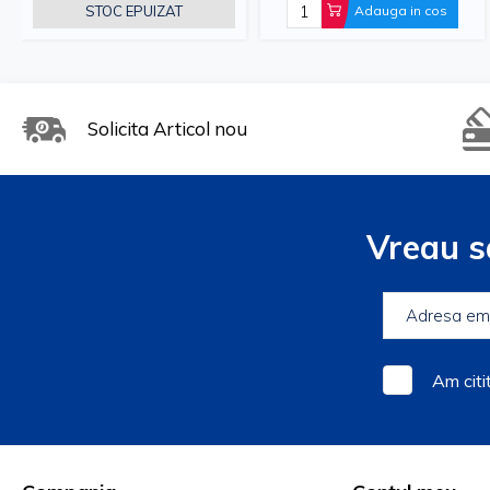
STOC EPUIZAT
Adauga in cos
Solicita Articol nou
Vreau s
Am citi