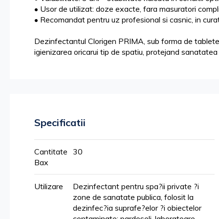
• Usor de utilizat: doze exacte, fara masuratori compl
• Recomandat pentru uz profesional si casnic, in curat
Dezinfectantul Clorigen PRIMA, sub forma de tablete c
igienizarea oricarui tip de spatiu, protejand sanatatea 
Specificatii
Mai
Cantitate
30
multe
Bax
informatii
Utilizare
Dezinfectant pentru spa?ii private ?i
zone de sanatate publica, folosit la
dezinfec?ia suprafe?elor ?i obiectelor
contaminate: pardoseli, laboratoare,