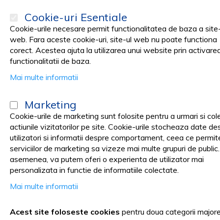
Cookie-uri Esentiale
Cookie-urile necesare permit functionalitatea de baza a site-
web. Fara aceste cookie-uri, site-ul web nu poate functiona
corect. Acestea ajuta la utilizarea unui website prin activare
PRODUSE
Promotii
functionalitatii de baza.
Mai multe informatii
Pagina principala
Sterilizare & Dezinfectanti
DEZINFECTANTI
Dezi
Marketing
Dezinfectant Clorigen PRIMA
Cookie-urile de marketing sunt folosite pentru a urmari si col
actiunile vizitatorilor pe site. Cookie-urile stocheaza date de
utilizatori si informatii despre comportament, ceea ce permit
serviciilor de marketing sa vizeze mai multe grupuri de public
Skip
asemenea, va putem oferi o experienta de utilizator mai
to
personalizata in functie de informatiile colectate.
the
Mai multe informatii
end
of
the
Acest site foloseste cookies
pentru doua categorii major
images