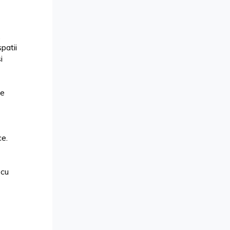
,
patii
i
de
ce.
 cu