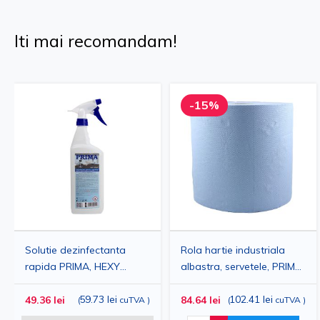
Iti mai recomandam!
-15%
Solutie dezinfectanta
Rola hartie industriala
rapida PRIMA, HEXY
albastra, servetele, PRIMA,
SPRAY, pentru suparfete,
2 straturi, 26cmx296m, 2
1 L
59.73 lei
role/set
102.41 lei
49.36 lei
84.64 lei
(
cuTVA
)
(
cuTVA
)